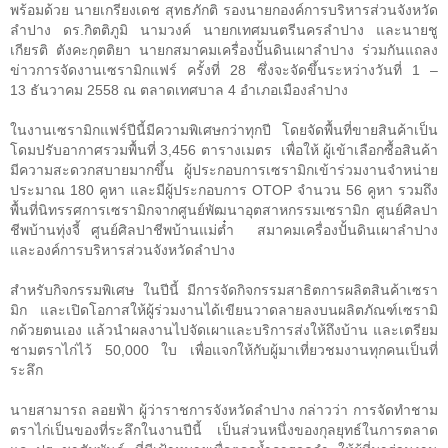
พร้อมด้วย นายเกรียงเดช สุทธภักติ รองนายกองค์การบริหารส่วนจังหวัด
ลำปาง ดร.กิตติภูมิ นามวงค์ นายกเทศมนตรีนครลำปาง และนายชู
เกียรติ ตังคะกุตติยา นายกสมาคมเครื่องปั้นดินเผาลำปาง ร่วมกันแถลง
ข่าวการจัดงานเซรามิกแฟร์ ครั้งที่
28
ซึ่งจะจัดขึ้นระหว่างวันที่
1 –
13
ธันวาคม
2558
ณ ตลาดเทศบาล
4
อำเภอเมืองลำปาง
ในงานเซรามิกแฟร์ปีนี้มีความพิเศษกว่าทุกปี โดยจัดพื้นที่ขายสินค้าเป็น
โดมปรับอากาศรวมพื้นที่
3,456
ตารางเมตร เพื่อให้ ผู้เข้าเลือกซื้อสินค้า
มีความสะดวกสบายมากขึ้น ผู้ประกอบการเซรามิกเข้าร่วมงานจำหน่าย
ประมาณ
180
คูหา และมีผู้ประกอบการ
OTOP
จำนวน
56
คูหา รวมถึง
พื้นที่นิทรรศการเซรามิกจากศูนย์พัฒนาอุตสาหกรรมเซรามิก ศูนย์ศิลปา
ชีพบ้านทุ่งจี้ ศูนย์ศิลปาชีพบ้านแม่ต๋ำ สมาคมเครื่องปั้นดินเผาลำปาง
และองค์การบริหารส่วนจังหวัดลำปาง
สำหรับกิจกรรมพิเศษ ในปีนี้ มีการจัดกิจกรรมสาธิตการผลิตสินค้าเซรา
มิก และเปิดโอกาสให้ผู้ร่วมงานได้เขียนวาดลายลงบนผลิตภัณฑ์เซรามิ
กด้วยตนเอง แล้วนำผลงานไปจัดเผาและบริการส่งให้ถึงบ้าน และเตรียม
ชามตราไก่ไว้
50,000
ใบ เพื่อแจกให้กับผู้มาเที่ยวชมงานทุกคนเป็นที่
ระลึก
นายสามารถ ลอยฟ้า ผู้ว่าราชการจังหวัดลำปาง กล่าวว่า การจัดทำชาม
ตราไก่เป็นของที่ระลึกในงานปีนี้ เป็นส่วนหนึ่งของกุลยุทธ์ในการตลาด