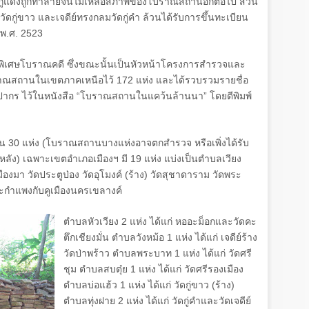
ะวัดกู่แดงถูกทำลายจนไม่เหลือสภาพของโบราณสถานอีกต่อไป ส่วน
ัดกู่ขาว และเจดีย์ทรงกลมวัดกู่คำ ล้วนได้รับการขึ้นทะเบียน
 พ.ศ.
2523
ญพิเศษโบราณคดี ซึ่งขณะนั้นเป็นหัวหน้าโครงการสำรวจและ
ราณสถานในเขตภาคเหนือไว้
172
แห่ง และได้รวบรวมรายชื่อ
ากร ไว้ในหนังสือ
“
โบราณสถานในแคว้นล้านนา
”
โดยตีพิมพ์
าน
30
แห่ง (โบราณสถานบางแห่งอาจตกสำรวจ หรือเพิ่งได้รับ
ลัง) เฉพาะเขตอำเภอเมืองฯ มี
19
แห่ง แบ่งเป็นตำบลเวียง
งเมืองมา วัดประตูป่อง วัดอุโมงค์ (ร้าง) วัดสุชาดาราม วัดพระ
และกำแพงกับคูเมืองนครเขลางค์
ตำบลหัวเวียง
2
แห่ง ได้แก่ หออะม็อกและวัดคะ
ตึกเชียงมั่น ตำบลวังหม้อ
1
แห่ง ได้แก่ เจดีย์ร้าง
วัดป่าพร้าว ตำบลพระบาท
1
แห่ง ได้แก่ วัดศรี
ชุม ตำบลสบตุ๋ย
1
แห่ง ได้แก่ วัดศรีรองเมือง
ตำบลบ่อแฮ้ว
1
แห่ง ได้แก่ วัดกู่ขาว (ร้าง)
ตำบลทุ่งฝาย
2
แห่ง ได้แก่ วัดกู่คำและวัดเจดีย์