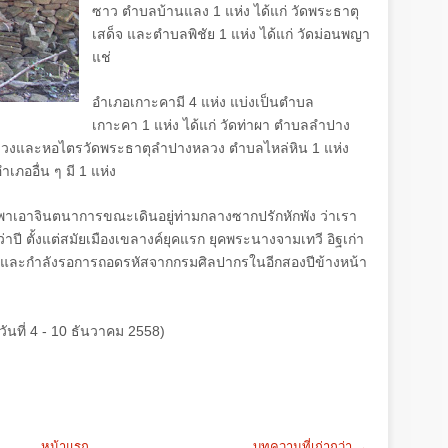
ซาว ตำบลบ้านแลง
1
แห่ง ได้แก่ วัดพระธาตุ
เสด็จ และตำบลพิชัย
1
แห่ง ได้แก่ วัดม่อนพญา
แช่
อำเภอเกาะคามี
4
แห่ง แบ่งเป็นตำบล
เกาะคา
1
แห่ง ได้แก่ วัดท่าผา ตำบลลำปาง
งหลวงและหอไตรวัดพระธาตุลำปางหลวง ตำบลไหล่หิน
1
แห่ง
เภออื่น ๆ มี
1
แห่ง
กพาเอาจินตนาการขณะเดินอยู่ท่ามกลางซากปรักหักพัง ว่าเรา
 ตั้งแต่สมัยเมืองเขลางค์ยุคแรก ยุคพระนางจามเทวี อิฐเก่า
ย และกำลังรอการถอดรหัสจากกรมศิลปากรในอีกสองปีข้างหน้า
วันที่ 4 - 10
ธันวาคม
2558)
หน้าแรก
บทความที่เก่ากว่า →