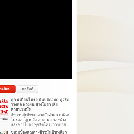
อดนิยม
คอลัมภ์
คุก 6 เดือนไม่รอ ฟันปลัดอบต.ทุจริต
วางท่อ พ่วงผอ.ช่างโยธา เสีย
หาย1.3หมื่น
จำนวนผู้เข้าชม ศาลสั่งจำคุก 6 เดือน
ไม่รออาญาปลัด อบต. ผอ.กองช่าง
และช่างโยธา ทุจริตโครงการก่อส...
ขนมเบื้องคุณตา-ข้าวมันป้าเหลียว