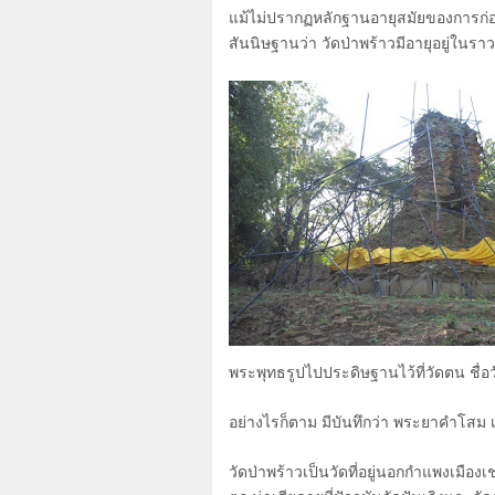
แม้ไม่ปรากฏหลักฐานอายุสมัยของการก่อส
สันนิษฐานว่า วัดป่าพร้าวมีอายุอยู่ในร
พระพุทธรูปไปประดิษฐานไว้ที่วัดตน ชื่อวั
อย่างไรก็ตาม มีบันทึกว่า พระยาคำโสม เ
วัดป่าพร้าวเป็นวัดที่อยู่นอกกำแพงเมืองเช