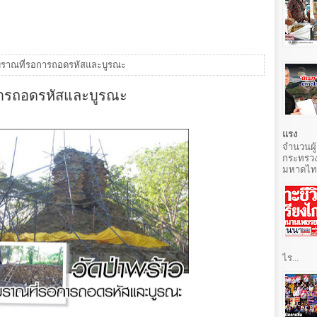
ดโบราณที่รอการถอดรหัสและบูรณะ
อการถอดรหัสและบูรณะ
แรง
จำนวนผู้
กระทรวง
มหาดไทยท
ไร...