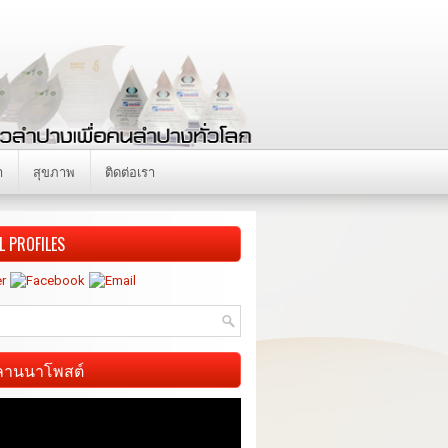
า
สุขภาพ
ติดต่อเรา
L PROFILES
ี ลานนาโพสต์