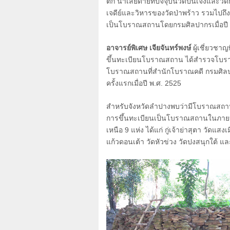
ตก น่าเสียดายที่ปัจจุบันวัดปันเจิงแล
เจดีย์และวิหารของวัดป่าพร้าว รวมไปถึงว
เป็นโบราณสถานโดยกรมศิลปากรเมื่อปี
อาจารย์พิเศษ เจียจันทร์พงษ์
ผู้เชี่ยวชา
ขึ้นทะเบียนโบราณสถาน ได้สำรวจโบ
โบราณสถานที่สำนักโบราณคดี กรมศิลป
ครั้งแรกเมื่อปี พ.ศ.
2525
สำหรับจังหวัดลำปางพบว่ามีโบราณสถ
การขึ้นทะเบียนเป็นโบราณสถานในภายห
เหนือ
9
แห่ง ได้แก่ กู่เจ้าย่าสุตา วัดแส
แก้วดอนเต้า วัดหัวข่วง วัดปงสนุกใต้ 