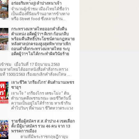
อร่อยริมทาง@ลำปางหนาเจ้า
จำนวนผู้เข้าชม เมืองไทยได้ชื่อว่า
เป็นเมืองที่นิยมร้านอาหารข้างทาง
หรือ Street food ซึ่งหลายร้าน...
กระทรวงมหาดไทยออกคำสั่งคืน
ตำแหน่ง อดีตผู้ว่าฯ ดิเรก ก้อนกลีบ
พร้อมคืนสิทธิ์ประโยชน์ตามกฎหมาย
หลังศาลปกครองสูงสุดพิพากษาเพิก
ถอนคำสั่งกระทรวงมหาดไทย ระบุ
อดีตผู้ว่าฯ ไม่ได้กระทำผิดวินัยร้าย
เข้าชม เมื่อวันที่ 17 มิถุนายน 2563
มหาดไทยได้ออกหนังสือคำสั่งกระทรวง
ี่ 1500/2563 เรื่องยกเลิกคำสั่งลงโทษ ...
เจาะชีวิต 'เกรียงไกร' ต้นตำนานเพชร
ซาอุฯ
เจาะใจ “ เกรียงไกร เตชะโม่ง ” ต้น
ตำนานคดีเพชรมรณะ เผยชีวิตวันนี้
ความเป็นอยู่ไม่ได้ร่ำรวย หาเช้ากิน
ค่ำไปวันๆ ที่ผ่านมา ชีวิตหวาดระแวง
รายชื่อผู้สมัคร ส.ส.ลำปาง 4 เขตเลือก
ตั้ง มีผู้มาสมัคร รวม 46 คน จาก 13
พรรคการเมือง
ตามที่มีพระราชกฤษฎีกายุบ