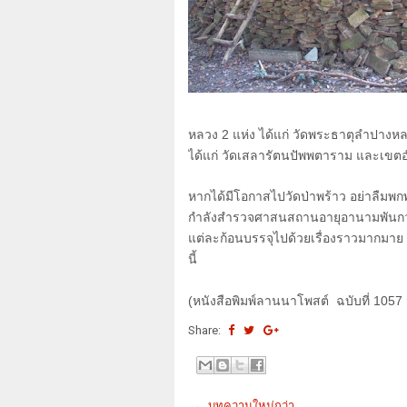
หลวง
2
แห่ง ได้แก่ วัดพระธาตุลำปา
ได้แก่ วัดเสลารัตนปัพพตาราม และเขตอำ
หากได้มีโอกาสไปวัดป่าพร้าว อย่าลืมพ
กำลังสำรวจศาสนสถานอายุอานามพันกว่าปี
แต่ละก้อนบรรจุไปด้วยเรื่องราวมากมา
นี้
(
หนังสือพิมพ์ลานนาโพสต์ ฉบับที่
1057
Share:
← บทความใหม่กว่า