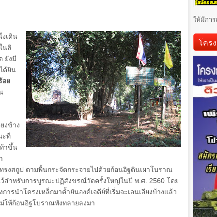
ให้มีการ
่งเดิน
โครง
ในลิ
 ยังมี
ได้ยิน
ร้อย
าน
ียงข้าง
ะที่
ท้าขึ้น
้า
์ทรงสถูป ตามพื้นกระจัดกระจายไปด้วยก้อนอิฐดินเผาโบราณ
ไว้สำหรับการบูรณะปฏิสังขรณ์วัดครั้งใหญ่ในปี พ.ศ.
2560
โดย
การนำโครงเหล็กมาค้ำยันองค์เจดีย์ที่เริ่มจะเอนเอียงบ้างแล้ว
ไม่ให้ก้อนอิฐโบราณพังทลายลงมา