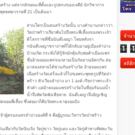
ร้าง แต่จากลักษณะที่ตั้งและรูปทรงของเจดีย์ นักวิชาการ
าวพุทธศตวรรษที่
21
เป็นต้นมา
ส่วนใครเป็นคนสร้างวัดนั้น บางตำนานกล่าวว่า
วัดป่าพร้าวเกี่ยวพันไปถึงพระพี่เลี้ยงของพระเจ้า
จำนว
ติโลกราชที่ชื่อนันต๊ะผญา โดยหลังจา
กนันต๊ะผญาชราภาพก็ได้กลับมาอยู่เมืองลำปาง
1
บ้านเกิด กระทั่งได้รู้จักมักคุ้นกับพ่อค้าเมืองแพร่
ชื่ออ้ายจอมแพร่จนกลายเป็นกัลยาณมิตรกัน ต่อ
สถิติ
มาสองสหายได้ชวนกันสร้างวัด อ้ายจอมแพร่
เมื่อสร้างวัดเสร็จแล้วก็ไปขอพระพุทธรูปที่วัดป่า
พร้าว หัวเวียงลำปาง มา
1
องค์ เรียกว่าพระเจ้า
หัวคำ แต่อ้ายจอมแพร่สร้างวัดในที่ลุ่มริมแม่น้ำ
น้ำจึงพัดวัดพังเสียหาย นันต๊ะผญาจึงอัญเชิญ
ดจอมพี่เลี้ยง ซึ่งต่อมาก็คือวัดพระธาตุจอมปิง
จ้าผู้ครองนครลำปางองค์ที่
4
คือผู้บูรณะวิหารวัดป่าพร้าว
่นเดียวกับวัดปันเจิง วัดกู่ขาว วัดกู่แดง และวัดกู่คำทางทิศตะวัน