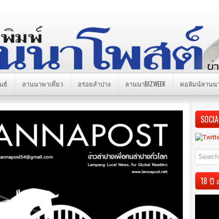
นธ์
ลานนาพาเที่ยว
อร่อยลำปาง
ลานนาBIZWEEK
คอลัมน์ลานน
SOCIA
18 ป