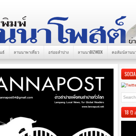
นธ์
ลานนาพาเที่ยว
อร่อยลำปาง
ลานนาBIZWEEK
คอลัมน์ลานน
SOCIA
18 ป