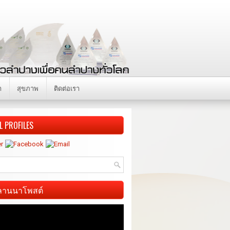
า
สุขภาพ
ติดต่อเรา
L PROFILES
ี ลานนาโพสต์