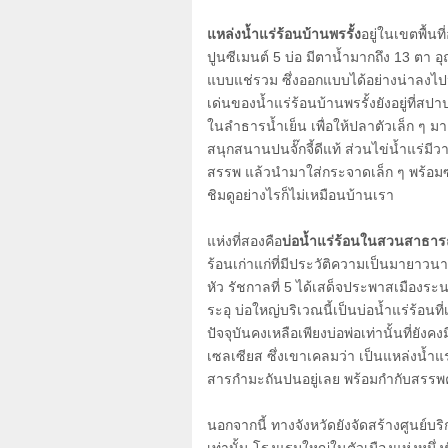
แหล่งน้ำแร่ร้อนบ้านพรรั้ง
อยู่ในเขตพื้น
ปูนซีเมนต์
5
บ่อ มีตาน้ำมากถึง
13
ตา อุ
แบบแช่รวม ซึ่งออกแบบได้อย่างน่าลงไปนอ
เด่นของน้ำแร่ร้อนบ้านพรรั้งยังอยู่ที่
ในลำธารน้ำเย็น เพื่อให้ปลาตัวเล็ก ๆ ม
สนุกสนานปนจั๊กจี้ดีแท้ ส่วนไข่น้ำแร่
สรรพ แล้วนำมาใส่กระจาดเล็ก ๆ พร้อมซ
ชิมดูอย่างไรก็ไม่เหมือนบ้านเรา
แห่งที่สองคือ
บ่อน้ำแร่ร้อนในสวนสาธาร
ร้อนเก่าแก่ที่มีประวัติความเป็นมายาว
หัว รัชกาลที่
5
ได้เสด็จประพาสเมืองระน
ระอุ บ่อใหญ่บริเวณนี้เป็นบ่อน้ำแร่ร้อนท
ปัจจุบันคงเหลือเพียงบ่อพ่อเท่านั้นที่ยังค
เซลเซียส ซึ่งเขาเคลมว่า เป็นแหล่งน้ำแร่
สารกำมะถันปนอยู่เลย พร้อมกำกับสรรพ
นอกจากนี้ ทางจังหวัดยังจัดสร้างศูนย์บ