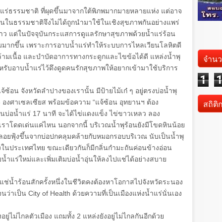
้ำแร่ธรรมชาติ ที่ผุดขึ้นมาจากใต้พิภพมากมายหลายแห่ง แต่อาจ
้อนในธรรมชาติจึงไม่ได้ถูกนำมาใช้ในเชิงสุขภาพกันอย่างแพร่
 แต่ในปัจจุบันกระแสการดูแลรักษาสุขภาพด้วยน้ำแร่ร้อน
มมากขึ้น เพราะการอาบน้ำแร่ทำให้ระบบการไหลเวียนโลหิตดี
ล้ามเนื้อ และบำบัดอาการทางกระดูกและไขข้อได้ดี แหล่งน้ำพุ
จำนว
หรับอาบน้ำแร่ไว้ดึงดูดคนรักสุขภาพให้อยากเข้ามาใช้บริการ
1
ซ้อน จังหวัดลำปางของเรานั้น มีป้ายไม้เก๋ ๆ อยู่ตรงบ่อน้ำพุ
สถิติ
3
องศาเซลเซียส พร้อมข้อความ
“
แจ้ซ้อน อุทยานฯ ต้อง
ในบ่อน้ำแร่
17
นาที จะได้ไข่แดงแข็ง ไข่ขาวเหลว ลอง
งเราโดดเด่นแค่ไหน นอกจากนี้ บริเวณน้ำพุร้อนยังมีโขดหินน้อย
ลอยฟุ้งขึ้นจากบ่อปกคลุมคล้ายกับหมอกรอบบริเวณ นับเป็นน้ำพุ
นึ่งในประเทศไทย ขณะเดียวกันก็มีกลิ่นกำมะถันค่อนข้างอ่อน
น้ำแร่ใหม่และเพิ่มเติมบ่อน้ำอุ่นให้ลงไปแช่ได้อย่างสบาย
น้ำร้อนสักครั้งหนึ่งในชีวิตคงต้องหาโอกาสไปจังหวัดระนอง
จนว่าเป็น
City of Health
ด้วยความที่เป็นเมืองแห่งน้ำแร่นั่นเอง
้งอยู่ไม่ไกลตัวเมือง แถมทั้ง
2
แหล่งยังอยู่ไม่ไกลกันอีกด้วย