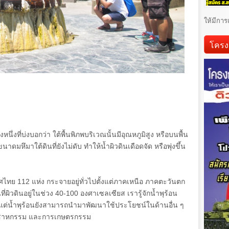
ให้มีการ
โครง
่งที่บ่งบอกว่า ใต้พื้นพิภพบริเวณนั้นมีอุณหภูมิสูง หรือบนพื้น
ดมหึมาใต้ดินที่ยังไม่ดับ ทำให้น้ำผิวดินเดือดจัด หรือพุ่งขึ้น
เทศไทย
112
แห่ง กระจายอยู่ทั่วไปตั้งแต่ภาคเหนือ ภาคตะวันตก
ี่ผิวดินอยู่ในช่วง
40-100
องศาเซลเซียส เรารู้จักน้ำพุร้อน
รย์ แต่น้ำพุร้อนยังสามารถนำมาพัฒนาใช้ประโยชน์ในด้านอื่น ๆ
อุตสาหกรรม และการเกษตรกรรม