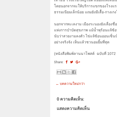
เท่านั้น โรงแรมใหญ่ในตัวเมืองแห่งหนึ่ง
โดยนอกจากจะให้บริการแขกของโรงแรมแล้ว 
ธรรมเนียมเล็กน้อย แถมยังมีเสื้อ-กางเกงใ
นอกจากทะเลงาม เมืองระนองยังเลื่องชื่อด้
แห่งการบำบัดสุขภาพ แม้น้ำพุร้อนแจ้ซ้อ
นับว่าสวยงามลงตัว ไข่แจ้ซ้อนออนเซ็นนั
อย่างจริงจัง เห็นแล้วชวนอมยิ้มที่สุด
(
หนังสือพิมพ์ลานนาโพสต์ ฉบับที่
1072
Share:
← บทความใหม่กว่า
0 ความคิดเห็น:
แสดงความคิดเห็น