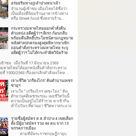
อร่อยริมทาง@ลำปางหนาเจ้า
จำนวนผู้เข้าชม เมืองไทยได้ชื่อว่า
เป็นเมืองที่นิยมร้านอาหารข้างทาง
หรือ Street food ซึ่งหลายร้าน...
กระทรวงมหาดไทยออกคำสั่งคืน
ตำแหน่ง อดีตผู้ว่าฯ ดิเรก ก้อนกลีบ
พร้อมคืนสิทธิ์ประโยชน์ตามกฎหมาย
หลังศาลปกครองสูงสุดพิพากษาเพิก
ถอนคำสั่งกระทรวงมหาดไทย ระบุ
อดีตผู้ว่าฯ ไม่ได้กระทำผิดวินัยร้าย
เข้าชม เมื่อวันที่ 17 มิถุนายน 2563
มหาดไทยได้ออกหนังสือคำสั่งกระทรวง
ี่ 1500/2563 เรื่องยกเลิกคำสั่งลงโทษ ...
เจาะชีวิต 'เกรียงไกร' ต้นตำนานเพชร
ซาอุฯ
เจาะใจ “ เกรียงไกร เตชะโม่ง ” ต้น
ตำนานคดีเพชรมรณะ เผยชีวิตวันนี้
ความเป็นอยู่ไม่ได้ร่ำรวย หาเช้ากิน
ค่ำไปวันๆ ที่ผ่านมา ชีวิตหวาดระแวง
รายชื่อผู้สมัคร ส.ส.ลำปาง 4 เขตเลือก
ตั้ง มีผู้มาสมัคร รวม 46 คน จาก 13
พรรคการเมือง
ตามที่มีพระราชกฤษฎีกายุบ