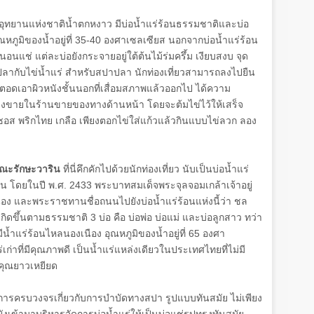
ที่อุทยานแห่งชาติน้ำตกหงาว มีบ่อน้ำแร่ร้อนธรรมชาติและบ่อ
ณหภูมิของน้ำอยู่ที่
35-40
องศาเซลเซียส นอกจากบ่อน้ำแร่ร้อน
นแช่ แต่ละบ่อยังกระจายอยู่ใต้ต้นไม้ร่มครึ้ม เงียบสงบ จุด
สปาปลากับไข่น้ำแร่ สำหรับสปาปลา นักท่องเที่ยวสามารถลงไปยืน
าตอดเอาผิวหนังชั้นนอกที่เสื่อมสภาพแล้วออกไป ได้ความ
มีวางขายในร้านขายของทางด้านหน้า โดยจะต้มไข่ไว้ให้เสร็จ
อส พริกไทย เกลือ เพียงตอกไข่ใส่แก้วแล้วกินแบบไข่ลวก ลอง
ณะรักษะวาริน
ที่นี่คึกคักไปด้วยนักท่องเที่ยว นับเป็นบ่อน้ำแร่
นาน โดยในปี พ.ศ.
2433
พระบาทสมเด็จพระจุลจอมเกล้าเจ้าอยู่
อง และพระราชทานชื่อถนนไปยังบ่อน้ำแร่ร้อนแห่งนี้ว่า ชล
ี่เกิดขึ้นตามธรรมชาติ
3
บ่อ คือ บ่อพ่อ บ่อแม่ และบ่อลูกสาว ทว่า
งมีน้ำแร่ร้อนไหลนองเนือง อุณหภูมิของน้ำอยู่ที่
65
องศา
เก่าที่มีคุณภาพดี เป็นน้ำแร่แหล่งเดียวในประเทศไทยที่ไม่มี
คุณยาวเหยียด
ริการครบวงจรเกี่ยวกับการบำบัดทางสปา รูปแบบทันสมัย ไม่เพียง