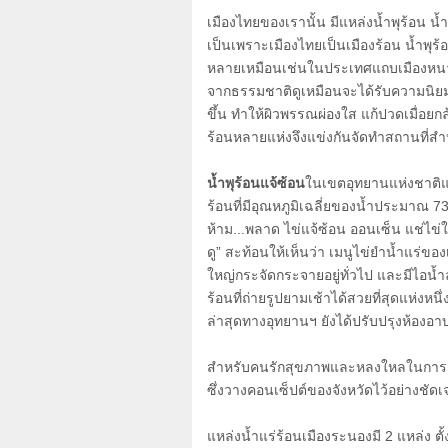
เมืองไทยของเรานั้น มีแหล่งน้ำพุร้อน น
เป็นเพราะเมืองไทยเป็นเมืองร้อน น้ำพุร
หลายเหมือนเช่นในประเทศแถบเมืองหนาว
จากธรรมชาติดูเหมือนจะได้รับความนิย
ขึ้น ทำให้ผิวพรรณผ่องใส แก้ปวดเมื่อยก
ร้อนหลายแห่งจึงแข่งกันจัดทำสถานที่สำ
น้ำพุร้อนแจ้ซ้อน
ในเขตอุทยานแห่งชาติแจ้
ร้อนที่มีอุณหภูมิเฉลี่ยของน้ำประมาณ
7
ห้าม...พลาด ไข่แจ้ซ้อน ออนเซ็น แช่ไข่
ดู
”
สะท้อนให้เห็นว่า เมนูไข่ยำน้ำแร่ขอ
ใหญ่กระจัดกระจายอยู่ทั่วไป และมีไอน้ำ
ร้อนที่ถ่ายรูปยามเช้าได้สวยที่สุดแห่งห
ล่าสุดทางอุทยานฯ ยังได้ปรับปรุงห้องอาบ
สำหรับคนรักสุขภาพและหลงใหลในการแช่
ซึ่งวางคอนเซ็ปต์ของจังหวัดไว้อย่างชัดเ
แหล่งน้ำแร่ร้อนเมืองระนองมี
2
แหล่ง ตั