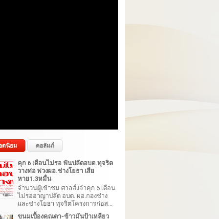
อดนิยม
คอลัมภ์
คุก 6 เดือนไม่รอ ฟันปลัดอบต.ทุจริต
วางท่อ พ่วงผอ.ช่างโยธา เสีย
หาย1.3หมื่น
จำนวนผู้เข้าชม ศาลสั่งจำคุก 6 เดือน
ไม่รออาญาปลัด อบต. ผอ.กองช่าง
และช่างโยธา ทุจริตโครงการก่อส...
ขนมเบื้องคุณตา-ข้าวมันป้าเหลียว