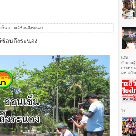
นเซ็น จากแจ้ซ้อนถึงระนอง
จ้ซ้อนถึงระนอง
แรง
จำนวนผู้
กระทรวง
มหาดไทยท
ไร...