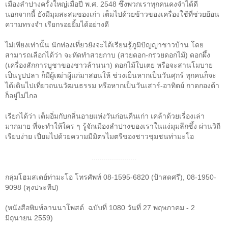
เมืองลำปางครั้งใหญ่เมื่อปี พ.ศ.
2548
ซึ่งพวกเราทุกคนคงจำได้ดี
นอกจากนี้ ยังมีมุมสะสมของเก่า เต็มไปด้วยข้าวของเครื่องใช้ที่ช่วยย้อน
ความทรงจำ เรียกรอยยิ้มได้อย่างดี
ไม่เพียงเท่านั้น นักท่องเที่ยวยังจะได้เรียนรู้ภูมิปัญญาชาวบ้าน โดย
สามารถเลือกได้ว่า จะหัดทำสวยกาบ (สวยดอก-กรวยดอกไม้) ดอกผึ้ง
(เครื่องสักการบูชาของชาวล้านนา) ดอกไม้ใบเตย หรือจะสานโมบาย
เป็นรูปปลา ก็มีผู้เฒ่าผู้แก่มาสอนให้ ช่วงเย็นหากเป็นวันศุกร์ ทุกคนก็จะ
ได้เดินไปเที่ยวถนนวัฒนธรรม หรือหากเป็นวันเสาร์-อาทิตย์ กาดกองต้า
ก็อยู่ไม่ไกล
เรียกได้ว่า เต็มอิ่มกับกลิ่นอายแห่งวันก่อนคืนเก่า เคล้าด้วยเรื่องเล่า
มากมาย ที่จะทำให้ใคร ๆ รู้จักเมืองลำปางของเราในแง่มุมลึกซึ้ง ผ่านวิถี
เรียบง่าย เปี่ยมไปด้วยความมีมิตรไมตรีของชาวชุมชนท่ามะโอ
......................
กลุ่มโฮมสเตย์ท่ามะโอ โทรศัพท์
08-1595-6820
(ป้าสดศรี),
08-1950-
9098
(ลุงประทีป)
(
หนังสือพิมพ์ลานนาโพสต์ ฉบับที่ 1080
วันที่ 27
พฤษภาคม - 2
มิถุนายน
2559)