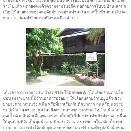
บริษัทแอล ที เลียวโนเวนส์ ซึ่งเป็นอาคารของบริษัททำไม้ในอดีต แม้จะ
ร้างไปแล้ว แต่ก็ยังคงเค้าความงามในอดีต ต่อด้วยการไปชมบ้านเสานัก
เรือนไม้สวยสง่าของคหบดีพม่าแห่งย่านท่ามะโอ จากนั้นข้ามถนนไปวัด
ท่ามะโอ วัดพม่าอีกแห่งหนึ่งของเมืองลำปาง
ได้เวลาอาหารกลางวัน ป้าสดศรีจะให้นักท่องเที่ยวได้เลือกร้านตามใจ
ชอบ เพราะย่านนี้มีร้านอาหารอร่อย ๆ ให้เลือกหลายร้านอยู่แล้ว ช่วง
บ่ายจะพามาถนนวังเหนือ หรือที่เราเรียกกันติดปากว่า ถนนวัฒนธรรม
ชมกู่เจ้าย่าสุตา แวะศูนย์สาธิตการตลาดชุมชนท่ามะโอ ร้านค้าเล็ก ๆ
อุดมไปด้วยสินค้าเพื่อสุขภาพ จากนั้นกลับไปยังบ้านท่าเก๊าม่วง พักเหนื่อย
ใต้ถุนบ้านที่จัดเป็นมุมนั่งเล่น มีบอร์ดจัดแสดงภาพถ่ายในอดีต ทั้งภาพ
บรรยากาศการทำไม้สมัยลุงและพ่อของป้าสดศรี รวมถึงรูปสมัยน้ำท่วม