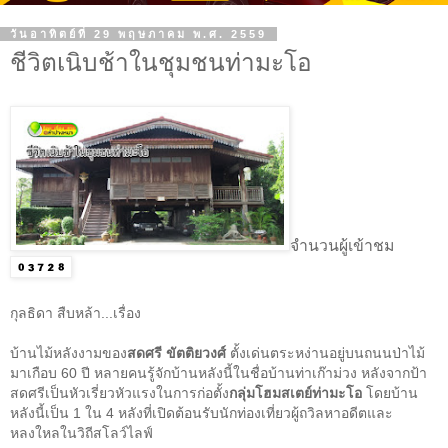
วันอาทิตย์ที่ 29 พฤษภาคม พ.ศ. 2559
ชีวิตเนิบช้าในชุมชนท่ามะโอ
จำนวนผู้เข้าชม
กุลธิดา สืบหล้า...เรื่อง
บ้านไม้หลังงามของ
สดศรี ขัตติยวงศ์
ตั้งเด่นตระหง่านอยู่บนถนนป่าไม้
มาเกือบ
60
ปี หลายคนรู้จักบ้านหลังนี้ในชื่อบ้านท่าเก๊าม่วง หลังจากป้า
สดศรีเป็นหัวเรี่ยวหัวแรงในการก่อตั้ง
กลุ่มโฮมสเตย์ท่ามะโอ
โดยบ้าน
หลังนี้เป็น
1
ใน
4
หลังที่เปิดต้อนรับนักท่องเที่ยวผู้ถวิลหาอดีตและ
หลงใหลในวิถีสโลว์ไลฟ์