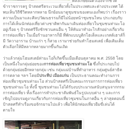
หลังเกษียณตัวเองจากชีวิต
ข้าราชการครู ป้าสดศรีตระเวนเที่ยวทั้งในประเทศและต่างประเทศ ได้
พบเห็นวิถีชีวิตหลากหลาย นึกย้อนมาดูชุมชนของตนเองก็พบว่า เรื่องราว
ความเป็นมาและศิลปวัฒนธรรมก็มีไม่น้อยหน้าชุมชนไหน ประกอบกับ
การได้เห็นนักท่องเที่ยวต่างชาติพากันมาเดินท่องเที่ยวในชุมชนท่ามะโอ
อยู่เรื่อย ๆ ป้าสดศรีจึงชักชวนคนอื่น ๆ ให้หันมาทำอะไรสักอย่างเกี่ยวกับ
การท่องเที่ยว ในเมื่อร้านอาหารก็มี ที่พักแบบบูติกโฮเต็ลและเกสต์เฮาส์ก็
มี วัดวาอาราม บ้านเก่า ๆ ก็สวย เรามาช่วยกันทำโฮมสเตย์ เพื่อเติมเต็ม
ตัวเลือกให้มีหลากหลายมากขึ้นกันเถิด
ว่าแล้วกลุ่มโฮมสเตย์ท่ามะโอก็เกิดขึ้นเมื่อเดือนตุลาคม พ.ศ.
2558
โดย
เป็นหนึ่งในกลุ่มย่อยของ
การท่องเที่ยวชุมชนท่ามะโอ
ซึ่งก็ประกอบไป
ด้วยกลุ่มย่อยอีกหลายกลุ่ม เช่น กลุ่มแม่บ้านที่ทำอาหาร กลุ่มศูนย์สาธิต
การตลาด ฯลฯ โดยมี
ประทีป เมืองแก่น
เป็นประธานคณะทำงานการ
ท่องเที่ยวชุมชนท่ามะโอ ส่วนป้าสดศรีเป็นคณะกรรมการการท่องเที่ยว
ชุมชนท่ามะโอ ทั้งนี้ ชุมชนท่ามะโอได้รับงบประมาณสนับสนุนจากกรม
การท่องเที่ยว ทั้งเรื่องการทำประชาสัมพันธ์ในรูปแบบต่าง ๆ และการ
เชิญไปอบรมดูงานเกี่ยวกับการท่องเที่ยวชุมชนในภาคอื่น ๆ ล่าสุดตอนนี้
ป้าสดศรีทำเรื่องขอจักรยานไปแล้ว เพื่อให้นักท่องเที่ยวยืมขี่เล่นได้
ตามใจ