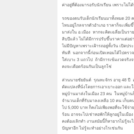
ค่าอยู่ที่ต้องมารอรับนักเรียน เพราะไม่ไ
รถของตนรับเด็กนักเรียนมาทั้งหมด
20
คน
ไหนอยู่ไกลจากตัวอำเภอ ราคาก็จะเพิ่มขึ้
มาส่งใน อ.เมือง หากจะคิดเฉลี่ยเป็นรายว
สิบปีแล้ว ไม่ได้มีการปรับขึ้นราคาแต่อย่
ไม่มีปัญหาเพราะเฝ้ารถอยู่ทั้งวัน เปิดป
ทันที นอกจากนี้ก่อนเปิดเทอมได้ไปตรวจ
ใส่เบาะ
3
แถวไป ถ้ามีการเข้มงวดจริงจนไ
คงจะเดือดร้อนกันเป็นลูกโซ่
ส่วนนายชัยยันต์ รุณทะจักร อายุ
48
ปี อ
ดัดแปลงที่นั่งโดยการเอาเบาะออก และใส
หมู่บ้านมาส่งในเมือง
23
คน ในหมู่บ้านก็
จำนวนเด็กที่รับมาลงเหลือ
10
คน เก็บค
ไป
5,000
บาท ก็คงไม่เพียงพอที่จะใช้จ
ร้อน อาจจะไปเช่าหอพักให้ลูกอยู่ในเมือง 
คงต้องเลิกทำ งานสมัยนี้ก็หายากไม่รู้จ
ปัญหาอีก ไม่รู้จะทำอย่างไรเช่นกัน