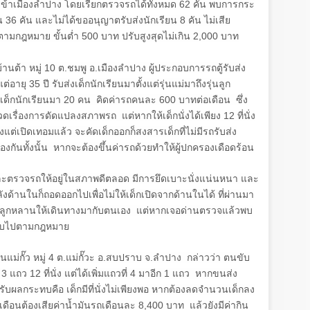
ข้าเมืองลำปาง โดยเรียกตรวจรถได้ทั้งหมด
62
คัน พบการกระ
วน
36
คัน และไม่ได้ขออนุญาตรับส่งนักเรียน
8
คัน ไม่เสีย
บตามกฎหมาย ขั้นต่ำ
500
บาท ปรับสูงสุดไม่เกิน
2,000
บาท
านต้า หมู่
10
ต.ชมพู อ.เมืองลำปาง ผู้ประกอบการรถตู้รับส่ง
แต่อายุ
35
ปี รับส่งเด็กนักเรียนมาตั้งแต่รุ่นแม่มาถึงรุ่นลูก
บเด็กนักเรียนมา
20
คน คิดค่ารถคนละ
600
บาทต่อเดือน ซึ่ง
ดเรื่องการดัดแปลงสภาพรถ แต่หากให้เด็กนั่งได้เพียง
12
ที่นั่ง
งแต่เปิดเทอมแล้ว จะคัดเด็กออกก็สงสารเด็กที่ไม่มีรถรับส่ง
้องกันทั้งนั้น หากจะต้องขึ้นค่ารถด้วยทำให้ผู้ปกครองเดือดร้อน
ละตรวจรถให้อยู่ในสภาพดีตลอด มีการยึดเบาะนั่งแน่นหนา และ
หลังด้านในก็ถอดออกไปเพื่อไม่ให้เด็กเปิดจากด้านในได้ ที่ผ่านมา
ะฝากลูกหลานให้เดินทางมากับตนเอง แต่หากเจอด่านตรวจแล้วพบ
ปรับไปตามกฎหมาย
นแม่กั๊ว หมู่
4
ต.แม่กั๊วะ อ.สบปราบ จ.ลำปาง กล่าวว่า ตนขับ
ี
3
แถว
12
ที่นั่ง แต่ได้เพิ่มแถวที่
4
มาอีก
1
แถว หากขนส่ง
ับผลกระทบคือ เด็กมีที่นั่งไม่เพียงพอ หากต้องลดจำนวนเด็กลง
กเดือนต้องเสียค่าน้ำมันรถเดือนละ
8,400
บาท แล้วยังมีค่ากิน