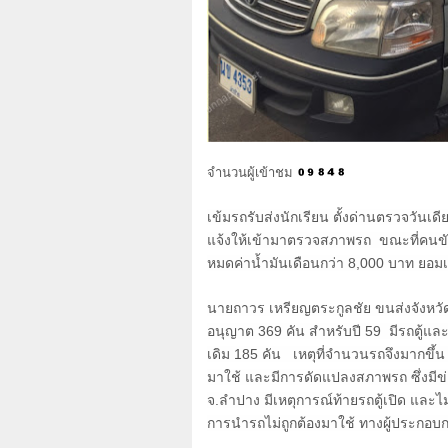
จำนวนผู้เข้าชม
เข้มรถรับส่งนักเรียน ตั้งด่านตรวจวันเ
แจ้งให้เข้ามาตรวจสภาพรถ ขณะที่คน
หมดค่าน้ำมันเดือนกว่า
8,000
บาท ยอมเสี
นายถาวร เหรียญตระกูลชัย ขนส่งจังหวัด
อนุญาต
369
คัน สำหรับปี
59
มีรถตู้แ
เดิม
185
คัน เหตุที่จำนวนรถจึงมากขึ้
มาใช้ และมีการดัดแปลงสภาพรถ ซึ่งมีข่าวอ
จ.ลำปาง มีเหตุการณ์ท้ายรถตู้เปิด และไม่ม
การนำรถไม่ถูกต้องมาใช้ ทางผู้ประกอบก