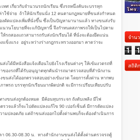
ระเทศ เกี่ยวกับจำนวนรถนักเรียน ซึ่งรถหนึ่งคันจะบรรทุก
ช้จ่าย ถ้าให้นักเรียนนั่ง
12
คนตามกฎหมายที่ขนส่งกำหนด
ต้องดัดแปลงเพิ่มที่นั่งขึ้น ซึ่งเป็นปัญหามานานแล้ว ทางขนส่งรับ
แนวนโยบายที่จะแก้ปัญหานี้ จึงกำหนดสภาพรถให้เป็นไปตาม
ห้รถสองแถวสามารถรับส่งนักเรียนได้ ที่นั่งจะต้องยึดแน่น
จำนว
ต้องแข็งแรง อยู่ระหว่างร่างกฎกระทรวงออกมา คาดว่าจะ
1
นส่งได้มีหนังสือแจ้งเตือนไปยังโรงเรียนต่างๆ ให้เข้มงวดรถที่
สถิติ
้เจ้าของรถที่ได้รับอนุญาตทุกคันนำรถมาตรวจสอบที่สำนักงาน
างขนส่งได้ออกตรวจสอบอย่างเข้มงวด โดยการตั้งด่าน หากพบ
ภาพรถ บรรทุกนักเรียนมากผิดปกติ จะมีการเปรียบเทียบปรับ
างขนส่งถูกต้องหมด มีค้อนทุบกระจก ถังดับเพลิง มีไฟ
ากตรวจแล้วก็จะไปดัดแปลงแก้ไข
90
เปอร์เซ็นต์ มีการดัดแปลง
วามปลอดภัย แต่ถ้าขนส่งออกไปตั้งด่านพบก็จะต้องดำเนินการ
วลา
06.30-08.30
น. ทางสำนักงานขนส่งได้ตั้งด่านตรวจรถตู้