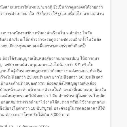
านั่งสามแถวมาใส่แทนเบาะรถตู้ ยังเป็นการดูแลเด็กได้ง่ายกว่า
่าการนำเบาะมาใส่ ซึ่งก็คงจะใช้รูปแบบนี้ต่อไป หากเจอด่าน
ห้การอบรมพนักงานขับรถรับส่งนักเรียนใน จ.ลำปาง ในวัน
ับส่งนักเรียน ได้กล่าวว่าจะรอดูความชัดเจนอีกครั้งในวันดัง
จจะมีการพูดคุยตกลงเพื่อหาทางออกร่วมกันอีกครั้ง
นั้น ต้องได้รับอนุญาตเป็นหนังสือจากนายทะเบียน ให้นำรถมา
อนุญาตขับรถยนต์ส่วนบุคคลมาแล้วไม่น้อยกว่า
3
ปี หรือใบ
าตเป็นผู้ขับรถตามกฎหมายว่าด้วยการขนส่งทางบก
,
ต้องติด
ว้างไม่น้อยกว่า
25
เซนติเมตร ยาวไม่น้อยกว่า
60
เซนติเมตร
านหน้าและด้านท้ายของตัวรถ
,
ต้องติดตั้งไฟสัญญาณสีเหลือง
้ที่ด้านหน้าและด้านท้ายของตัวรถในตำแหน่งที่เหมาะสม
,
ต้องจัด
 และค้อนทุบกระจกไม่น้อยกว่า
1
อัน สำหรับรถตู้โดยสาร โดยติด
และปลอดภัย สามารถนำมาใช้งานได้สะดวก พร้อมใช้งานทุกขณะ
ึ่งมีอายุไม่ต่ำกว่า
18
ปีบริบูรณ์ ประจำอยู่ในรถตลอดเวลาที่ใช้
ัติตาม ต้องระวางโทษปรับไม่เกิน
5,000
บาท