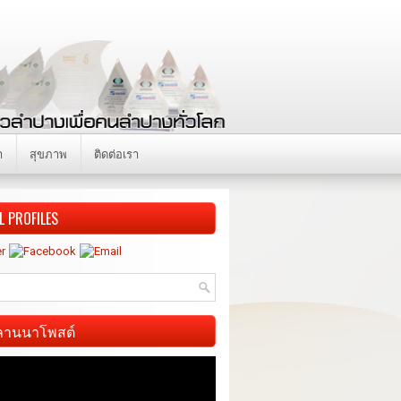
า
สุขภาพ
ติดต่อเรา
L PROFILES
ี ลานนาโพสต์