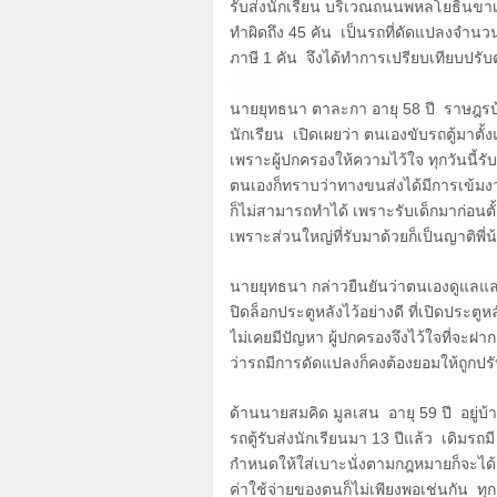
รับส่งนักเรียน บริเวณถนนพหลโยธินขาเ
ทำผิดถึง
45
คัน เป็นรถที่ดัดแปลงจำน
ภาษี
1
คัน จึงได้ทำการเปรียบเทียบปรั
นายยุทธนา ตาละกา อายุ
58
ปี ราษฎรบ้
นักเรียน เปิดเผยว่า ตนเองขับรถตู้มาตั้ง
เพราะผู้ปกครองให้ความไว้ใจ ทุกวันนี้รั
ตนเองก็ทราบว่าทางขนส่งได้มีการเข้มงว
ก็ไม่สามารถทำได้ เพราะรับเด็กมาก่อนตั้
เพราะส่วนใหญ่ที่รับมาด้วยก็เป็นญาติพี่น
นายยุทธนา กล่าวยืนยันว่าตนเองดูแลแ
ปิดล็อกประตูหลังไว้อย่างดี ที่เปิดประตู
ไม่เคยมีปัญหา ผู้ปกครองจึงไว้ใจที่จ
ว่ารถมีการดัดแปลงก็คงต้องยอมให้ถูก
ด้านนายสมคิด มูลเสน อายุ
59
ปี อยู่บ้า
รถตู้รับส่งนักเรียนมา
13
ปีแล้ว เดิมรถม
กำหนดให้ใส่เบาะนั่งตามกฎหมายก็จะได้ร
ค่าใช้จ่ายของตนก็ไม่เพียงพอเช่นกัน ทุ