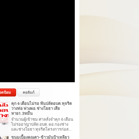
อดนิยม
คอลัมภ์
คุก 6 เดือนไม่รอ ฟันปลัดอบต.ทุจริต
วางท่อ พ่วงผอ.ช่างโยธา เสีย
หาย1.3หมื่น
จำนวนผู้เข้าชม ศาลสั่งจำคุก 6 เดือน
ไม่รออาญาปลัด อบต. ผอ.กองช่าง
และช่างโยธา ทุจริตโครงการก่อส...
ขนมเบื้องคุณตา-ข้าวมันป้าเหลียว