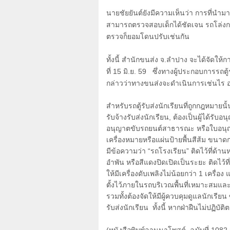
นายชัยยันต์ยังมีความเห็นว่า การที่นำม
สามารถตรวจสอบเด็กได้ชัดเจน รถโล่งกว
ตรวจก็ยอมโดนปรับเช่นกัน
ทั้งนี้ สำนักขนส่ง จ.ลำปาง จะได้จัดใ
ที่
15
มิ.ย.
59
ซึ่งทางผู้ประกอบการรถตู้ร
กล่าวว่าทางขนส่งจะดำเนินการเช่นไร อา
สำหรับรถตู้รับส่งนักเรียนที่ถูกกฎหมาย
รับจ้างรับส่งนักเรียน
,
ต้องเป็นผู้ได้รับ
อนุญาตขับรถยนต์สาธารณะ หรือใบอนุญ
เครื่องหมายหรือแผ่นป้ายพื้นสีส้ม ขนาดก
มีข้อความว่า
“
รถโรงเรียน
”
ติดไว้ที่ด้
อำพัน หรือสีแดงปิดเปิดเป็นระยะ ติดไว
ให้มีเครื่องดับเพลิงไม่น้อยกว่า
1
เครื่อง
ตั้งไว้ภายในรถบริเวณพื้นที่เหมาะสม
รวมทั้งต้องจัดให้มีผู้ควบคุมดูแลนักเรียน ซ
รับส่งนักเรียน ทั้งนี้ หากฝ่าฝืนไม่ปฏิบ