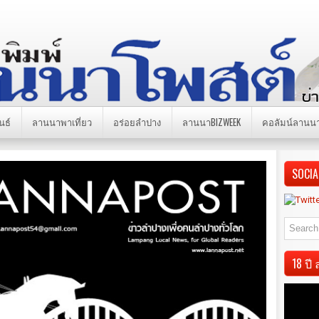
นธ์
ลานนาพาเที่ยว
อร่อยลำปาง
ลานนาBIZWEEK
คอลัมน์ลานน
SOCIA
18 ป