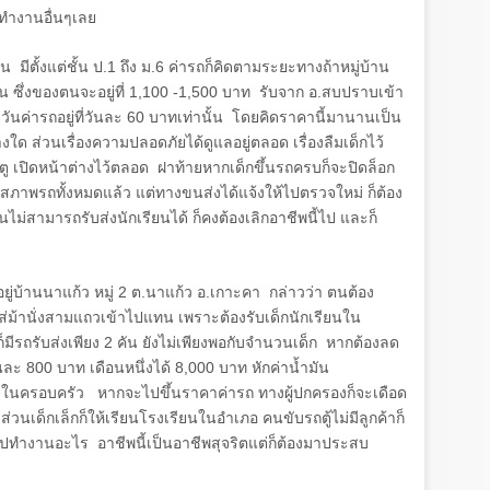
ด้ทำงานอื่นๆเลย
 มีตั้งแต่ชั้น ป.
1
ถึง ม.
6
ค่ารถก็คิดตามระยะทางถ้าหมู่บ้าน
น ซึ่งของตนจะอยู่ที่
1,100 -1,500
บาท รับจาก อ.สบปราบเข้า
ันค่ารถอยู่ที่วันละ
60
บาทเท่านั้น โดยคิดราคานี้มานานเป็น
างใด ส่วนเรื่องความปลอดภัยได้ดูแลอยู่ตลอด เรื่องลืมเด็กไว้
ระตู เปิดหน้าต่างไว้ตลอด ฝาท้ายหากเด็กขึ้นรถครบก็จะปิดล็อก
สภาพรถทั้งหมดแล้ว แต่ทางขนส่งได้แจ้งให้ไปตรวจใหม่ ก็ต้อง
ม่สามารถรับส่งนักเรียนได้ ก็คงต้องเลิกอาชีพนี้ไป และก็
ยู่บ้านนาแก้ว หมู่
2
ต.นาแก้ว อ.เกาะคา กล่าวว่า ตนต้อง
่ม้านั่งสามแถวเข้าไปแทน เพราะต้องรับเด็กนักเรียนใน
มีรถรับส่งเพียง
2
คัน ยังไม่เพียงพอกับจำนวนเด็ก หากต้องลด
นละ
800
บาท เดือนหนึ่งได้
8,000
บาท หักค่าน้ำมัน
่ายในครอบครัว หากจะไปขึ้นราคาค่ารถ ทางผู้ปกครองก็จะเดือด
ส่วนเด็กเล็กก็ให้เรียนโรงเรียนในอำเภอ คนขับรถตู้ไม่มีลูกค้าก็
ะไปทำงานอะไร อาชีพนี้เป็นอาชีพสุจริตแต่ก็ต้องมาประสบ