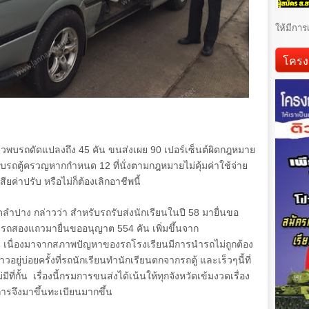
ให้มีการ
โครง
ดียวพบรถดัดแปลงถึง
45
คัน ขนส่งเผย
90
เปอร์เซ็นต์ผิดกฎหมาย
ขับรถตู้ครวญหากกำหนด
12
ที่นั่งตามกฎหมายไม่คุ้มค่าใช้จ่าย
ยค่าปรับ หรือไม่ก็ต้องเลิกอาชีพนี้
ลำปาง กล่าวว่า สำหรับรถรับส่งนักเรียนในปี
58
มายื่นขอ
ละรถสองแถวมายื่นขออนุญาต
554
คัน เพิ่มขึ้นจาก
น เนื่องมาจากสภาพปัญหาของรถโรงเรียนมีการนำรถไม่ถูกต้อง
ยู่บ่อยครั้งที่รถนักเรียนทำนักเรียนตกจากรถตู้ และเร็วๆนี้ที่
ีที่กั้น เรื่องนี้กรมการขนส่งได้เน้นให้ทุกจังหวัดเข้มงวดเรื่อง
ารจึงมาขึ้นทะเบียนมากขึ้น