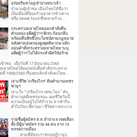
อร่อยริมทาง@ลำปางหนาเจ้า
จำนวนผู้เข้าชม เมืองไทยได้ชื่อว่า
เป็นเมืองที่นิยมร้านอาหารข้างทาง
หรือ Street food ซึ่งหลายร้าน...
กระทรวงมหาดไทยออกคำสั่งคืน
ตำแหน่ง อดีตผู้ว่าฯ ดิเรก ก้อนกลีบ
พร้อมคืนสิทธิ์ประโยชน์ตามกฎหมาย
หลังศาลปกครองสูงสุดพิพากษาเพิก
ถอนคำสั่งกระทรวงมหาดไทย ระบุ
อดีตผู้ว่าฯ ไม่ได้กระทำผิดวินัยร้าย
เข้าชม เมื่อวันที่ 17 มิถุนายน 2563
มหาดไทยได้ออกหนังสือคำสั่งกระทรวง
ี่ 1500/2563 เรื่องยกเลิกคำสั่งลงโทษ ...
เจาะชีวิต 'เกรียงไกร' ต้นตำนานเพชร
ซาอุฯ
เจาะใจ “ เกรียงไกร เตชะโม่ง ” ต้น
ตำนานคดีเพชรมรณะ เผยชีวิตวันนี้
ความเป็นอยู่ไม่ได้ร่ำรวย หาเช้ากิน
ค่ำไปวันๆ ที่ผ่านมา ชีวิตหวาดระแวง
รายชื่อผู้สมัคร ส.ส.ลำปาง 4 เขตเลือก
ตั้ง มีผู้มาสมัคร รวม 46 คน จาก 13
พรรคการเมือง
ตามที่มีพระราชกฤษฎีกายุบ