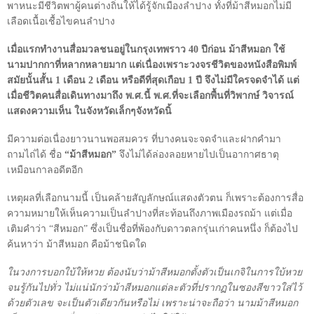
พาหนะมีชีวิตพาผู้คนต่างถิ่นให้ได้รู้จักเมืองลำปาง ทั้งที่ม้าสีหมอกไม่มี
เลือดเนื้อเชื้อไขคนลำปาง
เมื่อแรกทำงานสื่อมวลชนอยู่ในกรุงเทพราว
40
ปีก่อน ม้าสีหมอก ใช้
นามปากกาที่หลากหลายมาก แต่เนื่องเพราะวงจรชีวิตของหนังสือพิมพ์
สมัยนั้นสั้น
1
เดือน
2
เดือน หรือดีที่สุดเกือบ
1
ปี จึงไม่มีใครจดจำได้ แต่
เมื่อชีวิตคนสื่อเดินทางมาถึง พ.ศ.นี้ พ.ศ.ที่จะเลือกพื้นที่วิพากษ์ วิจารณ์
แสดงความเห็น ในจังหวัดเล็กๆจังหวัดนิ้
มีความต่อเนื่องยาวนานพอสมควร ที่บางคนจะจดจำและฝากคำมา
ถามไถ่ได้ ชื่อ
“ม้าสีหมอก”
จึงไม่ได้ล่องลอยหายไปเป็นอากาศธาตุ
เหมือนกาลอดีตอีก
เหตุผลที่เลือกนามนี้ เป็นคล้ายสัญลักษณ์แสดงตัวตน ก็เพราะต้องการสื่อ
ความหมายให้เห็นความเป็นลำปางที่สะท้อนถึงภาพเมืองรถม้า แต่เมื่อ
เติมคำว่า “สีหมอก” ซึ่งเป็นชื่อที่พ้องกับดาวตลกรุ่นเก่าคนหนึ่ง ก็ต้องไป
ค้นหาว่า ม้าสีหมอก คือม้าชนิดใด
ในวงการบอกใบ้ให้หวย ต้องนับว่าม้าสีหมอกตั้งตัวเป็นเกจิในการใบ้หวย
จนรู้กันไปทั่ว ไม่แน่นักว่าม้าสีหมอกแต่ละตัวที่ปรากฏในซองสีขาวใส่ไว้
ด้วยตัวเลข จะเป็นตัวเดียวกันหรือไม่ เพราะน่าจะถือว่า นามม้าสีหมอก