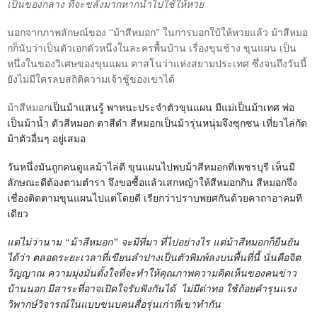
เป็นของกลาง ที่จะขลังมากหากนำไปใช้ให้หวย
นอกจากภาพลักษณ์ของ “ม้าสีหมอก” ในการบอกใบ้ให้หวยแล้ว ม้าสีหมอ
กก็นับว่าเป็นตัวเอกตัวหนึ่งในละครพื้นบ้าน เรื่องขุนช้าง ขุนแผน เป็น
หนึ่งในของวิเศษของขุนแผน คาสโนว่าแห่งสยามประเทศ ซึ่งจนถึงวันนี้
ยังไม่มีใครลบสถิติความเจ้าชู้ของเขาได้
ม้าสีหมอก
เป็นม้าแสนรู้ พาหนะประจำตัวขุนแผน มีแม่เป็นม้าเทศ พ่อ
เป็นม้าน้ำ ตัวสีหมอก ตาสีดำ สีหมอกเป็นม้ารุ่นหนุ่มจึงซุกซน เที่ยวไล่กัด
ม้าตัวอื่นๆ อยู่เสมอ
วันหนึ่งมันถูกคนดูแลม้าไล่ตี ขุนแผนไปพบม้าสีหมอกที่เพชรบุรี เห็นมี
ลักษณะดีต้องตามตำรา จึงขอซื้อแล้วเสกหญ้าให้สีหมอกกิน สีหมอกจึง
เชื่องติดตามขุนแผนไปแต่โดยดี เรียกว่าปราบพยศกันด้วยคาถาอาคมที
เดียว
แต่ไม่ว่านาม “ม้าสีหมอก” จะมีที่มา ที่ไปอย่างไร แต่ม้าสีหมอกก็ยืนยัน
ได้ว่า ตลอดระยะเวลาที่เขียนลำปางเป็นตัวพิมพ์ลงบนพื้นที่นี้ นั่นคือจิต
วิญญาณ ความมุ่งมั่นตั้งใจที่จะทำให้คุณภาพความคิดเห็นของคนข่าว
บ้านนอก มีสาระที่อาจเปิดใจรับฟังกันได้ ไม่มีด่าทอ ใช้ถ้อยคำรุนแรง
วิพากษ์วิจารณ์ในแบบขนบคนสื่อรุ่นเก่าที่เขาทำกัน