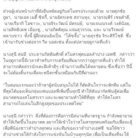
ส่วนผู้เล่นหน้าเก่าที่ยังยืนหยัดอยู่กับสโมสรประกอบด้วย นายศุภชัย
ถูผา
,
นายเอล เมดี้ ซิลกี้
,
นายอัครเดช สถานทุง
,
นายรณพีร์ เชยคำดี
,
นายเรียวกิ โอซาวะ
,
นายจิระวัฒน์ มัครมย์
,
นายเจนณรงค์ วงค์น้อย
,
นายสิทธิเดช เมืองชู
, ,
นายกิตติคุณ แจ่มสุวรรณ
,
และ นายวีรพงษ์
หลาบขาว ทั้งนี้ ผู้ฝึกสอนยังเป็น
“
โค้ชจั๊บ
”
นายสุรชัย จิระศิริโชติ ซึ่ง
เข้ามารับช่วงต่อจาก วีล บอสเซ่น ตั้งแต่ปลายฤดูกาลที่แล้ว
นางสุนี สมมี ประธานกิตติมศักดิ์ สโมสรฟุตบอลลำปาง เอฟซี. กล่าวว่า
ในฤดูกาลนี้มีเวลาสำหรับการเตรียมทีมมากกว่าฤดูกาลที่แล้ว ทำให้
สามารถคัดสรรนักเตะฝีเท้าดีๆ เข้ามาร่วมทีมได้หลายคน ซึ่งเชื่อว่า ปีนี้
จะไม่ต้องดิ้นรนเพื่อจะหนีตกชั้นเหมือนกับปีที่ผ่านมา
“ในตอนแรกมองว่าถ้าหาผู้สนับสนุนไม่ได้ ก็ตัดสินใจว่าจะพักทีม แต่ใน
ที่สุดได้มองเห็นกลุ่มแฟนบอลที่เพิ่มขึ้นทุกปี ทำให้หันมากัดฟันสู้ต่อเพื่อ
อนาคตของสโมสรเรา และจะพยายามทำให้ดีที่สุด ทำให้สโมสร
สามารถไปเล่นในลีกสูงสุดของประเทศไทย”
นางสุนี กล่าวว่า
สิ่งที่ต้องการคือการมีสนามที่มาตรฐาน กำลังพยายาม
ทำให้เกิดขึ้นในอนาคต อยากให้เข้าใจว่าสโมสรทุกคนพร้อมกับเพื่อจะสู้
เพื่อพี่น้องชาวลำปางทุกคน และทีมของเราลำปางเอฟซี
ขอให้ชาว
ลำปางช่วยให้กำลังใจการแข่งขันในบ้านทุกๆนัด เพื่อเป็นเสียงที่จะให้