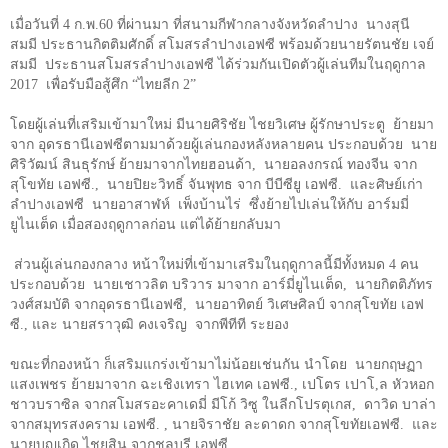
เมื่อวันที่
4
ก.พ.
60
ที่ผ่านมา ที่สนามกีฬากลางจังหวัดลำปาง นางสุนี
สมมี ประธานกิตติมศักดิ์ สโมสรลำปางเอฟซี พร้อมด้วยนายรัตนชัย เจย์
สมมี ประธานสโมสรลำปางเอฟซี ได้ร่วมกันเปิดตัวผู้เล่นทีมในฤดูกาล
2017
เพื่อรับมือสู้ศึก “ไทยลีก
2
”
โดยผู้เล่นที่เสริมเข้ามาใหม่ มีนายศิริชัย ไชยวิเศษ ผู้รักษาประตู ย้ายมา
จาก อุดรธานีเอฟซีตามมาด้วยผู้เล่นกองหลังหลายคน ประกอบด้วย นาย
ศิริวัฒน์ สินธุรักษ์ ย้ายมาจากไทยฮอนด้า
,
นายอลงกรณ์ ทองจีน จาก
สุโขทัย เอฟซี.
,
นายปิยะวิทธิ์ จันพุทธ จาก บีบีซียู เอฟซี. และศิษย์เก่า
ลำปางเอฟซี นายอาสาฬห์ เพ็งบ้านไร่ ซึ่งย้ายไปเล่นให้กับ อาร์มมี่
ยูไนเต็ด เมื่อสองฤดูกาลก่อน แต่ได้ย้ายกลับมา
ส่วนผู้เล่นกองกลาง หน้าใหม่ที่เข้ามาเสริมในฤดูกาลนี้มีทั้งหมด
4
คน
ประกอบด้วย นายเชาวลิต บริวาร มาจาก อาร์มี่ยูไนเต็ด
,
นายกิตติภัทร
วงศ์สมบัติ จากอุดรธานีเอฟซี
,
นายอาทิตย์ วิเศษศิลป์ จากสุโขทัย เอฟ
ซี.
,
และ นายสราวุฒิ คงเจริญ จากพีทีที ระยอง
ขณะที่กองหน้า ก็เสริมแกร่งเข้ามาไม่น้อยเช่นกัน นำโดย นายกฤษฏา
แสงเพชร ย้ายมาจาก ฉะเชิงเทรา ไฮเทค เอฟซี.
,
เปโตร เปาโ
,
ล หัวหอก
ชาวบราซิล จากสโมสรอะคาเดมี่ มีโก้ วิซู ในลีกโปรตุเกส
,
ดาวิด บาล่า
จากสมุทรสงคราม เอฟซี.
,
นายจิราชัย ละดาดก จากสุโขทัยเอฟซี. และ
นายบุญเกิด ไชยสิน จากชลบุรี เอฟซี.