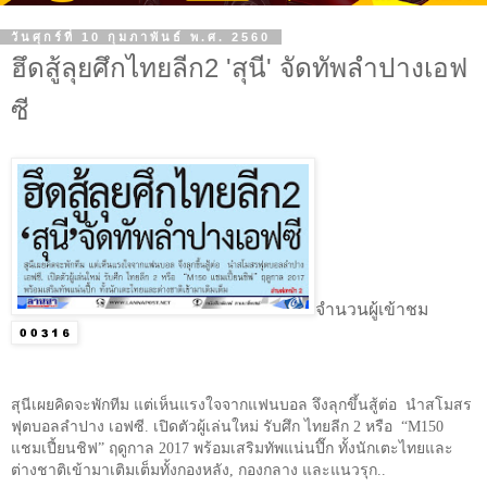
วันศุกร์ที่ 10 กุมภาพันธ์ พ.ศ. 2560
ฮึดสู้ลุยศึกไทยลีก2 'สุนี' จัดทัพลำปางเอฟ
ซี
จำนวนผู้เข้าชม
สุนีเผยคิดจะพักทีม แต่เห็นแรงใจจากแฟนบอล จึงลุกขึ้นสู้ต่อ นำสโมสร
ฟุตบอลลำปาง เอฟซี. เปิดตัวผู้เล่นใหม่ รับศึก ไทยลีก
2
หรือ
“M150
แชมเปี้ยนชิฟ
”
ฤดูกาล
2017
พร้อมเสริมทัพแน่นปึ๊ก ทั้งนักเตะไทยและ
ต่างชาติเข้ามาเติมเต็มทั้งกองหลัง
,
กองกลาง และแนวรุก..