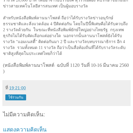
รางวัล
20,000
บาท โดยอาจารย์บรรยงค์ สุวรรณผ่อง ที่ปรึกษาชมรมนัก
ข่าวสายเทคโนโลยีสารสนเทศ เป็นผู้มอบรางวัล
สำหรับหนังสือพิมพ์ลานนาโพสต์ ถือว่าได้รับรางวัลข่าวอนุรักษ์
ธรรมชาติและสิ่งแวดล้อม
4
ปีติดต่อกัน โดยในปีนี้พิเศษคือได้รับควบถึง
2
รางวัลด้วยกัน ในขณะที่หนังสือพิมพ์ยักษ์ใหญ่อย่างไทยรัฐ กรุงเทพ
ธุรกิจไม่ได้รับคัดเลือกแต่อย่างใด นอกจากนั้นลานนาโพสต์ยังได้รับ
รางวัล “แอมเนสตี้” ติดต่อกันมา
2
ปี และรางวัลบทบรรณาธิการ อีก
4
รางวัล รวมทั้งหมด
11
รางวัล ถือว่าเป็นสื่อท้องถิ่นที่ได้รับรางวัลระดับ
ชาติสูงที่สุดในประเทศไทยก็ว่าได้
(หนังสือพิมพ์ลานนาโพสต์ ฉบับที่ 1120 วันที่ 10-16 มีนาคม 2560
)
ที่
19:21:00
ใช้ร่วมกัน
ไม่มีความคิดเห็น:
แสดงความคิดเห็น