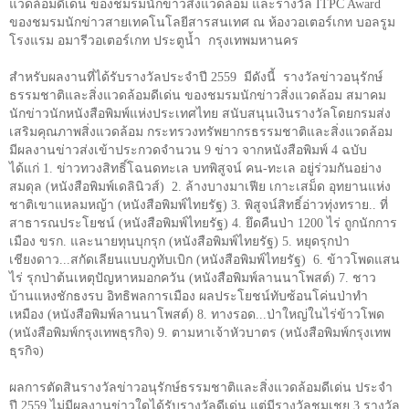
แวดล้อมดีเด่น ของชมรมนักข่าวสิ่งแวดล้อม และรางวัล
ITPC Award
ของชมรมนักข่าวสายเทคโนโลยีสารสนเทศ ณ ห้องวอเตอร์เกท บอลรูม
โรงแรม อมารีวอเตอร์เกท ประตูน้ำ กรุงเทพมหานคร
สำหรับผลงานที่ได้รับรางวัลประจำปี
2559
มีดังนี้
รางวัลข่าวอนุรักษ์
ธรรมชาติและสิ่งแวดล้อมดีเด่น ของชมรมนักข่าวสิ่งแวดล้อม สมาคม
นักข่าวนักหนังสือพิมพ์แห่งประเทศไทย สนับสนุนเงินรางวัลโดยกรมส่ง
เสริมคุณภาพสิ่งแวดล้อม กระทรวงทรัพยากรธรรมชาติและสิ่งแวดล้อม
มีผลงานข่าวส่งเข้าประกวดจำนวน
9
ข่าว จากหนังสือพิมพ์
4
ฉบับ
ได้แก่
1.
ข่าวทวงสิทธิ์โฉนดทะเล บทพิสูจน์ คน-ทะเล อยู่ร่วมกันอย่าง
สมดุล (หนังสือพิมพ์เดลินิวส์)
2.
ล้างบางมาเฟีย เกาะเสม็ด อุทยานแห่ง
ชาติเขาแหลมหญ้า (หนังสือพิมพ์ไทยรัฐ)
3.
พิสูจน์สิทธิ์อ่าวทุ่งทราย.. ที่
สาธารณประโยชน์ (หนังสือพิมพ์ไทยรัฐ)
4.
ยึดคืนป่า
1200
ไร่ ถูกนักการ
เมือง ขรก. และนายทุนบุกรุก (หนังสือพิมพ์ไทยรัฐ)
5.
หยุดรุกป่า
เชียงดาว...สกัดเลียนแบบภูทับเบิก (หนังสือพิมพ์ไทยรัฐ)
6.
ข้าวโพดแสน
ไร่ รุกป่าต้นเหตุปัญหาหมอกควัน (หนังสือพิมพ์ลานนาโพสต์)
7.
ชาว
บ้านแหงชักธงรบ อิทธิพลการเมือง ผลประโยชน์ทับซ้อนโค่นป่าทำ
เหมือง (หนังสือพิมพ์ลานนาโพสต์)
8.
ทางรอด...ป่าใหญ่ในไร่ข้าวโพด
(หนังสือพิมพ์กรุงเทพธุรกิจ)
9.
ตามหาเจ้าหัวบาตร (หนังสือพิมพ์กรุงเทพ
ธุรกิจ)
ผลการตัดสินรางวัลข่าวอนุรักษ์ธรรมชาติและสิ่งแวดล้อมดีเด่น ประจำ
ปี
2559
ไม่มีผลงานข่าวใดได้รับรางวัลดีเด่น แต่มีรางวัลชมเชย
3
รางวัล