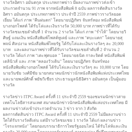
รางวัลอิศรา อมันตกุล ประเภทภาพข่าว มีผลงานภาพข่าวส่งเข้า
ประกวดจำนวน
91
ภาพ จากหนังสือพิมพ์
8
ฉบับ
ผลการตัดสินรางวัล
อิศรา อมันตกุล ประเภทภาพข่าว ประจำปี
2559
ภาพข่าวรางวัลยอด
เยี่ยม ได้แก่ ภาพ
“
คืนฝนตก
”
โดยนายปฏิภัทร จันทร์ทอง หนังสือพิมพ์
บางกอกโพสต์ ได้รับโล่และเงินรางวัล
50,000
บาท ภาพข่าวที่ได้รับ
รางวัลชมเชยลำดับที่
1
จำนวน
2
รางวัล ได้แก่ ภาพ
“
ร่ำไห้
”
โดยนายวิ
ศิษฐ์ แถมเงิน หนังสือพิมพ์โพสต์ทูเดย์ และภาพ
“
ตบะแตก
”
โดยนายสุ
พจน์ ศิลปงาม หนังสือพิมพ์ไทยรัฐ ได้รับโล่และเงินรางวัลๆ ละ
20,000
บาท
และผลงานภาพข่าวที่ได้รับรางวัลชมเชยลำดับที่
2
จำนวน
2
รางวัล ได้แก่ ภาพ
“
เตะฟุตบอล
”
โดยนายธนิต กาละจิตต์ หนังสือพิมพ์
เดลินิวส์ และ ภาพ
“
คลองวัวเดิน
”
โดยนายปฏิภัทร จันทร์ทอง
หนังสือพิมพ์บางกอกโพสต์ ได้รับโล่และเงินรางวัลๆ ละ
10,000
บาท โดย
นายวันชัย วงศ์มีชัย นายกสมาคมนักข่าวนักหนังสือพิมพ์แห่งประเทศไทย
และนายพงษ์ศักดิ์ พยัฆวิเชียร ประธานมูลนิธิอิศรา อมันตกุล เป็นผู้มอบ
รางวัล
รางวัลข่าว
ITPC Award
ครั้งที่
11
ประจำปี
2559
ของชมรมนักข่าวสาย
เทคโนโลยีสารสนเทศ สมาคมนักข่าวนักหนังสือพิมพ์แห่งประเทศไทย มี
ผลงานข่าวส่งเข้าประกวดจำนวน
3
ข่าว จาก
3
สังกัด
ผลการตัดสินข่าว
ITPC Award
ครั้งที่
11
ประจำปี
2559
ไม่มีผลงานข่าว
ใดได้รับรางวัลดีเด่น แต่มีรางวัลชมเชย
1
รางวัล ได้แก่ ผลงานข่าว
“
โจรแจกหนัง
”
โดยกองบรรณาธิการไทยรัฐออนไลน์ ได้รับโล่ห์และเงิน