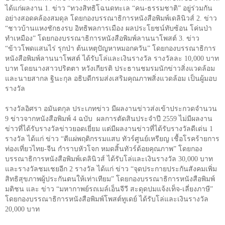
ได้แก่ผลงาน
1.
ข่าว
“
ทวงสิทธิโฉนดทะเล
“
คน-ธรรมชาติ
”
อยู่ร่วมกัน
อย่างสอดคล้องสมดุล โดยกองบรรณาธิการหนังสือพิมพ์เดลินิวส์
2.
ข่าว
“
ชาวบ้านแหงชักธงรบ อิทธิพลการเมือง ผลประโยชน์ทับซ้อน โค่นป่า
ทำเหมือง
”
โดยกองบรรณาธิการหนังสือพิมพ์ลานนาโพสต์
3.
ข่าว
“
ข้าวโพดแสนไร่ รุกป่า ต้นเหตุปัญหาหมอกควัน
”
โดยกองบรรณาธิการ
หนังสือพิมพ์ลานนาโพสต์ ได้รับโล่และเงินรางวัล รางวัลละ
10,000
บาท
บาท โดยนางสาวปริตตา หวังเกียรติ ประธานชมรมนักข่าวสิ่งแวดล้อม
และนายสากล ฐินะกุล อธิบดีกรมส่งเสริมคุณภาพสิ่งแวดล้อม เป็นผู้มอบ
รางวัล
รางวัลอิศรา อมันตกุล ประเภทข่าว มีผลงานข่าวส่งเข้าประกวดจำนวน
9
ข่าวจากหนังสือพิมพ์
4
ฉบับ ผลการตัดสินประจำปี
2559
ไม่มีผลงาน
ข่าวที่ได้รับรางวัลข่าวยอดเยี่ยม แต่มีผลงานข่าวที่ได้รับรางวัลดีเด่น
1
รางวัล ได้แก่ ข่าว
“
ตีแผ่พฤติกรรมแสบ ทัวร์ศูนย์เหรียญ เชื้อโรคร้ายการ
ท่องเที่ยวไทย-จีน กำราบหัวโจก หมดสิ้นทัวร์ด้อยคุณภาพ
”
โดยกอง
บรรณาธิการหนังสือพิมพ์เดลินิวส์ ได้รับโล่และเงินรางวัล
30,000
บาท
และรางวัลชมเชยอีก
2
รางวัล ได้แก่ ข่าว
“
จุดประกายประกันสังคมเพิ่ม
สิทธิสุขภาพผู้ประกันตนให้เท่าเทียม
”
โดยกองบรรณาธิการหนังสือพิมพ์
มติชน และ ข่าว
“
มหากาพย์รถเมล์เอ็นจีวี สะดุดปมแจ้งเท็จ-เลี่ยงภาษี
”
โดยกองบรรณาธิการหนังสือพิมพ์โพสต์ทูเดย์ ได้รับโล่และเงินรางวัล
20,000
บาท