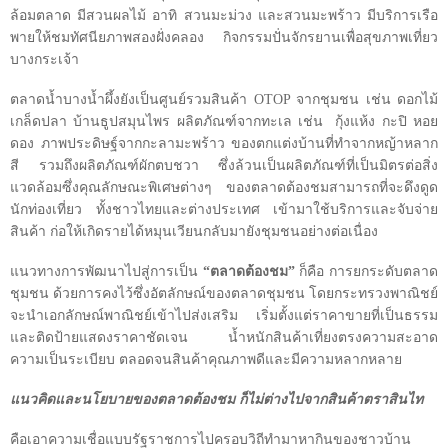
ล้อมตลาด มีสวนผลไม้ อาทิ สวนมะม่วง และสวนมะพร้าว มีบริการเรือ
พายให้ชมทัศนียภาพสองฝั่งคลอง กิจกรรมปั่นจักรยานเพื่อสุขภาพเที่ยว
บางกระเจ้า
ตลาดน้ำบางน้ำผึ้งยังเป็นศูนย์รวมสินค้า
OTOP
จากชุมชน เช่น ดอกไม้
เกล็ดปลา บ้านธูปสมุนไพร ผลิตภัณฑ์จากทะเล เช่น กุ้งแห้ง กะปิ หอย
ดอง ภาพประดิษฐ์จากกะลามะพร้าว ของตกแต่งบ้านที่ทำจากหญ้าหลาก
สี รวมถึงผลิตภัณฑ์ผักตบชวา ซึ่งล้วนเป็นผลิตภัณฑ์ที่เป็นมิตรต่อสิ่ง
แวดล้อมซึ่งคุณลักษณะพิเศษต่างๆ ของตลาดต้องชมสามารถที่จะดึงดูด
นักท่องเที่ยว ทั้งชาวไทยและต่างประเทศ เข้ามาใช้บริการและจับจ่าย
สินค้า ก่อให้เกิดรายได้หมุนเวียนกลับมายังชุมชนอย่างต่อเนื่อง
แนวทางการพัฒนาไปสู่การเป็น
“
ตลาดต้องชม
”
ก็คือ การยกระดับตลาด
ชุมชน ด้วยการคงไว้ซึ่งอัตลักษณ์ของตลาดชุมชน โดยกระทรวงพาณิชย์
จะนำเอกลักษณ์พาณิชย์เข้าไปส่งเสริม เริ่มตั้งแต่ราคาขายที่เป็นธรรม
และติดป้ายแสดงราคาชัดเจน น้ำหนักสินค้าเที่ยงตรงความสะอาด
ความเป็นระเบียบ ตลอดจนสินค้าคุณภาพดีและมีความหลากหลาย
แนวคิดและนโยบายของตลาดต้องชม ก็ไม่ต่างไปจากสินค้าตราสินไท
คือเอาความเชื่อแบบรัฐราชการไปครอบวิถีทำมาหากินของชาวบ้าน