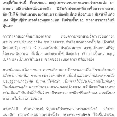
เหตุที่เป็นเช่นนี้ ก็เพราะความอยู่ยงยาวนานของตลาดเก่าบางแห่ง มา
จากความมีเอกลักษณ์เฉพาะตัว มีสินค้าประเภทที่อาจซื้อหาจากตลาด
อื่นๆไม่ได้ มีกลิ่นอายของวัฒนธรรมท้องถิ่นที่ต่อเนื่องกันมา มีเสน่ห์ในตัว
เอง ที่ผู้คนผู้ผ่านทางต้องหยุดแวะพัก จับจ่ายซื้อของ หาอาหารการกินที่
คุ้นเคย
การทำลายเอกลักษณ์ของตลาด ด้วยความพยายามจัดระเบียบต่างๆ
นานา การเข้ามาช่วงชิง สวมรอยความสำเร็จของตลาดดั้งเดิม ด้วยวิธี
คิดแบบรัฐราชการ จ้างออแกไนซ์มาประโคมภาพ ความเป็นตลาดที่รัฐ
ให้การสนับสนุน ทั้งที่ตลาดเดิมเขาก็ทำดีอยู่แล้ว เรียกว่าเป็นความสูญ
เปล่า และเป็นการฝืนธรรมชาติของระบบตลาดเสรีอย่างยิ่ง
แนวคิดและนโยบายของ ตลาดต้องชม หรือกลายมาเป็น “กาดต้องชม”
เมื่อมาภาคเหนือ ของกระทรวงพาณิชย์ เป็นตัวอย่างความล้มเหลวหนึ่ง
ของรัฐราชการไทย ที่น่าสนใจศึกษา เป็นการใช้งบประมาณที่ไม่คุ้มค่า
ในเชิงเศรษฐกิจ และเป็นการแทรกแซงกลไกตลาดเสรี ที่อาจมีปลายทาง
เช่นเดียวกับสินค้ายี่ห้อสินไทย ที่กระทรวงพาณิชย์ริจะทำเอง และถึงบท
อวสานไปในเวลาไม่นาน
นางอภิรดี
ตันตราภรณ์ รัฐมนตรีว่าการกระทรวงพาณิชย์ อธิบาย
แนวคิด ตลาดต้องชมก่อนหน้านี้ว่า กระทรวงพาณิชย์ ได้เริ่มดำเนิน