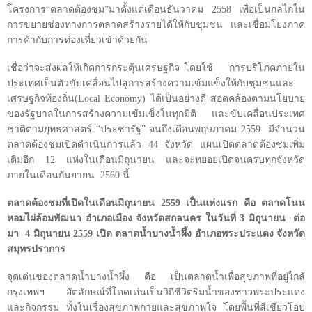
โครงการ
“
ตลาดต้องชม
”
มาตั้งแต่เดือนธันวาคม
2558
เพื่อเป็นกลไกใน
การขยายช่องทางการตลาดสร้างรายได้ให้กับชุมชน และเชื่อมโยงภาค
การค้ากับการท่องเที่ยวเข้าด้วยกัน
เชื่อว่าจะส่งผลให้เกิดการกระตุ้นเศรษฐกิจ โดยใช้
การบริโภคภายใน
ประเทศเป็นตัวขับเคลื่อนไปสู่การสร้างความเข้มแข็งให้กับชุมชนและ
เศรษฐกิจท้องถิ่น(
Local Economy)
ได้เป็นอย่างดี สอดคล้องตามนโยบาย
ของรัฐบาลในการสร้างความเข้มเข็งในทุกมิติ และขับเคลื่อนประเทศ
ชาติตามยุทธศาสตร์
“
ประชารัฐ
”
จนถึงเดือนพฤษภาคม
2559
มีจำนวน
ตลาดต้องชมเปิดดำเนินการแล้ว
44
จังหวัด แผนเปิดตลาดต้องชมเพิ่ม
เติมอีก
12
แห่งในเดือนมิถุนายน และจะทยอยเปิดจนครบทุกจังหวัด
ภายในเดือนกันยายน
2560
นี้
ตลาดต้องชมที่เปิดในเดือนมิถุนายน
2559
เป็นแห่งแรก คือ ตลาดโนน
หอมไผ่ล้อมพัฒนา อำเภอเมือง จังหวัดสกลนคร ในวันที่
3
มิถุนายน ต่อ
มา
4
มิถุนายน
2559
เปิด ตลาดน้ำบางน้ำผึ้ง อำเภอพระประแดง จังหวัด
สมุทรปราการ
จุดเด่นของตลาดน้ำบางน้ำผึ้ง คือ เป็นตลาดน้ำเพื่อสุขภาพที่อยู่ใกล้
กรุงเทพฯ อัตลักษณ์ที่โดดเด่นเป็นวิถีชีวิตริมน้ำของชาวพระประแดง
และกิจกรรม ทั้งในเรื่องสุขภาพกายและสุขภาพใจ โดยพื้นที่สีเขียวโอบ