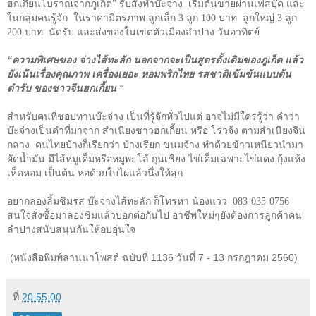
ฮกเกี้ยนโบราณจากภูเก็ต” รับสั่งทำบ๊ะจ่าง เริ่มต้นขายผ่านเฟสบุ๊ค และ
ในกลุ่มคนรู้จัก ในราคามิตรภาพ ลูกเล็ก
3
ลูก
100
บาท ลูกใหญ่
3
ลูก
200
บาท นัดรับ และส่งของในเขตตัวเมืองลำปาง วันอาทิตย์
“ความพิเศษของ จ่างไส้ทะลัก นอกจากจะเป็นสูตรดั้งเดิมของภูเก็ต แล้ว
ยังเน้นเรื่องคุณภาพ เครื่องเยอะ หอมพริกไทย รสชาติเข้มข้นแบบต้น
ตำรับ ของชาวจีนฮกเกี้ยน “
สำหรับคนที่ชอบทานบ๊ะจ่าง เป็นที่รู้จักทั่วไปแต่ อาจไม่มีใครรู้ว่า คำว่า
บ๊ะจ่างเป็นคำที่มาจาก สำเนียงชาวฮกเกี้ยน หรือ โร่วจ้ง ตามสำเนียงจีน
กลาง คนไทยบ้างก็เรียกว่า บ้างเรียก ขนมจ้าง ทำด้วยข้าวเหนียวนำมา
ผัดน้ำมัน มีไส้หมูเค็มหรือหมูพะโล้ กุนเชียง ไข่เค็มเฉพาะไข่แดง กุ้งแห้ง
เห็ดหอม เป็นต้น ห่อด้วยใบไผ่แล้วนึ่งให้สุก
อยากลองลิ้มชิมรส บ๊ะจ่างไส้ทะลัก ก็โทรหา น้องแวว 083-035-0756
สนใจสั่งซื้อมาลองชิมแล้วบอกต่อกันไป อาชีพใหม่ๆยังต้องการลูกค้าคน
ลำปางสนับสนุนกันให้อบอุ่นใจ
(หนังสือพิมพ์ลานนาโพสต์ ฉบับที่ 1136 วันที่ 7 - 13 กรกฎาคม 2560)
ที่
20:55:00