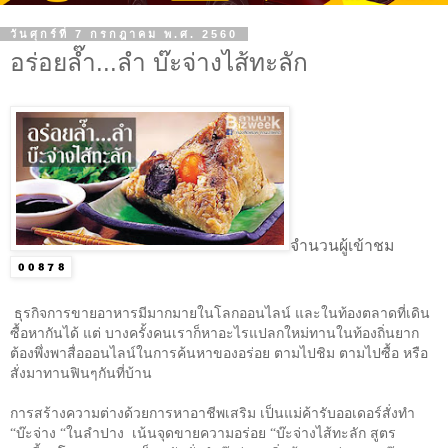
วันศุกร์ที่ 7 กรกฎาคม พ.ศ. 2560
อร่อยล๊ำ...ลำ บ๊ะจ่างไส้ทะลัก
จำนวนผู้เข้าชม
ธุรกิจการขายอาหารมีมากมายในโลกออนไลน์ และในท้องตลาดที่เดิน
ซื้อหากันได้ แต่ บางครั้งคนเราก็หาอะไรแปลกใหม่ทานในท้องถิ่นยาก
ต้องพึ่งพาสื่อออนไลน์ในการค้นหาของอร่อย ตามไปชิม ตามไปซื้อ หรือ
สั่งมาทานฟินๆกันที่บ้าน
การสร้างความต่างด้วยการหาอาชีพเสริม เป็นแม่ค้ารับออเดอร์สั่งทำ
“บ๊ะจ่าง “ในลำปาง เน้นจุดขายความอร่อย “บ๊ะจ่างไส้ทะลัก สูตร