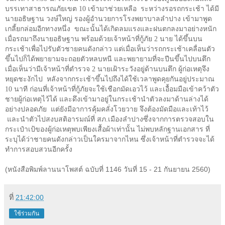
บรรเทาสาธารณภัยเขต
10
เข้ามาช่วยเหลือ ระหว่างรอรถกระเช้า ได้มี
นายอธิษฐาน วงษ์ใหญ่ รองผู้อำนวยการโรงพยาบาลลำปาง เข้ามาพูด
เกลี้ยกล่อมอีกทางหนึ่ง ขณะนั้นได้เกิดลมแรงและฝนตกลงมาอย่างหนัก
เมื่อรถมาถึงนายอธิษฐาน พร้อมด้วยเจ้าหน้าที่กู้ภัย
2
นาย ได้ขึ้นบน
กระเช้าเพื่อไปรับตัวชายคนดังกล่าว แต่เมื่อเห็นว่ารถกระเช้าเคลื่อนตัว
ขึ้นไปก็ได้พยายามจะถอยตัวหลบหนี และพยายามที่จะปีนขึ้นไปบนตึก
เมื่อเห็นว่ามีเจ้าหน้าที่ตำรวจ
2
นายเฝ้าระวังอยู่ด้านบนตึก ผู้ก่อเหตุจึง
หยุดชะงักไป หลังจากกระเช้าขึ้นไปถึงได้ใช้เวลาพูดคุยกันอยู่ประมาณ
10
นาที ก่อนที่เจ้าหน้าที่กู้ภัยจะใช้เชือกมัดเอวไว้ และเอื้อมมือเข้าคว้าตัว
ชายผู้ก่อเหตุไว้ได้ และดึงเข้ามาอยู่ในกระเช้านำตัวลงมาด้านล่างได้
อย่างปลอดภัย แต่ยังมีอาการคุ้มคลั่งโวยวาย จึงต้องมัดมือและเท้าไว้
และนำตัวไปสงบสติอารมณ์ที่ สภ.เมืองลำปางซึ่งจากการตรวจสอบใน
กระเป๋าเป้ของผู้ก่อเหตุพบเพียงเสื้อผ้าเท่านั้น ไม่พบหลักฐานเอกสาร ที่
ระบุได้ว่าชายคนดังกล่าวเป็นใครมาจากไหน ซึ่งเจ้าหน้าที่ตำรวจจะได้
ทำการสอบสวนอีกครั้ง
(หนังสือพิมพ์ลานนาโพสต์ ฉบับที่ 1146 วันที่ 15 - 21 กันยายน 2560)
ที่
21:42:00
ใช้ร่วมกัน