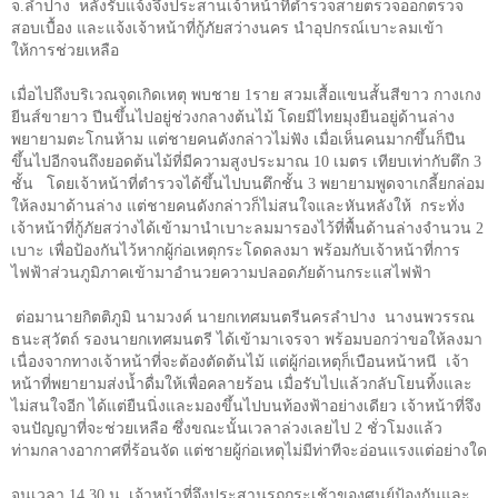
จ.ลำปาง หลังรับแจ้งจึงประสานเจ้าหน้าที่ตำรวจสายตรวจออกตรวจ
สอบเบื้อง และแจ้งเจ้าหน้าที่กู้ภัยสว่างนคร นำอุปกรณ์เบาะลมเข้า
ให้การช่วยเหลือ
เมื่อไปถึงบริเวณจุดเกิดเหตุ พบชาย
1
ราย สวมเสื้อแขนสั้นสีขาว กางเกง
ยีนส์ขายาว ปีนขึ้นไปอยู่ช่วงกลางต้นไม้ โดยมีไทยมุงยืนอยู่ด้านล่าง
พยายามตะโกนห้าม แต่ชายคนดังกล่าวไม่ฟัง เมื่อเห็นคนมากขึ้นก็ปีน
ขึ้นไปอีกจนถึงยอดต้นไม้ที่มีความสูงประมาณ
10
เมตร เทียบเท่ากับตึก
3
ชั้น โดยเจ้าหน้าที่ตำรวจได้ขึ้นไปบนตึกชั้น
3
พยายามพูดจาเกลี้ยกล่อม
ให้ลงมาด้านล่าง แต่ชายคนดังกล่าวก็ไม่สนใจและหันหลังให้ กระทั่ง
เจ้าหน้าที่กู้ภัยสว่างได้เข้ามานำเบาะลมมารองไว้ที่พื้นด้านล่างจำนวน
2
เบาะ เพื่อป้องกันไว้หากผู้ก่อเหตุกระโดดลงมา พร้อมกับเจ้าหน้าที่การ
ไฟฟ้าส่วนภูมิภาคเข้ามาอำนวยความปลอดภัยด้านกระแสไฟฟ้า
ต่อมานายกิตติภูมิ นามวงค์ นายกเทศมนตรีนครลำปาง นางนพวรรณ
ธนะสุวัตถ์ รองนายกเทศมนตรี ได้เข้ามาเจรจา พร้อมบอกว่าขอให้ลงมา
เนื่องจากทางเจ้าหน้าที่จะต้องตัดต้นไม้ แต่ผู้ก่อเหตุก็เบือนหน้าหนี เจ้า
หน้าที่พยายามส่งน้ำดื่มให้เพื่อคลายร้อน เมื่อรับไปแล้วกลับโยนทิ้งและ
ไม่สนใจอีก ได้แต่ยืนนิ่งและมองขึ้นไปบนท้องฟ้าอย่างเดียว เจ้าหน้าที่จึง
จนปัญญาที่จะช่วยเหลือ ซึ่งขณะนั้นเวลาล่วงเลยไป
2
ชั่วโมงแล้ว
ท่ามกลางอากาศที่ร้อนจัด แต่ชายผู้ก่อเหตุไม่มีท่าทีจะอ่อนแรงแต่อย่างใด
จนเวลา
14.30
น. เจ้าหน้าที่จึงประสานรถกระเช้าของศูนย์ป้องกันและ