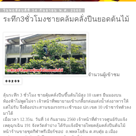
วันพฤหัสบดีที่ 14 กันยายน พ.ศ. 2560
ระทึก3ชั่วโมงชายคล้มคลั่งปีนยอดต้นไม้
จำนวนผู้เข้าชม
ลุ้นระทึก
3
ชั่วโมง ชายคุ้มคลั่งปืนขึ้นต้นไม้สูง
10
เมตร ยืนมองบน
ท้องฟ้าไม่พูดไม่จา เจ้าหน้าที่พยายามเข้าเกลี้ยกล่อมส่งน้ำส่งอาหารให้
แต่ไม่รับ จึงต้องประสานของรถกระเช้าของ ปภ.เขต
10
เข้าชาร์ทตัวลง
มาได้
เมื่อเวลา
12.35
น. วันที่
14
กันยายน
2560
เจ้าหน้าที่ตำรวจศูนย์รับแจ้ง
เหตุฉุกเฉิน
191
จังหวัดลำปาง ได้รับแจ้งมีชายไทยคลุ้มคลั่งปีนต้นไม้
หน้าร้านขายชุดกีฬาพรีเมียร์ชอป ถ.พหลโยธิน ต.สบตุ๋ย อ.เมือง