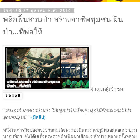
วันศุกร์ที่ 27 ตุลาคม พ.ศ. 2560
พลิกฟื้นสวนป่า สร้างอาชีพชุมชน ผืน
ป่า...ที่พ่อให้
จำนวนผู้เข้าชม
“พระองค์บอกชาวบ้านว่า ให้ปลูกป่าไปเรื่อยๆ ปลูกไม้สักทดแทนให้ป่า
อุดมสมบูรณ์”
(มีคลิป)
หนึ่งในภารกิจของพระบาทสมเด็จพระปรมินทรมหาภูมิพลอดุลยเดช บรม
นาถบพิตร
ซึ่งได้เสด็จพระราชดำเนินมาเยือน จ.ลำปาง หลายครั้งหลาย