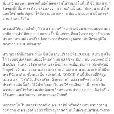
ตั้งแต่ปี ๒๕๑๑ นอกจากนั้นยังได้ส่งเสริมให้ราษฎรในพื้นที่ ซึ่งเดิมเข้ามา
จับจองพื้นที่ป่าและทำไร่เลื่อนลอย
มารวมกันเป็นสมาชิกหมู่บ้านป่าไม้
และให้ช่วยกันปลูกป่าให้มีความหลากหลาย พัฒนาต่อยอดมาเป็นการทำ
สวนป่าแบบยั่งยืน
พระองค์ให้ความสำคัญกับ อ.อ.ป.ค่อนข้างมาก เสด็จมามาทอดพระเนตร
สาธิตการทำไม้กับอ.อ.ป.หลายครั้ง ตั้งแต่ก่อนที่จะเริ่มการปลูกสร้างสวน
ป่า และทรงเสด็จมาเยี่ยมติดตามการทำงานอยู่ตลอด เป็นที่ภาคภูมิใจ
ของชาว อ.อ.ป. อย่างมาก
ประวุฒิ เล่าถึงรถพระที่นั่ง ซึ่งเป็นรถยนต์เก๋ง ยี่ห้อ
DODGE
สี่ประตู สีไข่
ไก่ ระบบขับเคลื่อนแบบออโตเมติก หมายเลขทะเบียน
ลป-๐๔๙๗๔ เมื่อ
ปี ๒๕๒๑
ในหลวงรัชกาลที่๙ ได้เสด็จมาตรวจเยี่ยมชมการแสดงที่ศูนย์
ฝึกลูกช้างบ้านปางหละ อ.งาว และสวนป่าแม่เมาะ อ.แม่เมาะ แต่ไม่มีรถ
พระที่นั่งมาด้วย ซึ่งขณะนั้น รถยนต์เก๋ง
DODGE
คันนี้เป็นรถที่ดีที่สุด
ของ อ.อ.ป.
จึงได้จัดเป็นรถรับเสด็จพระองค์
หลังจากที่พระองค์ได้
ประทับรถคันนี้แล้วก็ได้นำเก็บและไม่เคยใช้งานอีกเลย เนื่องจากเป็น
ความภาคภูมิใจที่พระองค์เสด็จมาเยี่ยมชมสวนป่าของ อ.อ.ป. ถือว่าเป็น
สิริมงคล และเป็นการแสดงความจงรักภักดี
นอกจากนั้น ในหลวงรัชกาลที่๙
พระราชินี พร้อมด้วยพระบรมวงศานุ
วงศ์ รวม ๕ พระองค์ ยังได้เสด็จพระราชดำเนินไปพักผ่อนอิริยาบถที่สวน