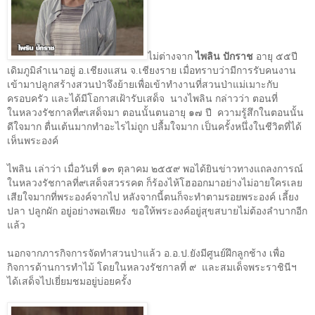
ไม่ต่างจาก
ไพลิน ปักราช
อายุ ๕๕ปี
เดิมภูมิลำเนาอยู่ อ.เชียงแสน จ.เชียงราย เมื่อทราบว่ามีการรับคนงาน
เข้ามาปลูกสร้างสวนป่าจึงย้ายเพื่อเข้าทำงานที่สวนป่าแม่เมาะกับ
ครอบครัว และได้มีโอกาสเฝ้ารับเสด็จ
นางไพลิน กล่าวว่า ตอนที่
ในหลวงรัชกาลที่๙เสด็จมา ตอนนั้นตนอายุ ๑๗ ปี
ความรู้สึกในตอนนั้น
ดีใจมาก ตื่นเต้นมากทำอะไรไม่ถูก ปลื้มใจมาก เป็นครั้งหนึ่งในชีวิตที่ได้
เห็นพระองค์
ไพลิน เล่าว่า เมื่อวันที่ ๑๓ ตุลาคม ๒๕๕๙ พอได้ยินข่าวทางแถลงการณ์
ในหลวงรัชกาลที่๙เสด็จสวรรคต ก็ร้องไห้โฮออกมาอย่างไม่อายใครเลย
เสียใจมากที่พระองค์จากไป หลังจากนี้ตนก็จะทำตามรอยพระองค์ เลี้ยง
ปลา ปลูกผัก อยู่อย่างพอเพียง
ขอให้พระองค์อยู่สุขสบายไม่ต้องลำบากอีก
แล้ว
นอกจากภารกิจการจัดทำสวนป่าแล้ว อ.อ.ป.ยังมีศูนย์ฝึกลูกช้าง เพื่อ
กิจการด้านการทำไม้ โดยในหลวงรัชกาลที่ ๙
และสมเด็จพระราชินีฯ
ได้เสด็จไปเยี่ยมชมอยู่บ่อยครั้ง