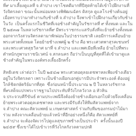
ที่๙ มาเลี้ยงดูแลที่ จ.ลำปาง เขาโชคดีมากที่ปีสุดท้ายได้เข้าไปฝึกงานที่
วังจิตรลดา ขณะนั้นหม่อมหลวงพิพัฒนฉัตร ดิสกุล ดูแลโรงช้างต้นอยู่
เมื่อทราบว่ามาทำงานกับช้างที่ จ.ลำปาง จึงพาเข้าไปฝึกงานเกี่ยวกับช้าง
ในวัง
เป็นครั้งแรกในชีวิตที่เจอช้างสำคัญในรัชกาลที่ ๙ ทั้งหมด และใน
ปี ๒๕๓๗ ในหลวงรัชกาลที่๙ มีพระราชกระแสรับสั่งที่จะย้ายช้างทั้งหมด
ออกจากวังสวนจิตรลดามาพักผ่อนในป่าธรรมชาติ เลยมีการเคลื่อนย้าย
พระเศวตทั้งหมด โดยย้ายช้างเพศผู้ ๒ ช้าง คือ พระเศวตพาสุรคเชนทร์
และพระเศวตสุธวิลาศ มาที่ จ.ลำปาง และเพศเมียที่เหลือ ย้ายไปที่พระ
ตำหนักภูพานราชนิเวศน์ จ.สกลนคร ถือว่าเป็นบุญที่สุดที่ได้เข้ามาดูแล
ช้างสำคัญในพระองค์ทรงเลี้ยงอีกครั้ง
สิทธิเดช เล่าต่อว่า ในปี ๒๕๔๗ พระเศวตอดุลยเดชพาหลเพียงช้างเดียว
อยู่ในวังจิตรลดา เพราะเป็นช้างเผือกเอกคู่บารมีประจำพระองค์ ต้องอยู่
ใกล้ชิดกษัตริย์มากที่สุด
ซึ่งก่อนหน้านี้ประมาณ ๒ ปี ในหลวงรัชกาล
ที่๙เสด็จแปรพระราชฐานไปประทับที่วังไกลวังวล อ.หัวหิน
จ.ประจวบคีรีขันธ์ ตามประเพณีจึงต้องย้ายช้างเผือกเอกไปด้วยจึงเคลื่อน
ย้ายพระเศวตอดุลเดชพาหล และทรงมีรับสั่งให้ทีมสัตวแพทย์จาก
จ.ลำปาง คณะสัตวแพทย์ ม.เกษตรศาสตร์ ร่วมกับทีมของกรมป่าไม้มา
ร่วม หลังจากเคลื่อนย้ายแล้วหน้าที่อีกอย่างหนึ่งก็คือ สัตวแพทย์ที่
จ.ลำปาง จะต้องจัดเวรไปดูแลสุขภาพช้างเป็นประจำ
ครั้งนั้นเองปี
๒๔๕๙ ซึ่งเขาได้ไปเข้าเวรที่วังไกลกังวลตามปกติ