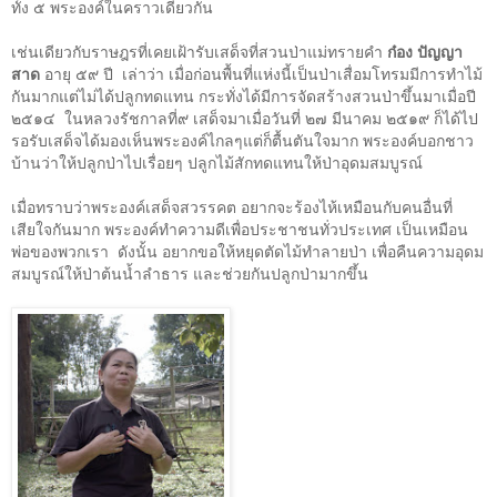
ทั้ง ๕ พระองค์ในคราวเดียวกัน
เช่นเดียวกับราษฎรที่เคยเฝ้ารับเสด็จที่สวนป่าแม่ทรายคำ
ก๋อง ปัญญา
สาด
อายุ ๕๙ ปี
เล่าว่า เมื่อก่อนพื้นที่แห่งนี้เป็นป่าเสื่อมโทรมมีการทำไม้
กันมากแต่ไม่ได้ปลูกทดแทน กระทั่งได้มีการจัดสร้างสวนป่าขึ้นมาเมื่อปี
๒๕๑๔
ในหลวงรัชกาลที่๙ เสด็จมาเมื่อวันที่ ๒๗ มีนาคม ๒๕๑๙ ก็ได้ไป
รอรับเสด็จได้มองเห็นพระองค์ไกลๆแต่ก็ตื้นตันใจมาก พระองค์บอกชาว
บ้านว่าให้ปลูกป่าไปเรื่อยๆ ปลูกไม้สักทดแทนให้ป่าอุดมสมบูรณ์
เมื่อทราบว่าพระองค์เสด็จสวรรคต อยากจะร้องไห้เหมือนกับคนอื่นที่
เสียใจกันมาก พระองค์ทำความดีเพื่อประชาชนทั่วประเทศ เป็นเหมือน
พ่อของพวกเรา
ดังนั้น อยากขอให้หยุดตัดไม้ทำลายป่า เพื่อคืนความอุดม
สมบูรณ์ให้ป่าต้นน้ำลำธาร และช่วยกันปลูกป่ามากขึ้น