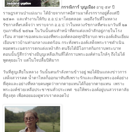
กรรณิการ์ บุญเมือง
อายุ ๕๙ ปี
ราษฎรสวนป่าแม่เมาะ ได้ย้ายจากภาคอีสานมาตั้งรกรากอยู่ตั้งแต่ปี
๒๕๑๓
และทำงานให้กับ อ.อ.ป.มาโดยตลอด
เผยถึงวันที่ในหลวง
รัชกาลที่๙เสด็จว่า ทราบจาก อ.อ.ป.
ว่าในหลวงรัชกาลที่๙จะมาวันที่ ๒๑
กุมภาพันธ์ ๒๕๒๑
ในวันนั้นตนทำหน้าที่ตกแต่งเหง้าสักอยู่ภายในโรง
เรือน สายตาของตนจะมองที่พระองค์ตลอดทุกอิริยาบถ พระองค์เดินเยี่ยม
เยือนชาวบ้านท่ามกลางแดดร้อน กระทั่งพระองค์เสด็จพระราชดำเนิน
ทอดพระเนตรการตกแต่งเหง้าสัก ตนจึงได้มีโอกาสก้มกราบพระบาท
ตอนนั้นรู้สึกว่าช่างมีบุญเหลือเกินที่ได้กราบพระองค์ท่านใกล้ๆ ถึงไม่ได้
พูดคุยอะไร แต่ในใจปลื้มปิติมาก
วันที่สูญเสียในหลวง วันนั้นตนกำลังทานข้าวอยู่ พอได้ยินแถลงข่าวการ
เสด็จสวรรคต น้ำตาไหลก็ออกมาทันทีเพราะรักและเทิดทูนพระองค์อย่าง
ที่สุดและอย่างที่หลายคนพูดว่าหากตายแทนได้ก็อยากตายแทน
เพราะ
พระองค์ช่วยเหลือประชาชนทั่วประเทศ
ขอให้พระองค์อยู่บนสวรรคาลัย
ที่สูงสุด เพื่อคอยมองดูพวกเราตลอดไป