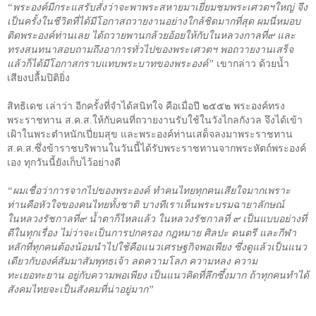
“พระองค์มีกระแสรับสั่งว่าจะพาพระสหายมาเยี่ยมชมพระเศวตฯใหญ่ จึง
เป็นครั้งในชีวิตที่ได้มีโอกาสถวายงานอย่างใกล้ชิดมากที่สุด ผมนี่หมอบ
ติดพระองค์ท่านเลย ได้ถวายพานกล้วยอ้อยให้กับในหลวงกาลที่๙ และ
ทรงสนทนาสอบถามถึงอาการทั่วไปของพระเศวตฯ พอถวายงานเสร็จ
แล้วก็ได้มีโอกาสกราบแทบพระบาทของพระองค์”
เขากล่าว ด้วยน้ำ
เสียงปลื้มปิติยิ่ง
สิทธิเดช เล่าว่า อีกครั้งที่จำได้สนิทใจ คือเมื่อปี ๒๕๕๒ พระองค์ทรง
พระราชทาน ส.ค.ส.ให้กับคนที่ถวายงานรับใช้ในวังไกลกังวล จึงได้เข้า
เฝ้าในพระตำหนักเปี่ยมสุข และพระองค์ท่านเสด็จลงมาพระราชทาน
ส.ค.ส.ซึ่งข้าราชบริพานในวันนี้ได้รับพระราชทานจากพระหัตถ์พระองค์
เอง ทุกวันนี้ยังเก็บไว้อย่างดี
“ผมเชื่อว่าการจากไปของพระองค์ ทำคนไทยทุกคนเสียใจมากเพราะ
ท่านคือหัวใจของคนไทยทั้งชาติ บางทีเราเห็นพระบรมฉายาลักษณ์
ในหลวงรัชกาลที่๙ น้ำตาก็ไหลแล้ว ในหลวงรัชกาลที่ ๙ เป็นแบบอย่างที่
ดีในทุกเรื่อง ไม่ว่าจะเป็นการปกครอง กฎหมาย ศิลปะ ดนตรี และกีฬา
หลักที่ทุกคนต้องน้อมนำไปใช้คือแนวเศรษฐกิจพอเพียง ซึ่งดูแล้วเป็นแนว
เดียวกับองค์สัมมาสัมพุทธเจ้า ลดความโลภ ความหลง ความ
ทะเยอทะยาน อยู่กับความพอเพียง เป็นแนวคิดที่ลึกซึ้งมาก ถ้าทุกคนทำได้
สังคมไทยจะเป็นสังคมที่น่าอยู่มาก”