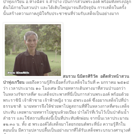
ป่าทุ่งเกวียน อ.ห้างฉัตร จ.ลำปาง เป็นการส่วนพระองค์ พร้อมทั้งทรงปลูก
ต้นไม้ภายในสวนป่า และได้เติบใหญ่มาจนถึงปัจจุบัน การเสด็จในครั้ง
นั้นสร้างความภาคภูมิใจกับประชาชนที่ร่วมรับเสด็จเป็นอย่างมาก
สมรวม นิมิตรศิริวัต
อดีตหัวหน้าสวน
ป่าทุ่งเกวียน
เผยถึงความรู้สึกเมื่อครั้งรับเสด็จในวันที่ ๓ มกราคม ๒๕๑๔
ว่า เวลาประมาณ ๑๐ โมงเศษ มีนายทหารเดินทางมาที่สวนป่าบอกว่า
นการส่วนพระองค์ พร้อมด้วย
ในหลวงรัชกาลที่๙ จะเสด็จประพาสที่นี่เป
พระราชินี เจ้าฟ้าชาย เจ้าฟ้าหญิง รวม ๕พระองค์ ซึ่ง
อยากเสด็จไปที่ป่า
ธรรมชาติ
นายทหารจึงให้ช่วยพาไปดูสถานที่ที่ในหลวงกาลที่๙จะเสด็จ
ประทับ เลยพานายทหารไปดูขุนห้วยเปียง ป่าไผ่ไร่ที่เว้นไว้เป็นป่าต้นน้ำ
ลำธาร และใช้สถานที่แห่งนี้เป็นที่ประทับพักผ่อน จากนั้นเวลาประมาณ
๑๒.๓๐ น. ทั้ง ๕ พระองค์ได้เสด็จมาโดยรถยนต์พระที่นั่ง ความรู้สึกใน
ตอนนั้น มีความปลาบปลื้มเป็นอย่างมากที่ได้รับเสด็จพระบรมวงศานุวงศ์