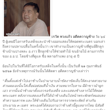
เรวัต พวงแก้ว อดีตควาญช้าง
วัย ๖๔
ปี ผู้เคยมีโอกาสรับเสด็จและนำช้างออกแสดงให้ทอดพระเนตร บอก
เล่า
ถึงความปลาบปลื้มในครั้งนั้นว่า เขาทำงานเป็นควาญช้างที่ศูนย์ฝึกลูก
ช้างบ้านปางหละ อ.งาว ฝึกลูกช้างให้ช่วยทำไม้ ขนย้ายไม้ ตามภารกิจ
ของ อ.อ.ป. โดยช้างที่ดูแล ชื่อ พลายกำแพง อายุ ๕ ปี
ย้อนไปในวันที่ได้มีโอกาสรับเสด็จในครั้งนั้น เป็นวันที่ ๒๑ กุมภาพันธ์
๒๕๒๑ ยังจำเหตุการณ์วันนั้นได้ติดตา อดีตควาญช้างเล่าว่า
“ตื่นตั้งแต่เช้าไปเอาช้างในป่ามาอาบน้ำขัดงาขัดเล็บให้สะอาดสวยงาม
ส่วนผมเองนั้นใส่เสื้อม่อฮ่อมสีน้ำเงิน สวมหมวกใบลาน มีผ้าขาวม้าผูก
เอว จากนั้นนำช้างมาตั้งแถวรอรับเสด็จ และแสดงช้างลากไม้ให้ทอด
พระเนตร หลังจากแสดงเสร็จก็ได้นำช้างเดินไปหน้าพระพักตร์หมอบลง
ทำความเคารพ และให้ช้างเดินไปรับอาหารจากพระหัตถ์ ห่างกัน
ประมาณ ๓ เมตร
พระองค์ได้สอบถามว่าช้างตัวนี้ดูแลยากไหม นิสัยดี