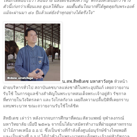
ไหมก็ได้ตอบไปว่า สอนง่าย นิสัยดีเชื่อฟังควาญ
พระองค์ได้บอกว่าช้าง
ตัวนี้เก่งกว่าเพื่อนเลย ดูแลให้ดีนะ
ผมตื้นตันใจมากที่ได้พูดคุยกับพระองค์
แม้จะผ่านมา ๔๐ ปีแล้วแต่ยังจำทุกอย่างได้ตรึงใจ”
น.สพ.สิทธิเดช มหาสาวังกุล
หัวหน้า
ฝ่ายบริหารทั่วไป สถาบันคชบาลแห่งชาติในพระอุปถัมภ์ เคยถวายงาน
รับใช้ ในการดูแลช้างสำคัญในพระบาทสมเด็จพระเจ้าอยู่หัว รัชกาล
ที่๙ภายในวังจิตรลดา และวังไกลกังวล เผยถึงความปลื้มปิติที่เคยกราบ
แทบพระบาท ขณะถวายงานรับใช้ใกล้ชิด
สิทธิเดช เล่าว่า หลังจากจบการศึกษาที่คณะสัตวแพทย์ จุฬาลงกรณ์
มหาวิทยาลัย เมื่อปี ๒๕๓๖ จากนั้นได้มาสมัครทำงานที่ฝ่ายอุตสาหกรรม
ป่าไม้ภาคเหนือ อ.อ.ป. ซึ่งเป็นช่วงที่กำลังตั้งศูนย์อนุรักษ์ช้างไทยพอดี
และเป็นช่วงที่ อ.อ.ป.ได้นำช้างในพระบาทสมเด็จพระเจ้าอยู่หัวรัชกาล