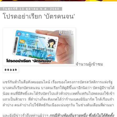
วันศุกร์ที่ 13 ตุลาคม พ.ศ. 2560
โปรดอย่าเรียก 'บัตรคนจน'
จำนวนผู้เข้าชม
แชร์กันทั่วในสื่อสังคมออนไลน์ เรื่องของโครงการบัตรสวัสดิการแห่งรัฐ
บางคนก็เรียกบัตรคนจน บางคนเรียกให้ดูดีขึ้นมาอีกนิดว่า บัตรผู้มีรายได้
น้อย คนที่มีสิทธิ์และได้รับบัตรไปแล้วทั่วประเทศก็แห่กันไปทดลองใช้เข้า
แถวเป็นคิวยาว ที่ลำปางก็จะสังเกตได้ว่าร้านเบตงมินิมาร์ท ใกล้เรือนจำ
ลำปาง คนลำปางไปใช้สิทธ์กันเนืองแน่นทุกวัน ในช่วงต้นเดือนที่ผ่านมา
และยังมีข่าวรั่วถึงหูท่านผู้ว่าฯ
กรณีห้างท้องถิ่นรายหนึ่ง ซึ่งยังไม่ได้ติดตั้ง