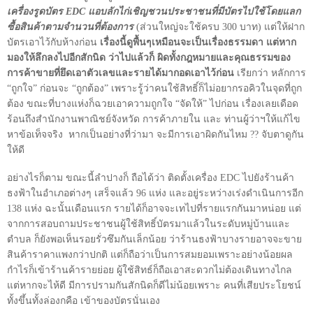
เครื่องรูดบัตร
EDC
แอบลักไก่เชิญชวนประชาชนที่มีบัตรไปใช้โดยแลก
ซื้อสินค้าตามจำนวนที่ต้องการ
(ส่วนใหญ่จะใช้ครบ 300 บาท) แต่ให้ฝาก
บัตรเอาไว้กับห้างก่อน
เรื่องนี้ดูพื้นๆเหมือนจะเป็นเรื่องธรรมดา แต่หาก
มองให้ลึกลงไปอีกสักนิด ว่าไปแล้วก็ ผิดทั้งกฎหมายและคุณธรรมของ
การค้าขายที่ยึดเอาตัวเลขและรายได้มากอดเอาไว้ก่อน
เรียกว่า หลักการ
“ถูกใจ” ก่อนจะ “ถูกต้อง” เพราะรู้ว่าคนใช้สิทธิ์ก็ไม่อยากรอคิวในจุดที่ถูก
ต้อง ขณะที่บางแห่งก็ฉวยเอาความถูกใจ “จัดให้” ไปก่อน เรื่องเลยเดือด
ร้อนถึงสำนักงานพาณิชย์จังหวัด การค้าภายใน และ ท่านผู้ว่าฯให้แก้ไข
หาข้อเท็จจริง หากเป็นอย่างที่ว่ามา จะมีการเอาผิดกันไหม
??
จับตาดูกัน
ให้ดี
อย่างไรก็ตาม ขณะนี้ลำปางก็ ถือได้ว่า ติดตั้งเครื่อง
EDC
ไปยังร้านค้า
ธงฟ้าในอำเภอต่างๆ เสร็จแล้ว 96 แห่ง และอยู่ระหว่างเร่งดำเนินการอีก
138 แห่ง ฉะนั้นเดือนแรก รายได้ก็อาจจะเทไปที่รายแรกกันมาหน่อย แต่
จากการสอบถามประชาชนผู้ใช้สิทธิ์บัตรมาแล้วในระดับหมู่บ้านและ
ตำบล ก็ยังพอเห็นรอยรั่วซึมกันเล็กน้อย ว่าร้านธงฟ้าบางรายอาจจะขาย
สินค้าราคาแพงกว่าปกติ แต่ก็ถือว่าเป็นการสมยอมเพราะอย่างน้อยผล
กำไรก็เข้าร้านค้ารายย่อย ผู้ใช้สิทธ์ก็ถือเอาสะดวกไม่ต้องเดินทางไกล
แต่หากจะไห้ดี มีการปรามกันสักนิดก็ดีไม่น้อยเพราะ คนที่เสียประโยชน์
ทั้งขึ้นทั้งล่องกคือ เข้าของบัตรนั่นเอง