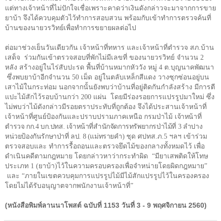
แต่ทางเจ้าหน้าที่ไม่ปักใจเชื่อเพราะคาดว่าเงินดังกล่าวจะมาจากการขาย
ยาบ้า จึงได้ควบคุมตัวไว้ทำการสอบสวน พร้อมกับเข้าทำการตรวจค้นที่
บ้านของนายวรวิทย์เพื่อทำการขยายผลต่อไป
ต่อมาช่วงเย็นวันเดียวกัน เจ้าหน้าที่ทหาร และเจ้าหน้าที่ตำรวจ สภ.บ้าน
เสด็จ ร่วมกันเข้าตรวจสอบที่พักไม่มีเลขที่ ของนายวรวิทย์ จำนวน
2
หลัง สร้างอยู่ในไร่สับปะรด พื้นที่บ้านหมากหัววัง หมู่ 4 ต.บุญนาคพัฒนา
ซึ่งพบยาบ้าอีกจำนวน
50
เม็ด อยู่ในตลับเหล็กสีแดง วางซุกซ่อนอยู่บน
เสาไม้ในกระท่อม นอกจากนั้นยังพบว่าบ้านที่อยู่ติดกันกำลังสร้าง มีการตี
แปะไม้สักไว้รอบบ้านกว่า
200
แผ่น โดยมีร่องรอยการแปรรูปมาใหม่ ซึ่ง
ไม่พบว่าไม้ดังกล่าวมีรอยตราประทับที่ถูกต้อง จึงได้ประสานเจ้าหน้าที่
เจ้าหน้าที่ศูนย์ป้องกันและปราบปรามภาคเหนือ กรมป่าไม้
เจ้าหน้าที่
ตำรวจ กก.
4
บก.ปทส. เจ้าหน้าที่สำนักจัดการทรัพยากรป่าไม้ที่ 3 ลำปาง
หน่วยป้องกันรักษาป่าที่ ลป.
8
(แม่ทรายคำ)
ชุด ศปทส.ภ.
5
ฯลฯ เข้าร่วม
ตรวจสอบและ ทำการรื้อถอนและตรวจยึดไม้ของกลางทั้งหมดไว้ เพื่อ
ดำเนินคดีตามกฎหมาย โดยกล่าวหาว่ากระทำผิด
“
มียาเสพติดให้โทษ
ประเภท
1
(ยาบ้า)ไว้ในความครอบครองเพื่อจำหน่ายโดยผิดกฎหมาย”
และ
“
ภายในเขตควบคุมการแปรรูปไม้มีไม้สักแปรรูปไว้ในครองครอง
โดยไม่ได้รับอนุญาตจากพนักงานเจ้าหน้าที่
”
(หนังสือพิมพ์ลานนาโพสต์ ฉบับที่ 1153 วันที่ 3 - 9 พฤศจิกายน 2560)