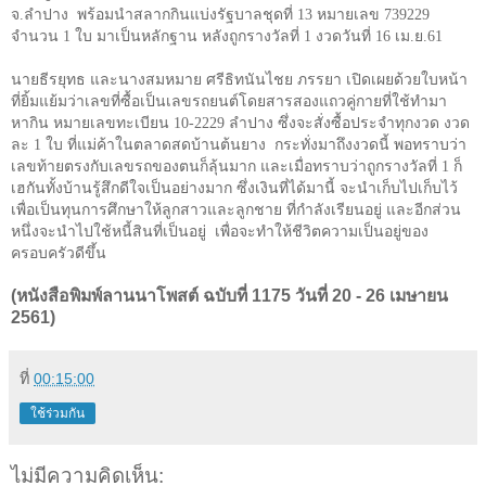
จ.ลำปาง
พร้อมนำสลากกินแบ่งรัฐบาลชุดที่ 13 หมายเลข 739229
จำนวน 1 ใบ มาเป็นหลักฐาน หลังถูกรางวัลที่ 1 งวดวันที่ 16 เม.ย.61
นายธีรยุทธ และนางสมหมาย ศรีธิทนันไชย ภรรยา เปิดเผยด้วยใบหน้า
ที่ยิ้มแย้มว่าเลขที่ซื้อเป็นเลขรถยนต์โดยสารสองแถวคู่กายที่ใช้ทำมา
หากิน หมายเลขทะเบียน 10-2229 ลำปาง ซึ่งจะสั่งซื้อประจำทุกงวด งวด
ละ 1 ใบ ที่แม่ค้าในตลาดสดบ้านต้นยาง
กระทั่งมาถึงงวดนี้ พอทราบว่า
เลขท้ายตรงกับเลขรถของตนก็ลุ้นมาก และเมื่อทราบว่าถูกรางวัลที่ 1 ก็
เฮกันทั้งบ้านรู้สึกดีใจเป็นอย่างมาก ซึ่งเงินที่ได้มานี้ จะนำเก็บไปเก็บไว้
เพื่อเป็นทุนการศึกษาให้ลูกสาวและลูกชาย ที่กำลังเรียนอยู่ และอีกส่วน
หนึ่งจะนำไปใช้หนี้สินที่เป็นอยู่
เพื่อจะทำให้ชีวิตความเป็นอยู่ของ
ครอบครัวดีขึ้น
(หนังสือพิมพ์ลานนาโพสต์ ฉบับที่ 1175 วันที่ 20 - 26 เมษายน
2561)
ที่
00:15:00
ใช้ร่วมกัน
ไม่มีความคิดเห็น: