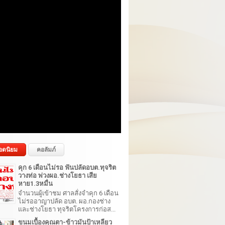
อดนิยม
คอลัมภ์
คุก 6 เดือนไม่รอ ฟันปลัดอบต.ทุจริต
วางท่อ พ่วงผอ.ช่างโยธา เสีย
หาย1.3หมื่น
จำนวนผู้เข้าชม ศาลสั่งจำคุก 6 เดือน
ไม่รออาญาปลัด อบต. ผอ.กองช่าง
และช่างโยธา ทุจริตโครงการก่อส...
ขนมเบื้องคุณตา-ข้าวมันป้าเหลียว