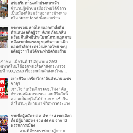
อร่อยริมทาง@ลำปางหนาเจ้า
จำนวนผู้เข้าชม เมืองไทยได้ชื่อว่า
เป็นเมืองที่นิยมร้านอาหารข้างทาง
หรือ Street food ซึ่งหลายร้าน...
กระทรวงมหาดไทยออกคำสั่งคืน
ตำแหน่ง อดีตผู้ว่าฯ ดิเรก ก้อนกลีบ
พร้อมคืนสิทธิ์ประโยชน์ตามกฎหมาย
หลังศาลปกครองสูงสุดพิพากษาเพิก
ถอนคำสั่งกระทรวงมหาดไทย ระบุ
อดีตผู้ว่าฯ ไม่ได้กระทำผิดวินัยร้าย
เข้าชม เมื่อวันที่ 17 มิถุนายน 2563
มหาดไทยได้ออกหนังสือคำสั่งกระทรวง
ี่ 1500/2563 เรื่องยกเลิกคำสั่งลงโทษ ...
เจาะชีวิต 'เกรียงไกร' ต้นตำนานเพชร
ซาอุฯ
เจาะใจ “ เกรียงไกร เตชะโม่ง ” ต้น
ตำนานคดีเพชรมรณะ เผยชีวิตวันนี้
ความเป็นอยู่ไม่ได้ร่ำรวย หาเช้ากิน
ค่ำไปวันๆ ที่ผ่านมา ชีวิตหวาดระแวง
รายชื่อผู้สมัคร ส.ส.ลำปาง 4 เขตเลือก
ตั้ง มีผู้มาสมัคร รวม 46 คน จาก 13
พรรคการเมือง
ตามที่มีพระราชกฤษฎีกายุบ