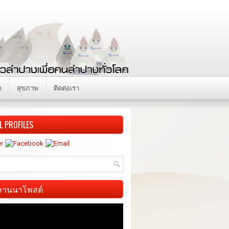
า
สุขภาพ
ติดต่อเรา
L PROFILES
ี ลานนาโพสต์