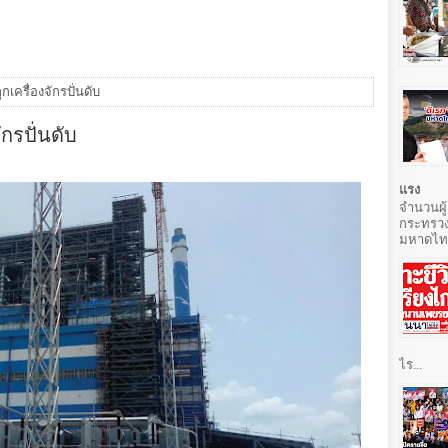
กเครื่องจักรปั่นดับ
กรปั่นดับ
แรง
จำนวนผู้
กระทรวง
มหาดไทยท
ไร...