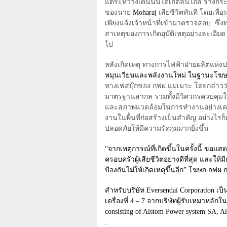
แต่ระหว่างเดินนั้นได้เกิดลื่นไถล ร่างกร
ของนาย
Moharaj
เสียชีวิตทันที โดยเพื
เพียงแจ้งเจ้าหน้าที่เข้ามาตรวจสอบ
ซึ่
สาเหตุของการเกิดอุบัติเหตุอย่างละเอีย
ไป
หลังเกิดเหตุ ทางการไฟฟ้าฝ่ายผลิตแห่
หมุนเวียนและพลังงานใหม่
ในฐานะโฆ
ทางเฟสบุ๊กของ กฟผ.แม่เมาะ โดยกล่าว
มาตรฐานสากล รวมทั้งมีวิศวกรควบคุมใ
และสภาพแวดล้อมในการทํางานอย่างเคร่ง
งานในพื้นที่ก่อสร้างเป็นสำคัญ อย่างไร
ปลอดภัยให้มีความรัดกุมมากยิ่งขึ้น
“
จากเหตุการณ์ที่เกิดขึ้นในครั้งนี้ ขอแสด
ครอบครัวผู้เสียชีวิตอย่างดีที่สุด และใ
ป้องกันไม่ให้เกิดเหตุขึ้นอีก
”
โฆษก กฟผ.ก
สำหรับบริษัท
Eversendai Corporation
เป็
เครื่องที่
4 – 7
จากบริษัทผู้รับเหมาหลักใ
consisting of Alstom Power system SA, A
.