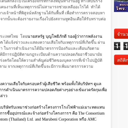
ะเด็นตกลงไปในเครื่องจักรที่กำลังหมุนทำงานอยู่ ทำให้ปั่นร่าง
่อนคนงานที่เห็นเหตุการณ์ไม่สามารถช่วยเหลืออะไรได้
ทำได้
งทางเจ้าหน้าที่พิสูจน์หลักฐานได้กันพื้นที่ เพื่อทำการตรวจสอบหา
ด จากนั้นจะต้องรายงานเรื่องไปยังสถานทูตอินเดียให้รับทราบต่อ
จำนว
งประเทศไทย
โดย
นายสหรัฐ บุญโพธิภักดี รองผู้ว่าการพลังงาน
ษก
ได้แจ้งข่าวและแสดงความเสียใจกับเหตุการณ์ที่เกิดขึ้น ผ่าน
1
ว่า ในการดำเนินงานได้มีมาตรการป้องกันและเตือนภัยตาม
ห้มีการปฏิบัติตามกฎระเบียบด้านความปลอดภัยอาชีวอนามัย
สถิติ
ครัดโดยให้ความสำคัญต่อชีวิตของบุคลากรที่เข้าไปปฏิบัติ
ก็ตาม จากเหตุการณ์ที่เกิดขึ้นจะมีการเพิ่มมาตรการความ
งความเสียใจกับครอบครัวผู้เสียชีวิต พร้อมทั้งให้บริษัทฯ ดูแล
ห้มีการดำเนินมาตรการความปลอดภัยต่างๆอย่างเข้มงวดรัดกุมเพื่อ
ล่าว
นบริษัทรับเหมาช่วงก่อสร้างโครงการโรงไฟฟ้าแม่เมาะทดแทน
นการซื้ออุปกรณ์และจ้างก่อสร้างโครงการฯ คือ
The Consortium
lstom (Thailand) Ltd. and Marubeni Corporation
หรือ
AMC