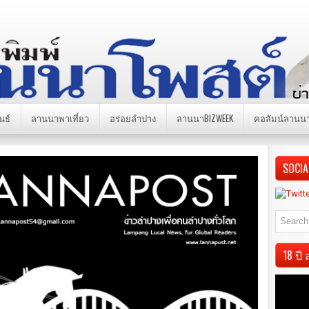
นธ์
ลานนาพาเที่ยว
อร่อยลำปาง
ลานนาBIZWEEK
คอลัมน์ลานน
SOCIA
18 ป