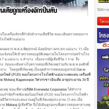
ให้มีการ
โครง
ไปในเครื่องจักรที่กำลังทำงานเสียชีวิต ขณะเดินตรวจสอบการ
รงไฟฟ้าแม่เมาะ
เปิดเผยจาก พ.ต.อ.พิศุปกรณ์ น้อยปักษา ผกก.สภ.แม่เมาะ ว่า เมื่อ
รับแจ้งขอให้เข้าตรวจสอบอุบัติเหตุภายในโครงการก่อสร้างโรง
4-7
อ.แม่เมาะ จ.ลำปาง
เนื่องจากมีผู้เสียชีวิต
1
ราย
จึง
าง
ก่อนจะเดินทางไปตรวจสอบที่เกิดเหตุร่วมกับ พ.ต.ท.ยงศักดิ์
เมาะ
โดยจุดที่เกิดเหตุ เป็นจุดทำการทดสอบอุปกรณ์
Gas to
อกไซด์ (
FGD)
ของโครงการโรงไฟฟ้าแม่เมาะทดแทน เครื่องที่
าย
Moharaj Kagamoopan
วิศวกรชาวอินเดีย อายุประมาณ
34
ปี
ิดเหตุ ขณะที่ทาง
บริษัท
Eversendai Corporation
ได้ทำการ
บบกำจัดก๊าซซัลเฟอร์ออกไซด์ (
FGD)
ของโครงการโรงไฟฟ้า
ยมีวิศวกรและคนงานอยู่ในที่เกิดเหตุประมาณ
15
คน เมื่อ
นาย
Moharaj
ผู้เสียชีวิต จึงได้เดินดูรอบๆเพื่อตรวจสอบหาสาเหตุ