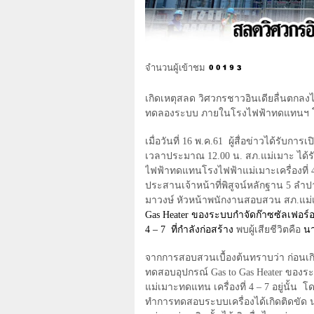
จำนวนผู้เข้าชม
เกิดเหตุสลด วิศวกรชาวอินเดียลื่นตกลง
ทดลองระบบ ภายในโรงไฟฟ้าทดแทนฯ โ
เมื่อวันที่
16
พ.ค.
61
ผู้สื่อข่าวได้รับการ
เวลาประมาณ
12.00
น. สภ.แม่เมาะ ได้
ไฟฟ้าทดแทนโรงไฟฟ้าแม่เมาะเครื่องที่
ประสานเจ้าหน้าที่พิสูจน์หลักฐาน
5
ลำป
มาวงษ์ หัวหน้าพนักงานสอบสวน สภ.แม่
Gas Heater
ของระบบกำจัดก๊าซซัลเฟอร์อ
4 – 7
ที่กำลังก่อสร้าง
พบผู้เสียชีวิตคือ
น
จากการสอบสวนเบื้องต้นทราบว่า ก่อนเก
ทดสอบอุปกรณ์
Gas to Gas Heater
ของระ
แม่เมาะทดแทน เครื่องที่ 4
–
7 อยู่นั้น
โด
ทำการทดสอบระบบเครื่องได้เกิดติดขัด 