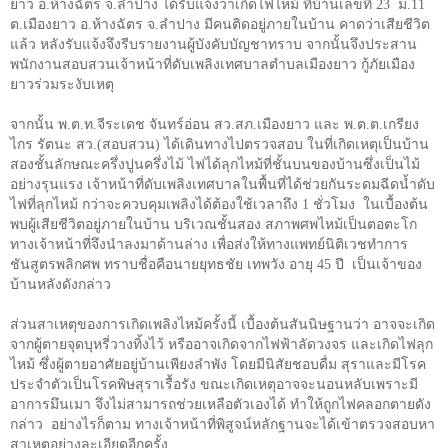
ยาว อ.ห้างฉัตร จ.ลำปาง ได้รับแจ้งว่าเกิดไฟไหม้ ที่บ้านเลขที่ 23
ม.11
ต.เมืองยาว อ.ห้างฉัตร จ.ลำปาง มีคนติดอยู่ภายในบ้าน คาดว่าเสียชีวิต
แล้ว หลังรับแจ้งจึงรีบรายงานผู้บังคับบัญชาทราบ จากนั้นจึงประสาน
พนักงานสอบสวนเจ้าหน้าที่ดับเพลิงเทศบาลตำบลเมืองยาว กู้ภัยเมือง
ยาวร่วมระงับเหตุ
จากนั้น พ.ต.ท.จีระเดช จันทร์อ่อน สว.สภ.เมืองยาว และ พ.ต.ต.เกรียง
ไกร รัตนะ สว.(สอบสวน) ได้เดินทางไปตรวจสอบ ในที่เกิดเหตุเป็นบ้าน
สองชั้นลักษณะครึ่งปูนครึ่งไม้ ไฟได้ลุกไหม้ที่ชั้นบนของบ้านซึ่งเป็นไม้
อย่างรุนแรง เจ้าหน้าที่ดับเพลิงเทศบาลในพื้นที่ได้ช่วยกันระดมฉีดน้ำดับ
ไฟที่ลุกไหม้ กว่าจะควบคุมเพลิงได้ต้องใช้เวลาถึง
1
ชั่วโมง
ในเบื้องต้น
พบผู้เสียชีวิตอยู่ภายในบ้าน บริเวณชั้นสอง สภาพศพไหม้เป็นตอตะโก
ทางเจ้าหน้าที่จึงนำลงมาด้านล่าง เพื่อส่งให้ทางแพทย์นิติเวชทำการ
ชันสูตรพลิกศพ ทราบชื่อคือนายยุทธชัย เทพวัง อายุ
45
ปี
เป็นเจ้าของ
บ้านหลังดังกล่าว
ส่วนสาเหตุของการเกิดเพลิงไหม้ครั้งนี้ เบื้องต้นสันนิษฐานว่า อาจจะเกิด
จากผู้ตายจุดบุหรี่วางทิ้งไว้ หรืออาจเกิดจากไฟฟ้าลัดวงจร และเกิดไฟลุก
ไหม้ ซึ่งผู้ตายอาศัยอยู่บ้านเพียงลำพัง โดยมีนิสัยชอบดื่ม สุราและมีโรค
ประจำตัวเป็นโรคพิษสุราเรื้อรัง ขณะเกิดเหตุอาจจะนอนหลับเพราะมี
อาการมึนเมา จึงไม่สามารถช่วยเหลือตัวเองได้ ทำให้ถูกไฟคลอกตายดัง
กล่าว
อย่างไรก็ตาม ทางเจ้าหน้าที่พิสูจน์หลักฐานจะได้เข้าตรวจสอบหา
สาเหตุอย่างละเอียดอีกครั้ง