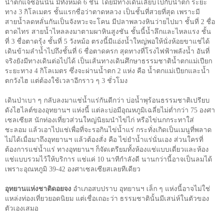
น้ำตกแจ้ซ้อนนั้น มีทั้งหมด
6
ชั้น โดยมีทางเดินเลียบไปกับน้ำตก ระยะ
ทาง
3
กิโลเมตร ชั้นแรกชื่อว่าตาดหลวง เป็นชั้นที่สวยที่สุด เพราะมี
สายน้ำลดหลั่นกันเป็นจังหวะจะโคน มีปลาพลวงหินว่ายไปมา ชั้นที่
2
ชื่อ
ตาดไทร สายน้ำไหลลงมาตามผาหินสูงชัน ชั้นนี้น้ำลึกและไหลแรง ชั้น
ที่
3
ชื่อตาดรุ้ง ชั้นที่
5
วังหม้อ ตรงนี้มีแอ่งน้ำใหญ่พอให้นั่งห้อยขาแช่ได้
เดินข้ามลำน้ำไปถึงชั้นที่
6
ชื่อตาดครก สุดทางที่โรงไฟฟ้าพลังน้ำ อันที่
จริงยังมีทางเดินต่อไปได้ เป็นเส้นทางเดินศึกษาธรรมชาติน้ำตกแม่เปียก
ระยะทาง
4
กิโลเมตร ซึ่งจะผ่านน้ำตก
2
แห่ง คือ น้ำตกแม่เปียกและน้ำ
ตกวังไฮ แต่ต้องใช้เวลาอีกราว ๆ
3
ชั่วโมง
เดินป่าเบา ๆ กลับลงมาแช่น้ำแร่กันดีกว่า บ่อน้ำพุร้อนธรรมชาติเปรียบ
ดังไฮไลต์ของอุทยานฯ แห่งนี้ แต่ละบ่อมีอุณหภูมิเฉลี่ยไม่ต่ำกว่า
75
องศา
เซลเซียส นักท่องเที่ยวส่วนใหญ่นิยมนำไข่ไก่ หรือไข่นกกระทาใส่
ชะลอม แล้วเอาไปแช่เพื่อที่จะรอกินไข่น้ำแร่ กระทั่งเกิดเป็นเมนูที่พลาด
ไม่ได้เมื่อมาถึงอุทยานฯ แล้วต้องสั่ง คือ ไข่ยำน้ำแร่นั่นเอง ส่วนใครที่
ต้องการแช่น้ำแร่ ทางอุทยานฯ ก็จัดเตรียมทั้งห้องแช่แบบเดี่ยวและห้อง
แช่แบบรวมไว้ให้บริการ แช่แค่
10
นาทีกำลังดี นานกว่านี้อาจเป็นลมได้
เพราะอุณหภูมิ
39-42
องศาเซลเซียสเลยทีเดียว
อุทยานแห่งชาติดอยจง
อำเภอสบปราบ อุทยานฯ เล็ก ๆ แห่งนี้อาจไม่ใช่
แหล่งท่องเที่ยวยอดนิยม แต่เชื่อเถอะว่า ธรรมชาตินั้นมีเสน่ห์ในตัวของ
ตัวเองเสมอ