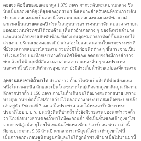
ดอยจง คือชื่อของยอดเขาสูง
1,379
เมตร จากระดับทะเลปานกลาง ซึ่ง
นับเป็นยอดเขาที่สูงที่สุดของอุทยานฯ จึงเหมาะสำหรับคนที่ชอบการเดิน
ป่า ยอดดอยจงเคยเป็นสถานีโทรคมนาคมดอยจงของกองทัพอากาศ
อากาศเย็นสบายตลอดปี ส่วนในฤดูหนาวอากาศหนาวจัด ลมแรง จากบน
ยอดมองเห็นทิวทัศน์ได้รอบด้าน เห็นตัวอำเภอต่าง ๆ ของจังหวัดลำปาง
และแนวเทือกเขาสลับซับซ้อน ทั้งยังเป็นจุดชมดวงอาทิตย์ขึ้นและตกได้
สวยงาม บริเวณยอดดอยจงมีป่าสนสองใบและสนสามใบตามธรรมชาติ
ที่ยังคงสภาพสมบูรณ์สวยงาม รวมทั้งมีไม้ก่อชนิดต่าง ๆ ขึ้นกระจายเป็น
บริเวณกว้าง บนเทือกเขาทางด้านทิศใต้ของยอดดอยจงยังมีการสำรวจ
พบกล้วยไม้ฟ้ามุ่ยที่มีสีและดอกสวยสดกว่าแหล่งอื่น ๆ ของประเทศ
นอกจากนี้ บริเวณที่ทำการอุทยานฯ ยังมีอ่างเก็บน้ำห้วยแม่ยองที่สวยงาม
อุทยานแห่งชาติถ้ำผาไท
อำเภองาว ถ้ำผาไทนับเป็นถ้ำที่มีชื่อเสียงแห่ง
หนึ่งในภาคเหนือ ลักษณะเป็นโถงขนาดใหญ่เกิดจากภูเขาหินปูน มีความ
ลึกจากปากถ้ำ
1,150
เมตร ภายในถ้ำเดินชมได้อย่างสะดวกสบาย เพราะ
ทางอุทยานฯ ติดตั้งไฟส่องสว่างไว้ตลอดทาง พระบาทสมเด็จพระปกเกล้า
เจ้าอยู่หัว รัชกาลที่
7
เคยเสด็จประพาส และได้ทรงจารึกอักษรพระ
ปรมาภิไธย ป.ป.ร. บนผนังหินที่ปากถ้ำ ทั้งยังมีรายงานของนักสำรวจถ้ำ
ว่า โถงย่อยบางส่วนของถ้ำผาไทมีตะกอนถ้ำ ซึ่งเป็นชั้นของเถ้าภูเขาไฟ
จากการพิสูจน์อายุโดยใช้เทคนิคโพแทสเซียม / อาร์กอน พบว่า เถ้านี้
มีอายุประมาณ
9.36
ล้านปี หากสามารถพิสูจน์ได้ว่า เถ้าภูเขาไฟนี้
เป็นการตกตะกอนชนิดปฐมภูมิและไม่ได้ถูกนำพาเข้ามาเมื่อไม่นานมานี้