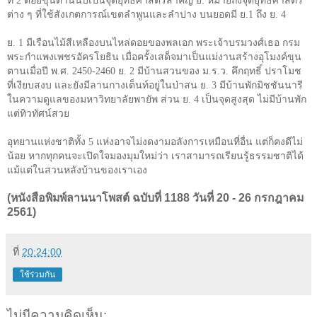
ที่
2
ดอยขุนตานนับเป็นจุดยุทธศาสตร์สำคัญ ย. หมายถึงจุดยุทธศาสตร์
ต่าง ๆ ที่ใช้สังเกตการณ์เขตลำพูนและลำปาง บนยอดมี ย.
1
ถึง ย.
4
ย.
1
มีเรือนไม้สีเหลืองบนไหล่ดอยของพลเอก พระเจ้าบรมวงศ์เธอ กรม
พระกำแพงเพชรอัครโยธิน เมื่อครั้งเสด็จมาเป็นแม่งานสร้างอุโมงค์ขุน
ตานเมื่อปี พ.ศ.
2450-2460
ย.
2
มีบ้านสวนของ ม.ร.ว. คึกฤทธิ์ ปราโมช
ที่เงียบสงบ และยังมีลานกางเต็นท์อยู่ในป่าสน ย.
3
มีบ้านพักมิชชันนารี
ในความดูแลของมหาวิทยาลัยพายัพ ส่วน ย.
4
เป็นจุดสูงสุด ไม่มีบ้านพัก
แต่ทิวทัศน์สวย
อุทยานแห่งชาติทั้ง
5
แห่งอาจไม่งดงามอลังการเหมือนที่อื่น แต่ก็คงดีไม่
น้อย หากทุกคนจะเปิดใจมองมุมใหม่ว่า เราสามารถเรียนรู้ธรรมชาติได้
แม้แต่ในสวนหลังบ้านของเราเอง
(หนังสือพิมพ์ลานนาโพสต์ ฉบับที่ 1188 วันที่ 20 - 26 กรกฎาคม
2561)
ที่
20:24:00
ใช้ร่วมกัน
ไม่มีความคิดเห็น: