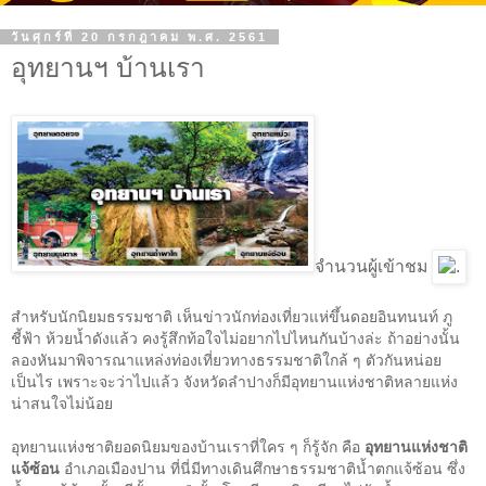
วันศุกร์ที่ 20 กรกฎาคม พ.ศ. 2561
อุทยานฯ บ้านเรา
จำนวนผู้เข้าชม
สำหรับนักนิยมธรรมชาติ เห็นข่าวนักท่องเที่ยวแห่ขึ้นดอยอินทนนท์ ภู
ชี้ฟ้า ห้วยน้ำดังแล้ว คงรู้สึกท้อใจไม่อยากไปไหนกันบ้างล่ะ ถ้าอย่างนั้น
ลองหันมาพิจารณาแหล่งท่องเที่ยวทางธรรมชาติใกล้ ๆ ตัวกันหน่อย
เป็นไร เพราะจะว่าไปแล้ว จังหวัดลำปางก็มีอุทยานแห่งชาติหลายแห่ง
น่าสนใจไม่น้อย
อุทยานแห่งชาติยอดนิยมของบ้านเราที่ใคร ๆ ก็รู้จัก คือ
อุทยานแห่งชาติ
แจ้ซ้อน
อำเภอเมืองปาน ที่นี่มีทางเดินศึกษาธรรมชาติน้ำตกแจ้ซ้อน ซึ่ง