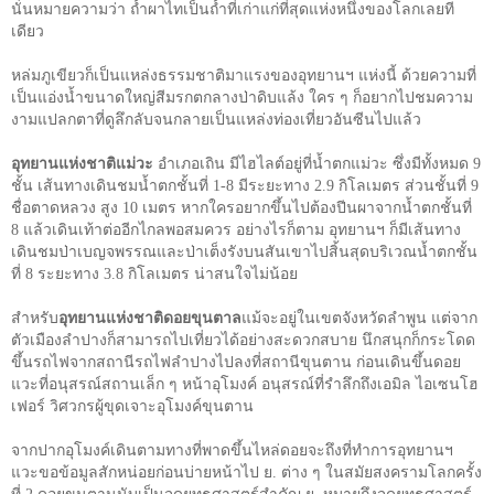
นั่นหมายความว่า ถ้ำผาไทเป็นถ้ำที่เก่าแก่ที่สุดแห่งหนึ่งของโลกเลยที
เดียว
หล่มภูเขียวก็เป็นแหล่งธรรมชาติมาแรงของอุทยานฯ แห่งนี้ ด้วยความที่
เป็นแอ่งน้ำขนาดใหญ่สีมรกตกลางป่าดิบแล้ง ใคร ๆ ก็อยากไปชมความ
งามแปลกตาที่ดูลึกลับจนกลายเป็นแหล่งท่องเที่ยวอันซีนไปแล้ว
อุทยานแห่งชาติแม่วะ
อำเภอเถิน มีไฮไลต์อยู่ที่น้ำตกแม่วะ ซึ่งมีทั้งหมด
9
ชั้น เส้นทางเดินชมน้ำตกชั้นที่
1-8
มีระยะทาง
2.9
กิโลเมตร ส่วนชั้นที่
9
ชื่อตาดหลวง สูง
10
เมตร หากใครอยากขึ้นไปต้องปีนผาจากน้ำตกชั้นที่
8
แล้วเดินเท้าต่ออีกไกลพอสมควร อย่างไรก็ตาม อุทยานฯ ก็มีเส้นทาง
เดินชมป่าเบญจพรรณและป่าเต็งรังบนสันเขาไปสิ้นสุดบริเวณน้ำตกชั้น
ที่
8
ระยะทาง
3.8
กิโลเมตร น่าสนใจไม่น้อย
สำหรับ
อุทยานแห่งชาติดอยขุนตาล
แม้จะอยู่ในเขตจังหวัดลำพูน แต่จาก
ตัวเมืองลำปางก็สามารถไปเที่ยวได้อย่างสะดวกสบาย นึกสนุกก็กระโดด
ขึ้นรถไฟจากสถานีรถไฟลำปางไปลงที่สถานีขุนตาน ก่อนเดินขึ้นดอย
แวะที่อนุสรณ์สถานเล็ก ๆ หน้าอุโมงค์ อนุสรณ์ที่รำลึกถึงเอมิล ไอเซนโฮ
เฟอร์ วิศวกรผู้ขุดเจาะอุโมงค์ขุนตาน
จากปากอุโมงค์เดินตามทางที่พาดขึ้นไหล่ดอยจะถึงที่ทำการอุทยานฯ
แวะขอข้อมูลสักหน่อยก่อนบ่ายหน้าไป ย. ต่าง ๆ ในสมัยสงครามโลกครั้ง