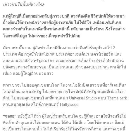
เยาวชนในพื้นที่ห่างไกล
แต่ผู้ใหญ่ที่เมื่อทุกอย่างกลับสู่ภาวะปกติ ควรต้องคืนชีวิตปกติให้พวกเขา
ย้ำเตือนให้ตระหนักว่าเขาคือผู้ประสบภัย ไม่ใช่ฮีโร่ เหมือนเช่นที่เคย
ตกลงร่วมกันในแนวคิดนี้มาก่อนหน้านี้ กลับกลายเป็นวัยระเริงโดยสาร
โอกาสที่ไม่ถูก ไม่ควรของเด็กๆเหล่านี้ไปด้วย
ภัทราพร ตั๊นงาม ผู้สื่อข่าวไทยพีบีเอส บอกว่าทีมทัวร์หมูป่าจะไป
2
ประเทศ คือ กรุงบัวโนสไอเรส ประเทศอาเจนตินา นครนิวยอร์ค และ
ลอสแอนเจอลิส สหรัฐอเมริกา คณะกรรมการสื่อสร้างสรรค์ สำนักงาน
ปลัดกระทรวงวัฒนธรรม เป็นแม่งานและเจ้าของงบประมาณ พาเด็กไป
เที่ยว แถมผู้ใหญ่อีกขบวนยาว
พวกเขาจะไปขอบคุณชุมชนโลก ในงานโอลิมปิคเยาวชนที่อาร์เจนตินา
ไปพบสื่อมวลชนสหรัฐ ไปออกรายการโทรทัศน์ที่สหรัฐ ขณะที่เมืองไทย
ห้าม ไปขอบคุณชุมชนโลกที่สวนสนุก
Universal Studio
แบบ
Theme park
สวนสนุกสุดเจ๋ง สไตล์ภาพยนตร์
Hollywood
“จอกอ”
หยั่งรู้ไม่ได้ว่า ผู้ใหญ่ร่วมทริปคนใด จะรู้สึกละอายใจบ้างหรือไม่
ที่คล้ายทำคุณแล้วได้ผลตอบแทน ได้กิน ได้เที่ยว โดยใช้งบหลวง ถึงแม้
จะเป็นการไหลตามน้ำ ไม่ได้เรียกร้องให้ใครจัดการก็ตาม แต่ภาพเช่นนี้