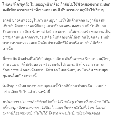
ไม่เคยมีใครพูดถึง ไม่เคยอยู่หน้ากล้อง ก็กลับไปใช้ชีวิตของเขาตามปกติ
คงมีเพียงความทรงจำที่เขาแต่ละคนมี เก็บความภาคภูมิใจไว้เงียบๆ
อาจมี บางคนที่ยังอยู่ในกระแสหมูป่า แต่ก็เป็นด้านที่คล้ายถูกลืม เช่น
เดียวกับอีกหลายๆคนที่ยืนอยู่แถวหลัง
มะแอน คงเหลา
หนึ่งในทีมเก็บ
รังนกจากเกาะลิบง ร้องขอสวัสดิการพยาบาลให้ครอบครัว ขอความเป็น
ธรรมส่วนแบ่งจากการช่วยเหลือ ในที่สุดเขาก็ได้เงินกันไปคนละ
1
หมื่น
บาท เพราะตรวจสอบแล้วเงินช่วยเหลือที่ได้มาจริง แบ่งกันได้เพียง
เท่านั้น
นี่อาจเป็นตัวอย่างที่ไม่ได้สำคัญมากนัก แต่ก็เป็นภาพเปรียบขบวนผู้ใหญ่
จำนวนมาก ที่ใช้เงินหลวง หรือยอมรับโปรแกรมทัวร์ ของกระทรวง
วัฒนธรรม ติดสอยห้อยตาม ตีตั๋วเด็ก ไปกับทีมหมูป่า ในทริป
“ขอบคุณ
ชุมชนโลก”
ระหว่างนี้
ทั้งที่รัฐบาลไทย จัดงานขอบคุณคนทั้งโลกที่มีส่วนช่วยเหลือ
13
หมูป่า
อย่างเอิกเกริกไปแล้วก่อนหน้านี้
แน่นอนว่า ประสาเด็กก็ย่อมดีใจที่จะได้ไปเปิดหู เปิดตาที่แดนไกล ได้ไป
เที่ยวสนุก ซึ่งหากพวกเขาไม่ติดถ้ำ และเป็นข่าวดังไปทั่วโลก โอกาส
เหล่านี้ก็ย่อมแทบเป็นไปไม่ได้ โดยเฉพาะเมื่อเป็นเพียงทีมฟุตบอล