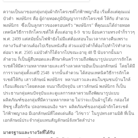
ความเป็นมาของกลุ่มกลุ่มผ้าถักโครเชต์ไก่ฟ้าพญาลือ เริ่มตั้งแต่คุณแม่
บัวคำ
พงษ์นิกร คือ ผู้ถ่ายทอดภูมิปัญญาการถักโครเชต์ ให้กับ ลำดวน
พงษ์นิกร
ซึ่งเป็นลูกสาวของครอบครัว
“
พงษ์นิกร
”
ที่คุณแม่ได้ถ่ายทอด
เทคนิควิธีการถักโครเชต์ให้ ตั้งแต่อายุ 8-9
ขวบ ย้อนความทรงจำก็ราวๆ
พ.ศ. 2499 แต่สมัยนั้นไฟฟ้ายังไม่มีแต่ต้องสอนในเวลากลางคืนเพราะ
กลางวันลำดวนต้องไปเรียนหนังสือ ส่วนแม่บัวคำก็ต้องไปทำไร่ทำสวน
ต่อมา พ.ศ. 2505 แม่บัวคำก็ได้จากไปขณะอายุ 48 ปี นับจากนั้นมา
ลำดวน ก็เป็นผู้สืบทอดและศึกษาค้นคว้ารวมถึงพัฒนารูปแบบการถักโค
รเชต์ให้มีความหลากหลายและสร้างลวดลายอันเป็นเอกลักษณ์
โดยได้มี
การรวมกลุ่มตั้งแต่ปี 2548
จากนั้นลำดวน ได้สอนเทคนิควิธีการถักโค
รเชต์ให้กับ เสาวลักษณ์ พงษ์นิกร
หลานสาวและคนในชุมชนบ้านใกล้
เรือนเคียงมาโดยตลอด จนมาถึงปัจจุบัน เสาวลักษณ์ พงษ์นิกร ก็เป็น
ประธานกลุ่มคนปัจจุบันและดูแลการตลาดรวมถึงพัฒนารูปแบบ
ผลิตภัณฑ์ของกลุ่มที่มีความหลากหลาย ไม่ว่าจะเป็นผ้าปูโต๊ะ กล่องใส่
ทิชชู เสื้อถักริม ปลอกหมอนอิง ฯลฯ
ผลิตภัณฑ์ของกลุ่มผ้าถักโครเชต์
ไก่ฟ้าพญาลอ มีเอกลักษณ์ที่โดดเด่นคือ
‘
ไก่ขาว
’
ในรูปทรงสามมิติ ที่เป็น
เอกลักษณ์ประจำกลุ่มแทนสัญลักษณ์จังหวัดลำปาง
มาตรฐานและรางวัลที่ได้รับ