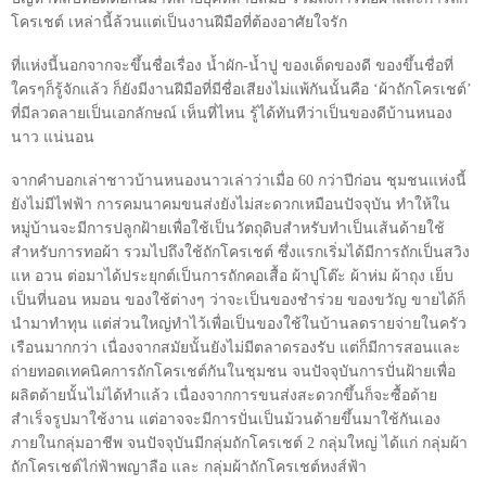
โครเชต์ เหล่านี้ล้วนแต่เป็นงานฝีมือที่ต้องอาศัยใจรัก
ที่แห่งนี้นอกจากจะขึ้นชื่อเรื่อง น้ำผัก-น้ำปู ของเด็ดของดี ของขึ้นชื่อที่
ใครๆก็รู้จักแล้ว ก็ยังมีงานฝีมือที่มีชื่อเสียงไม่แพ้กันนั้นคือ
‘
ผ้าถักโครเชต์
’
ที่มีลวดลายเป็นเอกลักษณ์ เห็นที่ไหน รู้ได้ทันทีว่าเป็นของดีบ้านหนอง
นาว แน่นอน
จากคำบอกเล่าชาวบ้านหนองนาวเล่าว่าเมื่อ 60 กว่าปีก่อน ชุมชนแห่งนี้
ยังไม่มีไฟฟ้า การคมนาคมขนส่งยังไม่สะดวกเหมือนปัจจุบัน ทำให้ใน
หมู่บ้านจะมีการปลูกฝ้ายเพื่อใช้เป็นวัตถุดิบสำหรับทำเป็นเส้นด้ายใช้
สำหรับการทอผ้า รวมไปถึงใช้ถักโครเชต์ ซึ่งแรกเริ่มได้มีการถักเป็นสวิง
แห อวน ต่อมาได้ประยุกต์เป็นการถักคอเสื้อ ผ้าปูโต๊ะ ผ้าห่ม ผ้าถุง เย็บ
เป็นที่นอน หมอน ของใช้ต่างๆ ว่าจะเป็นของชำร่วย ของขวัญ ขายได้ก็
นำมาทำทุน แต่ส่วนใหญ่ทำไว้เพื่อเป็นของใช้ในบ้านลดรายจ่ายในครัว
เรือนมากกว่า เนื่องจากสมัยนั้นยังไม่มีตลาดรองรับ แต่ก็มีการสอนและ
ถ่ายทอดเทคนิคการถักโครเชต์กันในชุมชน จนปัจจุบันการปั่นฝ้ายเพื่อ
ผลิตด้ายนั้นไม่ได้ทำแล้ว เนื่องจากการขนส่งสะดวกขึ้นก็จะซื้อด้าย
สำเร็จรูปมาใช้งาน แต่อาจจะมีการปั่นเป็นม้วนด้ายขึ้นมาใช้กันเอง
ภายในกลุ่มอาชีพ จนปัจจุบันมีกลุ่มถักโครเชต์ 2 กลุ่มใหญ่ ได้แก่ กลุ่มผ้า
ถักโครเชต์ไก่ฟ้าพญาลือ และ กลุ่มผ้าถักโครเชต์หงส์ฟ้า