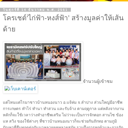
วันศุกร์ที่ 14 ธันวาคม พ.ศ. 2561
โครเชต์‘ไก่ฟ้า-หงส์ฟ้า’ สร้างมูลค่าให้เส้น
ด้าย
จำนวนผู้เข้าชม
แต่ไหนแต่ไรมาชาวบ้านหนองนาว อ.แจ้ห่ม จ.ลำปาง ส่วนใหญ่มีอาชีพ
การเกษตร ทำไร่ ทำนา ทำสวน และรับจ้าง ตามฤดูกาล แต่หลังจากงาน
หลักก็จะใช้เวลาว่างทำอาชีพเสริม ไม่ว่าจะเป็นการจักตอก สานไซ ข้อง
แห สวิง ของใช้ต่างๆ ที่ชาวบ้านหนองนาวก็จะช่วยกันถักทอ ตามภูมิ
ปัญหาที่สืบทอดต่อกันมาหลายยุคหลายสมัย รวมถึงการทอผ้าและการถัก