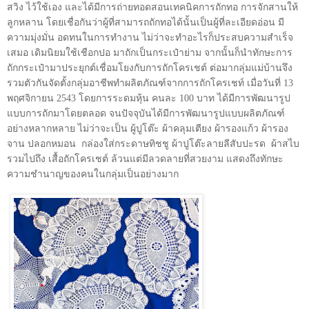
สวิง ไว้ใช้เอง และได้มีการถ่ายทอดสอนเทคนิคการถักทอ การจักสานให้
ลูกหลาน โดยเชื่อกันว่าผู้ที่สามารถถักทอได้นั้นเป็นผู้ที่ละเอียดอ่อน มี
ความมุ่งมั่น อดทนในการทำงาน ไม่ว่าจะทำอะไรก็ประสบความสำเร็จ
เสมอ เดิมนิยมใช้เชือกปอ มาถักเป็นกระเป๋าย่าม จากนั้นก็นำทักษะการ
ถักกระเป๋ามาประยุกต์เชื่อมโยงกับการถักโครเชต์ ต่อมากลุ่มแม่บ้านจึง
รวมตัวกันจัดตั้งกลุ่มอาชีพทำผลิตภัณฑ์จากการถักโครเชท์ เมื่อวันที่ 13
พฤศจิกายน 2543 โดยการระดมหุ้น คนละ 100 บาท ได้มีการพัฒนารูป
แบบการถักมาโดยตลอด จนปัจจุบันได้มีการพัฒนารูปแบบผลิตภัณฑ์
อย่างหลากหลาย ไม่ว่าจะเป็น ผู้ปูโต๊ะ ผ้าคลุมเตียง ผ้ารองแก้ว ผ้ารอง
จาน ปลอกหมอน
กล่องใส่กระดาษทิชชู ผ้าปูโต๊ะลายลีสับปะรด
ผ้าสไบ
รวมไปถึง เสื้อถักโครเชต์ ล้วนแต่มีลวดลายที่สวยงาม แสดงถึงทักษะ
ความชำนาญของคนในกลุ่มเป็นอย่างมาก