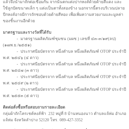
แล้วจึงนำมาถักต่อเชื่อมกัน จากนั้นตกแต่งปากหงส์ด้วยด้ายสีแดง และ
ใช้ลูกปัดขนาดเล็ก ๆ แต่งเป็นตาทั้งสองข้าง นอกจากนี้ตรงบริเวณปลาย
ปีกหงส์อาจมีการถักชอบด้วยด้ายสีทอง เพื่อเพิ่มความสวยงามและมูลค่า
ของชิ้นงานอีกด้วย
มาตรฐานและรางวัลที่ได้รับ
-
มาตรฐานผลิตภัณฑ์ชุมชน (มผช.) เลขที่ ๔๓-๓/๑๙(ลป)
(๑๗พ.ย./๒๕๕๑)
-
ประกาศนียบัตรจาก หนึ่งตำบล หนึ่งผลิตภัณฑ์
OTOP
ประจำปี
พ.ศ. ๒๕๔๖ (๔ ดาว)
-
ประกาศนียบัตรจาก หนึ่งตำบล หนึ่งผลิตภัณฑ์
OTOP
ประจำปี
พ.ศ. ๒๕๔๗ (๓ ดาว)
-
ประกาศนียบัตรจาก หนึ่งตำบล หนึ่งผลิตภัณฑ์
OTOP
ประจำปี
พ.ศ. ๒๕๔๙ (๒ ดาว)
-
ประกาศนียบัตรจาก หนึ่งตำบล หนึ่งผลิตภัณฑ์
OTOP
ประจำปี
พ.ศ. ๒๕๕๓ (๕ ดาว)
ติดต่อสั่งซื้อหรือสอบถามรายละเอียด
กลุ่มผ้าถักโครเชต์หงส์ฟ้า
232 หมู่ที่ 8 บ้านหนองนาว ตำบลแจ้ห่ม อำเภอ
แจ้ห่ม จังหวัดลำปาง 52120 โทร. 089-427-3352