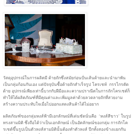
วัสดุอุปกรณ์ในการผลิตมี ด้ายถักซึ่งสมัยก่อนปั่นเส้นด้ายและนำมาพัน
เป็นกลุ่มก้อนกันเอง แต่ปัจจุบันซื้อด้ายถักสำเร็จรูป โครเชท์
กรรไกรตัด
ด้าย อุปกรณ์เพียงเท่านี้บวกกับฝีมือและความปราณีตในการถักโครเชต์ก็
ทำให้ได้ผลิตภัณฑ์ที่มีคุณค่าและเพิ่มมูลค่าด้วยลวดลายถักที่สวยงาม
สร้างความประทับใจเมื่อไปออกแสดงสินค้าได้ไม่อยาก
ผลิตภัณฑ์ของกลุ่มหงส์ฟ้ามีเอกลักษณ์ที่เด่นชัดนั่นคือ
‘
หงส์สีขาว
’
ในรูป
ทรงสามมิติ ซึ่งถือได้ว่าเป็นเอกลักษณ์ เป็นอัตลักษณ์ของกลุ่ม การถักโค
รเชต์ขึ้นรูปเป็นตัวหงส์สามมิตินั้นต้องทำตัวหงส์ ปีกทั้งสองข้างแยกกัน