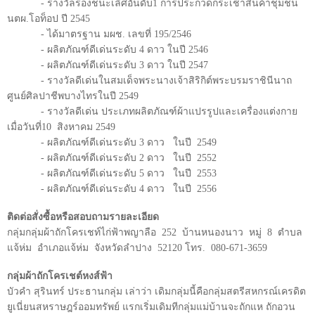
- รางวัลรองชนะเลิศอันดับ1 การประกวดกระเช้าสินค้าชุมชน
นตผ.โอท็อป ปี 2545
- ได้มาตรฐาน มผช. เลขที่ 195/2546
- ผลิตภัณฑ์ดีเด่นระดับ
4
ดาว ในปี
2546
- ผลิตภัณฑ์ดีเด่นระดับ
3
ดาว ในปี
2547
- รางวัลดีเด่นในสมเด็จพระนางเจ้าสิริกิต์พระบรมราชินีนาถ
ศูนย์ศิลปาชีพบางไทรในปี
2549
- รางวัลดีเด่น ประเภทผลิตภัณฑ์ผ้าแปรรูปและเครื่องแต่งกาย
เมื่อวันที่
10
สิงหาคม
2549
- ผลิตภัณฑ์ดีเด่นระดับ
3
ดาว
ในปี
2549
- ผลิตภัณฑ์ดีเด่นระดับ 2 ดาว
ในปี
2552
- ผลิตภัณฑ์ดีเด่นระดับ 5 ดาว
ในปี
2553
- ผลิตภัณฑ์ดีเด่นระดับ 4 ดาว
ในปี
2556
ติดต่อสั่งซื้อหรือสอบถามรายละเอียด
กลุ่มกลุ่มผ้าถักโครเชท์ไก่ฟ้าพญาลือ
252
บ้านหนองนาว
หมู่
8
ตำบล
แจ้ห่ม
อำเภอแจ้ห่ม
จังหวัดลำปาง
52120 โทร.
080-671-3659
กลุ่มผ้าถักโครเชต์หงส์ฟ้า
บัวคำ สุรินทร์ ประธานกลุ่ม เล่าว่า เดิมกลุ่มนี้คือกลุ่มสตรีสหกรณ์เครดิต
ยูเนี่ยนสหราษฎร์ออมทรัพย์ แรกเริ่มเดิมทีกลุ่มแม่บ้านจะถักแห ถักอวน