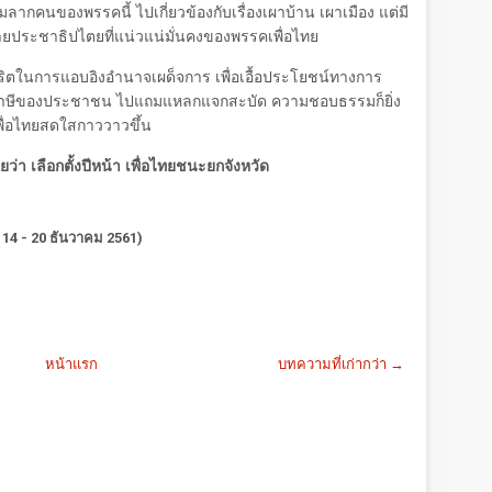
ากคนของพรรคนี้ ไปเกี่ยวข้องกับเรื่องเผาบ้าน เผาเมือง แต่มี
ฝ่ายประชาธิปไตยที่แน่วแน่มั่นคงของพรรคเพื่อไทย
ริตในการแอบอิงอำนาจเผด็จการ เพื่อเอื้อประโยชน์ทางการ
ภาษีของประชาชน ไปแถมแหลกแจกสะบัด ความชอบธรรมก็ยิ่ง
ื่อไทยสดใสกาววาวขึ้น
ลยว่า เลือกตั้งปีหน้า เพื่อไทยชนะยกจังหวัด
่ 14 - 20 ธันวาคม 2561)
หน้าแรก
บทความที่เก่ากว่า →