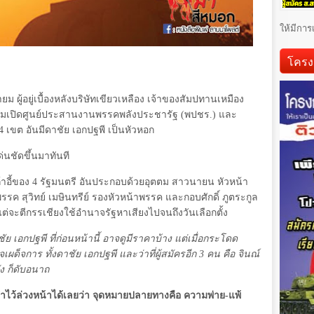
ให้มีการ
โครง
ำยม ผู้อยู่เบื้องหลังบริษัทเขียวเหลือง เจ้าของสัมปทานเหมือง
่วมเปิดศูนย์ประสานงานพรรคพลังประชารัฐ (พปชร.) และ
4
เขต อันมีดาชัย เอกปฐพี เป็นหัวหอก
นชัดขึ้นมาทันที
้าอี้ของ
4
รัฐมนตรี อันประกอบด้วยอุตตม สาวนายน หัวหน้า
รรค สุวิทย์ เมษินทรีย์ รองหัวหน้าพรรค และกอบศักดิ์ ภูตระกูล
ะตีกรรเชียงใช้อำนาจรัฐหาเสียงไปจนถึงวันเลือกตั้ง
ย เอกปฐพี ที่ก่อนหน้านี้ อาจดูมีราคาบ้าง แต่เมื่อกระโดด
็จการ ทั้งดาชัย เอกปฐพี และว่าที่ผู้สมัครอีก
3
คน คือ จินณ์
ัง ก็ดับอนาถ
กดคำไว้ล่วงหน้าได้เลยว่า จุดหมายปลายทางคือ ความพ่าย-แพ้