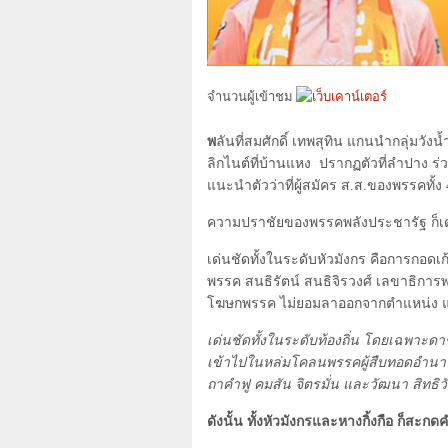
จำนวนผู้เข้าชม
พ
ลันที่สมศักดิ์ เทพสุทิน แกนนำกลุ่มวังน้
ลิกไนต์ที่บ้านแหง
ปรากฏตัวที่ลำปาง ร
แนะนำตัวว่าที่ผู้สมัคร ส.ส.ของพรรคทั้ง
ความปราชัยของพรรคพลังประชารัฐ ก็เด่
เด่นชัดทั้งในระดับหัวมังกร คือการกอดเก
พรรค สนธิรัตน์ สนธิจิรวงศ์ เลขาธิการพ
โฆษกพรรค ไม่ยอมลาออกจากตำแหน่ง แต่จ
เด่นชัดทั้งในระดับท้องถิ่น โดยเฉพาะดาชั
เข้าไปในหล่มโคลนพรรคผู้สืบทอดอำนาจเผด
ถาคำฟู คมสัน จิตรมั่น และวัฒนา สิทธิว
ดังนั้น ทั้งหัวมังกรและหางกิ้งกือ ก็สะ