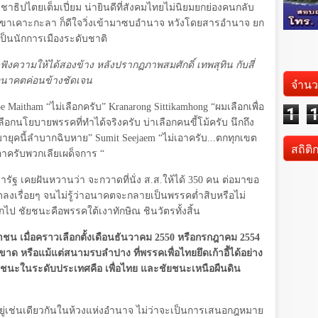
าธิปไตยเต็มเปี่ยม น่ายินดีที่สังคมไทยไม่นิยมยกย่องคนกลับ
ยินเขาเคาะกะลา ก็ดีใจวิ่งเข้ามาซบอำนาจ หวังโดยสารอำนาจ ยก
ป็นนักการเมืองระดับชาติ
วามให้ได้สองข้าง หลังปรากฏภาพสมศักดิ์ เทพสุทิน กับสี่
นาคตค่อนข้างชัดเจน
จำนว
pe Maitham
“ไม่เลือกครับ”
Kranarong Sittikamhong
“ผมเลือกเพื่อ
1
ลือกนโยบายพรรคที่ทำได้จริงครับ บ่าเลือกคนขี้โม้ครับ นึกถึง
อมายุคนี้ลำบากฉิบหาย”
Sumit Seejaem
“ไม่เอาครับ...ตกทุกเขต
สถิติ
เอาครับพวกเลียเผด็จการ “
ะชารัฐ เคยฝันหวานว่า จะกวาดที่นั่ง ส.ส.ให้ได้
350
คน ต่อมาขอ
งเรื่อยๆ จนไม่รู้ว่าอนาคตจะกลายเป็นพรรคต่ำสิบหรือไม่
ไป ชัยชนะคือพรรคใต้เงาทักษิณ ชินวัตรทั้งสิ้น
น เมื่อคราวเลือกตั้งเดือนธันวาคม
2550
หรือกรกฎาคม
2554
าด หรือแม้แต่สนามรบลำปาง ที่พรรคเพื่อไทยยึดเก้าอี้ได้อย่าง
า ชัยชนะในระดับประเทศคือ เพื่อไทย และชัยชนะเหนือผืนดิน
ยู่เช่นเดียวกันในห้วงแห่งอำนาจ ไม่ว่าจะเป็นการเสนอกฎหมาย