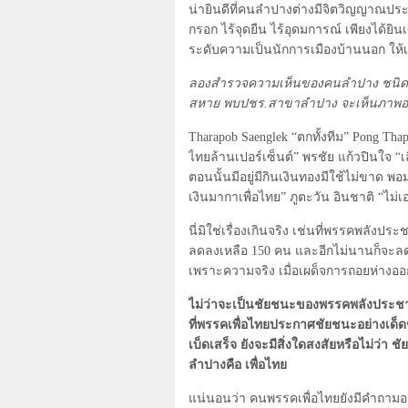
น่ายินดีที่คนลำปางต่างมีจิตวิญญาณประช
กรอก ไร้จุดยืน ไร้อุดมการณ์ เพียงได้
ระดับความเป็นนักการเมืองบ้านนอก ให้เ
ลองสำรวจความเห็นของคนลำปาง ชนิดฟังค
สหาย พบปชร.สาขาลำปาง จะเห็นภาพอ
Tharapob Saenglek
“ตกทั้งทีม”
Pong Tha
ไทยล้านเปอร์เซ็นต์” พรชัย แก้วปินใจ “เ
ตอนนั้นมีอยู่มีกินเงินทองมีใช้ไม่ขาด พ
เงินมากาเพื่อไทย” ภูตะวัน อินชาติ “ไม่
นี่มิใช่เรื่องเกินจริง เช่นที่พรรคพลังปร
ลดลงเหลือ
150
คน และอีกไม่นานก็จะลดล
เพราะความจริง เมื่อเผด็จการถอยห่างออก
ไม่ว่าจะเป็นชัยชนะของพรรคพลังประชาช
ที่พรรคเพื่อไทยประกาศชัยชนะอย่างเด็ดข
เบ็ดเสร็จ ยังจะมีสิ่งใดสงสัยหรือไม่ว่
ลำปางคือ เพื่อไทย
แน่นอนว่า คนพรรคเพื่อไทยยังมีคำถามอ