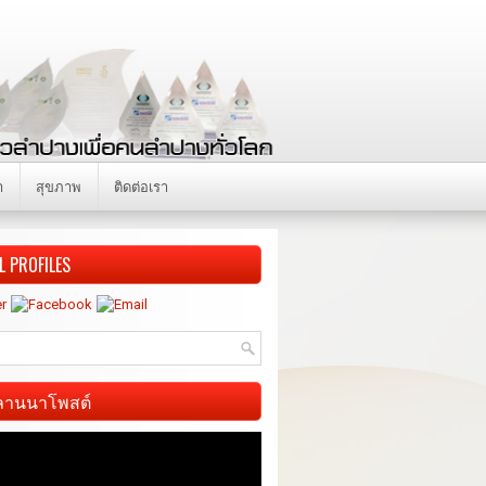
า
สุขภาพ
ติดต่อเรา
L PROFILES
ี ลานนาโพสต์