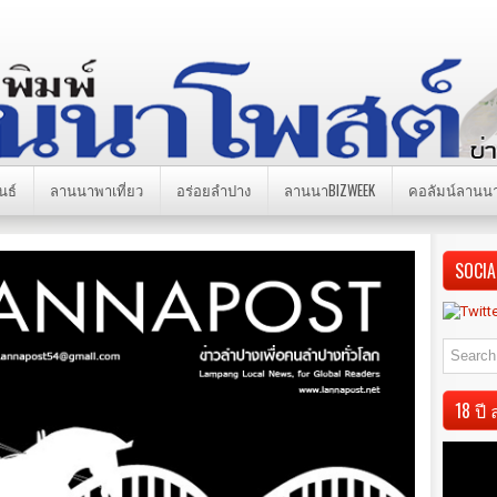
นธ์
ลานนาพาเที่ยว
อร่อยลำปาง
ลานนาBIZWEEK
คอลัมน์ลานน
SOCIA
18 ป