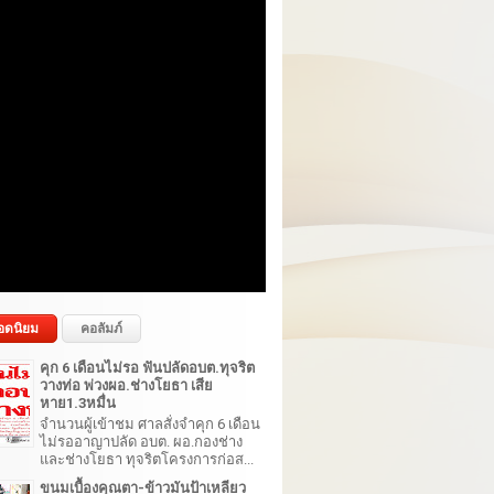
อดนิยม
คอลัมภ์
คุก 6 เดือนไม่รอ ฟันปลัดอบต.ทุจริต
วางท่อ พ่วงผอ.ช่างโยธา เสีย
หาย1.3หมื่น
จำนวนผู้เข้าชม ศาลสั่งจำคุก 6 เดือน
ไม่รออาญาปลัด อบต. ผอ.กองช่าง
และช่างโยธา ทุจริตโครงการก่อส...
ขนมเบื้องคุณตา-ข้าวมันป้าเหลียว