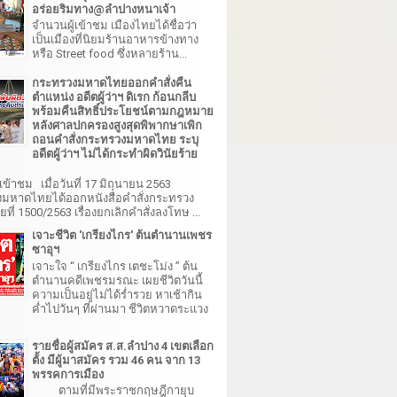
อร่อยริมทาง@ลำปางหนาเจ้า
จำนวนผู้เข้าชม เมืองไทยได้ชื่อว่า
เป็นเมืองที่นิยมร้านอาหารข้างทาง
หรือ Street food ซึ่งหลายร้าน...
กระทรวงมหาดไทยออกคำสั่งคืน
ตำแหน่ง อดีตผู้ว่าฯ ดิเรก ก้อนกลีบ
พร้อมคืนสิทธิ์ประโยชน์ตามกฎหมาย
หลังศาลปกครองสูงสุดพิพากษาเพิก
ถอนคำสั่งกระทรวงมหาดไทย ระบุ
อดีตผู้ว่าฯ ไม่ได้กระทำผิดวินัยร้าย
เข้าชม เมื่อวันที่ 17 มิถุนายน 2563
มหาดไทยได้ออกหนังสือคำสั่งกระทรวง
ี่ 1500/2563 เรื่องยกเลิกคำสั่งลงโทษ ...
เจาะชีวิต 'เกรียงไกร' ต้นตำนานเพชร
ซาอุฯ
เจาะใจ “ เกรียงไกร เตชะโม่ง ” ต้น
ตำนานคดีเพชรมรณะ เผยชีวิตวันนี้
ความเป็นอยู่ไม่ได้ร่ำรวย หาเช้ากิน
ค่ำไปวันๆ ที่ผ่านมา ชีวิตหวาดระแวง
รายชื่อผู้สมัคร ส.ส.ลำปาง 4 เขตเลือก
ตั้ง มีผู้มาสมัคร รวม 46 คน จาก 13
พรรคการเมือง
ตามที่มีพระราชกฤษฎีกายุบ