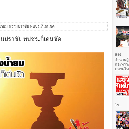
น้ำยม ความปราชัย พปชร..ก็เด่นชัด
มปราชัย พปชร..ก็เด่นชัด
แรง
จำนวนผู้
กระทรวง
มหาดไทยท
ไร...