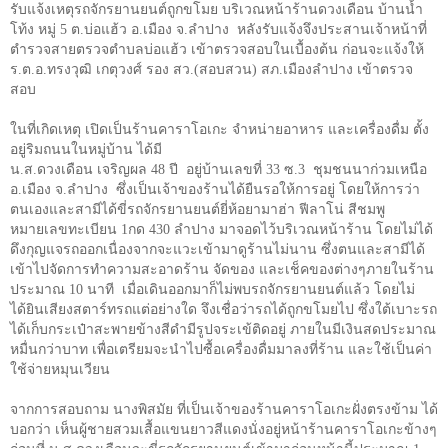
รับแจ้งเหตุรถจักรยานยนต์ถูกขโมย บริเวณหน้าร้านดวงเดือน บ้านน้ำ
โท้ง หมู่
5
ต.บ่อแฮ้ว อ.เมือง จ.ลำปาง
หลังรับแจ้งจึงประสานเจ้าหน้าที่
ตำรวจสายตรวจตำบลบ่อแฮ้ว เข้าตรวจสอบในเบื้องต้น ก่อนจะแจ้งให้
ร.ต.อ.ทรงวุฒิ เกตุวงศ์ รอง สว.(สอบสวน) สภ.เมืองลำปาง เข้าตรวจ
สอบ
ในที่เกิดเหตุ เปิดเป็นร้านคาราโอเกะ จำหน่ายอาหาร และเครื่องดื่ม ตั้ง
อยู่ริมถนนในหมู่บ้าน ได้มี
น.ส.ดวงเดือน เจริญผล 48 ปี
อยู่บ้านเลขที่ 33 ซ.3
ชุมชนนาก่วมเหนือ
อ.เมือง จ.ลำปาง
ซึ่งเป็นเจ้าของร้านได้ยืนรอให้การอยู่ โดยให้การว่า
ตนเองและสามีได้ขี่รถจักรยานยนต์ยี่ห้อยามาฮ่า ฟีลาโน่ สีชมพู
หมายเลขทะเบียน 1กด 430 ลำปาง มาจอดไว้บริเวณหน้าร้าน โดยไม่ได้
ดึงกุญแจรถออกเนื่องจากจะแวะเข้ามาดูร้านไม่นาน ซึ่งตนและสามีได้
เข้าไปจัดการทำความสะอาดร้าน จัดของ และเช็คของต่างๆภายในร้าน
ประมาณ
10
นาที
เมื่อเดินออกมาก็ไม่พบรถจักรยานยนต์แล้ว โดยไม่
ได้ยินเสียงสตาร์ทรถแต่อย่างใด จึงเชื่อว่ารถได้ถูกขโมยไป ซึ่งใต้เบาะรถ
ได้เก็บกระเป๋าสะพายข้างสีดำมีรูปจระเข้ติดอยู่ ภายในมีเงินสดประมาณ
หมื่นกว่าบาท เพื่อเตรียมจะนำไปซื้อเครื่องดื่มมาลงที่ร้าน และใช้เป็นค่า
ใช้จ่ายหมุนเวียน
จากการสอบถาม นางพิสมัย ที่เป็นเจ้าของร้านคาราโอเกะฝั่งตรงข้าม ได้
บอกว่า เห็นผู้ชายสวมเสื้อแขนยาวสีแดงนั่งอยู่หน้าร้านคาราโอเกะข้างๆ