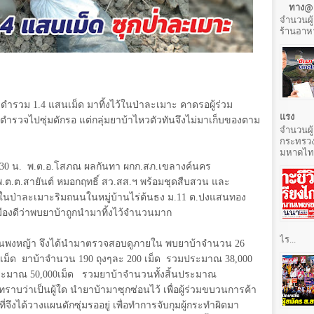
ทาง@ล
จำนวนผู้
ร้านอาหา
ุงดำรวม
1.4
แสนเม็ด มาทิ้งไว้ในป่าละเมาะ คาดรอผู้ร่วม
แรง
่ตำรวจไปซุ่มดักรอ แต่กลุ่มยาบ้าไหวตัวทันจึงไม่มาเก็บของตาม
จำนวนผู้
กระทรวง
มหาดไทยท
.30
น.
พ.ต.อ.โสภณ ผลกันทา ผกก.สภ.เขลางค์นคร
พ.ต.ต.สายันต์ หมอกฤทธิ์ สว.สส.ฯ พร้อมชุดสืบสวน และ
นป่าละเมาะริมถนนในหมู่บ้านไร่ต้นธง ม.
11
ต.ปงแสนทอง
มืองดีว่าพบยาบ้าถูกนำมาทิ้งไว้จำนวนมาก
ไร...
ยู่ในพงหญ้า จึงได้นำมาตรวจสอบดูภายใน พบยาบ้าจำนวน
26
เม็ด
ยาบ้าจำนวน
190
ถุงๆละ
200
เม็ด
รวมประมาณ
38,000
ประมาณ
50,000
เม็ด
รวมยาบ้าจำนวนทั้งสิ้นประมาณ
งไม่ทราบว่าเป็นผู้ใด นำยาบ้ามาซุกซ่อนไว้ เพื่อผู้ร่วมขบวนการค้า
ี่จึงได้วางแผนดักซุ่มรออยู่ เพื่อทำการจับกุมผู้กระทำผิดมา