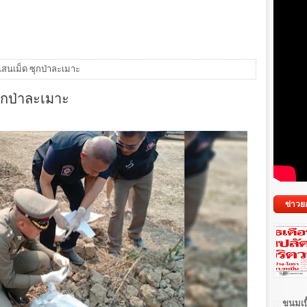
 แสนเม็ด ซุกป่าละเมาะ
ซุกป่าละเมาะ
ข่าวย
ขนมเบื