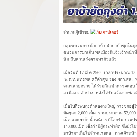
จำนวนผู้เข้าชม
กลุ่มขบวนการค้ายาบ้า นำยาบ้าฃุกในถ
ขบวนการมาเก็บ พลเมืองดีแจ้งเจ้าหน้าที
นัด สืบสวนเร่งตามหาตัวแล้ว
เมื่อวันที่
17
มี.ค.
2562
เวลาประมาณ
13
พ.ต.ท.นัทธพล ศรีคำสุข รอง ผกก.สส.
จนท.สายตรวจ ได้ร่วมกันเข้าตรวจสอบ ใ
อ.เมือง จ.ลำปาง
หลังได้รับแจ้งจากพลเ
เมื่อไปถึงพบถุงดำสองถุงใหญ่ วางซุกอ
มัดๆละ
2,000
เม็ด
รวมประมาณ
52,000
เม็ด และยาบ้าน้ำหนัก
5
กิโลกรัม รวม
140,000
เม็ด เชื่อว่ามีผู้กระทำผิด ฃึ่งยั
ยาบ้ามาเก็บไปจำหน่ายต่อ
ทางเจ้าหน้าท