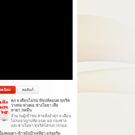
อดนิยม
คอลัมภ์
คุก 6 เดือนไม่รอ ฟันปลัดอบต.ทุจริต
วางท่อ พ่วงผอ.ช่างโยธา เสีย
หาย1.3หมื่น
จำนวนผู้เข้าชม ศาลสั่งจำคุก 6 เดือน
ไม่รออาญาปลัด อบต. ผอ.กองช่าง
และช่างโยธา ทุจริตโครงการก่อส...
้องคุณตา-ข้าวมันป้าเหลียว อร่อยริม