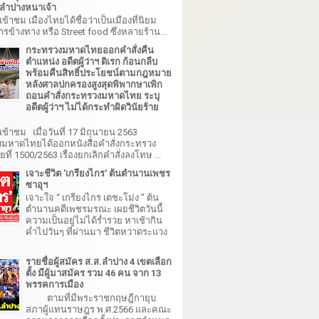
ำปางหนาเจ้า
เข้าชม เมืองไทยได้ชื่อว่าเป็นเมืองที่นิยม
รข้างทาง หรือ Street food ซึ่งหลายร้าน...
กระทรวงมหาดไทยออกคำสั่งคืน
ตำแหน่ง อดีตผู้ว่าฯ ดิเรก ก้อนกลีบ
พร้อมคืนสิทธิ์ประโยชน์ตามกฎหมาย
หลังศาลปกครองสูงสุดพิพากษาเพิก
ถอนคำสั่งกระทรวงมหาดไทย ระบุ
อดีตผู้ว่าฯ ไม่ได้กระทำผิดวินัยร้าย
เข้าชม เมื่อวันที่ 17 มิถุนายน 2563
มหาดไทยได้ออกหนังสือคำสั่งกระทรวง
ี่ 1500/2563 เรื่องยกเลิกคำสั่งลงโทษ ...
เจาะชีวิต 'เกรียงไกร' ต้นตำนานเพชร
ซาอุฯ
เจาะใจ “ เกรียงไกร เตชะโม่ง ” ต้น
ตำนานคดีเพชรมรณะ เผยชีวิตวันนี้
ความเป็นอยู่ไม่ได้ร่ำรวย หาเช้ากิน
ค่ำไปวันๆ ที่ผ่านมา ชีวิตหวาดระแวง
รายชื่อผู้สมัคร ส.ส.ลำปาง 4 เขตเลือก
ตั้ง มีผู้มาสมัคร รวม 46 คน จาก 13
พรรคการเมือง
ตามที่มีพระราชกฤษฎีกายุบ
สภาผู้แทนราษฎร พ.ศ.2566 และคณะ