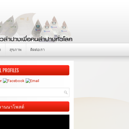
า
สุขภาพ
ติดต่อเรา
L PROFILES
ี ลานนาโพสต์