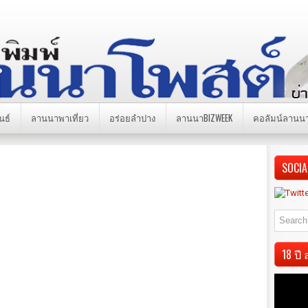
นธ์
ลานนาพาเที่ยว
อร่อยลำปาง
ลานนาBIZWEEK
คอลัมน์ลานน
SOCIA
18 ป