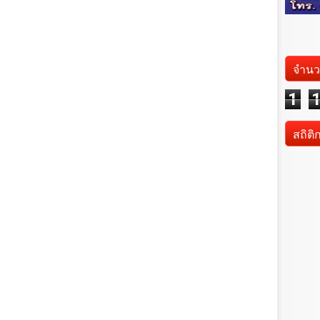
จำนว
1
สถิติ