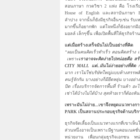
สอนภาษา กวดวิชา
2
แห่ง คือ โรงเร
House of English
และสถาบันภาษา
ลำปาง จากนั้นก็ยังมีธุรกิจอื่นๆเช่น รับ
มากขึ้นก็อยากพัก แต่ใจหนึ่งก็ยังอยากม
มอลล์ เล็กๆขึ้น เพื่อเปิดพื้นที่ให้ธุรกิ
แต่เมื่อสร้างเสร็จมันไม่เป็นอย่างที่คิด
“ผมเป็นคนคิดเร็วทำเร็ว ตอนคิดสร้าง 
เพราะ
เราอาจจะคิดง่ายไปหน่อยคือ สร้าง
CITY MALL
แต่..มันไม่ง่ายอย่างที่คิด
ก
มาก เราไม่ใช่บริษัทใหญ่แบบห้างสรรพสิน
คนรู้จักกัน บางอย่างก็มียืดหยุ่น บางอย
ปิด เรื่องบริการจัดการพื้นที่ ร้านค้า 
เช่าได้บ้างไม่ได้บ้าง สุดท้ายเราก็ต้องห
เพราะมันไม่ง่าย...เขาจึงหยุดแนวทางการ
PARK
เป็นสถานประกอบธุรกิจด้านบริกา
ธุรกิจจัดเลี้ยงเป็นแนวทางแรกที่เขาเห็
ส่วนหนึ่งอาจเป็นเพราะมีฐานคอนเนคชั
หน่วยงาน เพื่อนกลุ่มธุรกิจเอกชน หน