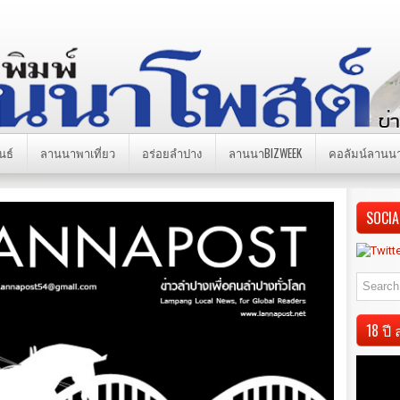
นธ์
ลานนาพาเที่ยว
อร่อยลำปาง
ลานนาBIZWEEK
คอลัมน์ลานน
SOCIA
18 ป