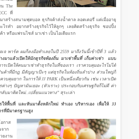
ียน
The
ECC
ที่
เหมาสร้างสนามฟุตบอล ธุรกิจค้าส่งน้ำตาล ลอตเตอรี่ แต่เมื่ออายุ
ีอะไรทำ อยากสร้างธุรกิจไว้ให้ลูกๆ เลยคิดสร้างธุรกิจ ชอปปิ้ง
จร้านค้า หรือแฟรนไชส์ มาเช่า เป็นไอเดียแรก
เจเจ พาร์ค ผมก็ลงมือทำเลยในปี
2559
มาถึงวันนี้เข้าปีที่
3
แล้ว
มาแล้วเปิดให้นักธุรกิจท้องถิ่น มาเช่าพื้นที่ เก็บค่าเช่า
แบบ
ารเปิดให้คนมาเช่าทำธุรกิจในที่ของเรา เราควบคุมอะไรไม่ได้
ค้าที่มีกฎ มีสัญญาเป๊ะๆ แต่ธุรกิจในท้องถิ่นลำปาง ส่วนใหญ่ก็
่างควบคุมยาก ในการให้
JJ PARK
เป็นหนึ่งเดียวกัน เช่น เวลาเปิด
อะไรต่างๆ ปัญหามันเยอะ (หัวเราะ) ประกอบกับเศรษฐกิจก็ไม่ดี ค่า
ันกลับมาคิดใหม่..เปลี่ยนแนวทาง”
สุระเล่า
ให้พื้นที่ และหันมาตั้งหลักใหม่ ทำเอง บริหารเอง เพื่อให้
JJ
รที่มีมาตรฐานสูง
นโอกาส
่นจาก
่วยงาน