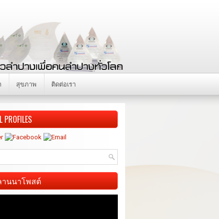
า
สุขภาพ
ติดต่อเรา
L PROFILES
ี ลานนาโพสต์