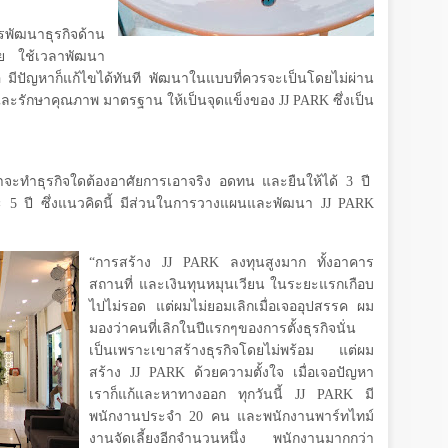
พัฒนาธุรกิจด้าน
าย ใช้เวลาพัฒนา
ือ มีปัญหาก็แก้ไขได้ทันที พัฒนาในแบบที่ควรจะเป็นโดยไม่ผ่าน
างและรักษาคุณภาพ มาตรฐาน ให้เป็นจุดแข็งของ
JJ PARK
ซึ่งเป็น
่าจะทำธุรกิจใดต้องอาศัยการเอาจริง อดทน และยืนให้ได้
3
ปี
ยะ
5
ปี ซึ่งแนวคิดนี้ มีส่วนในการวางแผนและพัฒนา
JJ PARK
“การสร้าง
JJ PARK
ลงทุนสูงมาก ทั้งอาคาร
สถานที่ และเงินทุนหมุนเวียน ในระยะแรกเกือบ
ไปไม่รอด แต่ผมไม่ยอมเลิกเมื่อเจออุปสรรค ผม
มองว่าคนที่เลิกในปีแรกๆของการตั้งธุรกิจนั่น
เป็นเพราะเขาสร้างธุรกิจโดยไม่พร้อม แต่ผม
สร้าง
JJ PARK
ด้วยความตั้งใจ เมื่อเจอปัญหา
เราก็แก้และหาทางออก ทุกวันนี้
JJ PARK
มี
พนักงานประจำ
20
คน และพนักงานพาร์ทไทม์
งานจัดเลี้ยงอีกจำนวนหนึ่ง พนักงานมากกว่า