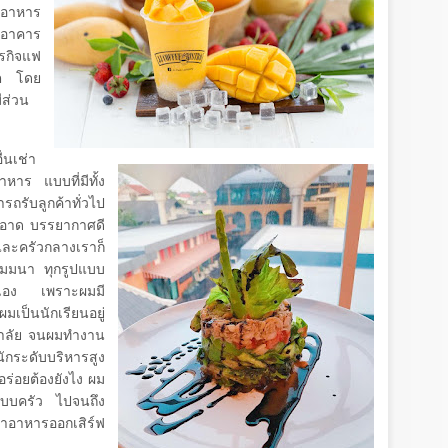
นอาหาร
ะอาคาร
ุรกิจแฟ
นต โดย
ีส่วน
่นเช่า
าหาร แบบที่มีทั้ง
ารถรับลูกค้าทั่วไป
ะอาด บรรยากาศดี
และครัวกลางเราก็
สัมมนา ทุกรูปแบบ
ัวเอง เพราะผมมี
เป็นนักเรียนอยู่
หาลัย จนผมทำงาน
กระดับบริหารสูง
อร่อยต้องยังไง ผม
าระบบครัว ไปจนถึง
ำอาหารออกเสิร์ฟ