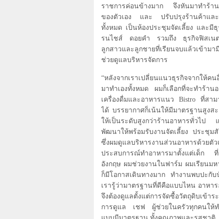
ราชการค่อนข้างมาก จึงหันมาทำร้า
ของตัวเอง และ ปรับปรุงร้านค้าแล
ทั้งหมด เป็นห้องประชุมจัดเลี้ยง และมีธ
รนไชส์ ดอยคำ รวมถึง ธุรกิจฟิสเ
ลูกสาวและลูกชายที่เรียนจบแล้วเข้ามาม
ช่วยดูแลบริหารจัดการ
“หลังจากเราเปลี่ยนแนวธุรกิจจากให้คนอื
มาทำเองทั้งหมด ผมก็เลือกที่จะทำร้านอ
เครื่องดื่มและอาหารแนว
Bistro
ที่สาม
ได้ บรรยากาศก็เน้นให้มีมาตรฐานสูงส
ให้เป็นระดับสูงกว่าร้านอาหารทั่วไป 
พัฒนาให้พร้อมรับงานจัดเลี้ยง ประชุม
ซึ่งผมดูแลบริหารงานส่วนอาหารด้วยต
ประสบการณ์ทำอาหารมาตั้งแต่เด็ก ที่ผม
อังกฤษ ผมช่วยงานในฟาร์ม ผมเรียนม
ก็มีโอกาสเดินทางมาก ทำงานพบปะกับนั
เรารู้ว่ามาตรฐานที่ดีคือแบบไหน อาหาร
จึงต้องดูแลตั้งแต่การจัดซื้อวัตถุดิบเข้
การดูแล เชฟ ผู้ช่วยในครัวทุกคนให้ท
แบบมีมาตรฐาน ทั้งคุณภาพและรสชาติ