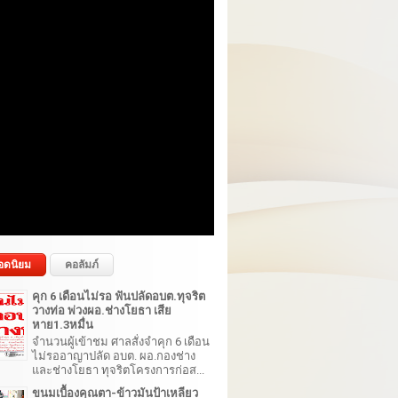
อดนิยม
คอลัมภ์
คุก 6 เดือนไม่รอ ฟันปลัดอบต.ทุจริต
วางท่อ พ่วงผอ.ช่างโยธา เสีย
หาย1.3หมื่น
จำนวนผู้เข้าชม ศาลสั่งจำคุก 6 เดือน
ไม่รออาญาปลัด อบต. ผอ.กองช่าง
และช่างโยธา ทุจริตโครงการก่อส...
ขนมเบื้องคุณตา-ข้าวมันป้าเหลียว