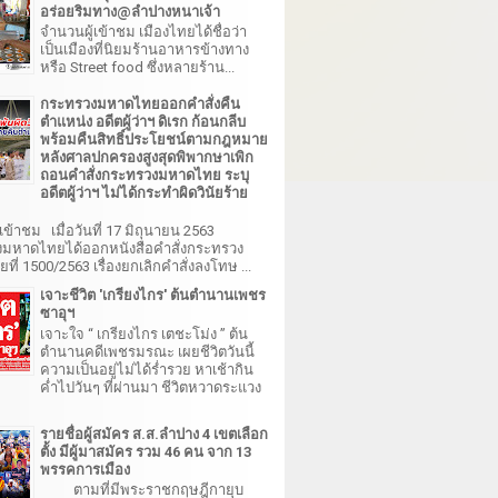
อร่อยริมทาง@ลำปางหนาเจ้า
จำนวนผู้เข้าชม เมืองไทยได้ชื่อว่า
เป็นเมืองที่นิยมร้านอาหารข้างทาง
หรือ Street food ซึ่งหลายร้าน...
กระทรวงมหาดไทยออกคำสั่งคืน
ตำแหน่ง อดีตผู้ว่าฯ ดิเรก ก้อนกลีบ
พร้อมคืนสิทธิ์ประโยชน์ตามกฎหมาย
หลังศาลปกครองสูงสุดพิพากษาเพิก
ถอนคำสั่งกระทรวงมหาดไทย ระบุ
อดีตผู้ว่าฯ ไม่ได้กระทำผิดวินัยร้าย
เข้าชม เมื่อวันที่ 17 มิถุนายน 2563
มหาดไทยได้ออกหนังสือคำสั่งกระทรวง
ี่ 1500/2563 เรื่องยกเลิกคำสั่งลงโทษ ...
เจาะชีวิต 'เกรียงไกร' ต้นตำนานเพชร
ซาอุฯ
เจาะใจ “ เกรียงไกร เตชะโม่ง ” ต้น
ตำนานคดีเพชรมรณะ เผยชีวิตวันนี้
ความเป็นอยู่ไม่ได้ร่ำรวย หาเช้ากิน
ค่ำไปวันๆ ที่ผ่านมา ชีวิตหวาดระแวง
รายชื่อผู้สมัคร ส.ส.ลำปาง 4 เขตเลือก
ตั้ง มีผู้มาสมัคร รวม 46 คน จาก 13
พรรคการเมือง
ตามที่มีพระราชกฤษฎีกายุบ