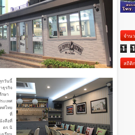
จำนว
1
สถิติ
ทุกวันนี้
ำธุรกิจ
ึกษา
ะเทศ
เทศไทย
์ ที่
สือที่
 ดร.นิ
รงเรียน