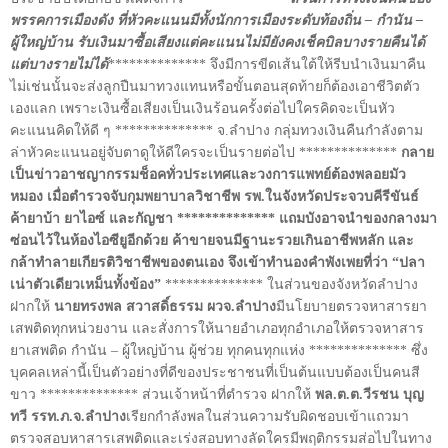
พรรคการเมืองดัง ที่หัวคะแนนมีทั้งนักการเมืองระดับท้องถิ่น – กำนัน –
ผู้ใหญ่บ้าน รับเงินมาซื้อเสียงแต่คะแนนไม่มียังคงเช็คบิลบางรายคืนได้
แต่บางรายไม่ได้
************** จึงมีการขีดเส้นใต้ให้รีบนำเงินมาคืน
ไม่เช่นนั้นจะส่งลูกปืนมาทวงแทนหรือขั้นตอนสุดท้ายก็ต้องเอาชีวิตตัว
เองแลก เพราะเงินซื้อเสียงเป็นเงินร้อนครั้งต่อไปใครคิดจะเป็นหัว
คะแนนคิดให้ดี ๆ ************** จ.ลำปาง กลุ่มทวงเงินคืนกำลังตาม
ล่าหัวคะแนนอยู่จับตาดูให้ดีใครจะเป็นรายต่อไป **************
กลาย
เป็นข่าวอาชญากรรมช็อคทั่วประเทศและวงการแพทย์ต้องพลอยมัว
หมอง เมื่อตำรวจจับกุมพยาบาลวิชาชีพ รพ.ในจังหวัดประจวบคีรีขันธ์
ค้ายาบ้า ยาไอซ์ และกัญชา ************** แถมบังอาจนำของกลางมา
ซ่อนไว้ในห้องไอซียูอีกด้วย ค้าขายจนมีฐานะรวยเกินอาชีพหลัก และ
กล้าทำลายเกียรติวิชาชีพของตนเอง จึงเข้าทำนองคำพังเพยที่ว่า “ปลา
เน่าตัวเดียวเหม็นทั้งข้อง”
************** ในส่วนของจังหวัดลำปาง
ฝากให้
นายทรงพล สวาสดิ์ธรรม ผวจ.ลำปาง
มีนโยบายตรวจหาสารยา
เสพติดทุกหน่วยงาน และสั่งการให้นายอำเภอทุกอำเภอให้ตรวจหาสาร
ยาเสพติด กำนัน – ผู้ใหญ่บ้าน ผู้ช่วย ทุกคนทุกแห่ง ************** ซึ่ง
บุคคลเหล่านี้เป็นตัวอย่างที่ดีของประชาชนที่เป็นต้นแบบต้องเป็นคนสี
ขาว ************** ส่วนเจ้าหน้าที่ตำรวจ ฝากให้
พล.ต.ต.วีรชน บุญ
ทวี รรท.ภ.จ.ลำปาง
เรียกกำลังพลในส่วนความรับผิดชอบเข้าแถวมา
ตรวจสอบหาสารเสพติดและเร่งสอบทางลัดใครมีพฤติกรรมส่อไปในทาง