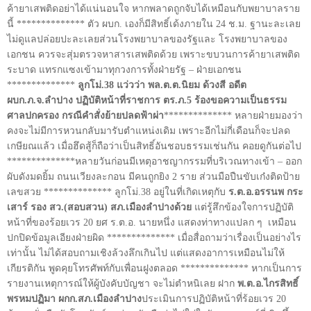
ค้ายาเสพติดอย่าได้แน่นอนใจ หากพลาดถูกจับได้เหมือนกับพยาบาลราย
นี้ ************** ตัว ผบก. เองก็มีสิทธิ์เด้งภายใน 24 ช.ม. ฐานะละเลย
ไม่ดูแลปล่อยปะละเลยส่วนโรงพยาบาลของรัฐและ โรงพยาบาลของ
เอกชน ควรจะสุ่มตรวจหาสารเสพติดด้วย เพราะขบวนการค้ายาเสพติด
ระบาด แทรกแซงเข้ามาทุกวงการทั้งฝ่ายรัฐ – ฝ่ายเอกชน
**************
ลูกโม่.38 แว่วว่า พล.ต.ต.นิยม ด้วงสี อดีต
ผบก.ภ.จ.ลำปาง ปฏิบัติหน้าที่ราชการ ตร.ภ.5 ร้องขอความเป็นธรรม
ศาลปกครอง กรณีคำสั่งย้ายปลดฟ้าผ่า
************** หลายฝ่ายมองว่า
คงจะไม่มีการหวนกลับมารับตำแหน่งเดิม เพราะอีกไม่กี่เดือนก็จะปลด
เกษียณแล้ว เมื่อฮึดสู้ก็ถือว่าเป็นสิทธิ์อันชอบธรรมเช่นกัน คอยดูกันต่อไป
**************หลายวันก่อนมีเหตุอาชญากรรมที่บริเวณทางเข้า – ออก
ผับดังมดยิ้ม ถนนเวียงละกอน มีคนถูกยิง 2 ราย ส่วนมือปืนขับเก๋งติดป้าย
เลขสวย ************** ลูกโม่.38 อยู่ในที่เกิดเหตุกับ
ร.ต.อ.อรรนพ กระ
เสาร์ รอง สว.(สอบสวน) สภ.เมืองลำปางด้วย
แต่รู้สึกข้องใจการปฏิบัติ
หน้าที่ของร้อยเวร 20 ยศ ร.ต.อ. นายหนึ่ง แสดงท่าทางแปลก ๆ
เหมือน
ปกปิดข้อมูลเอียงฝ่ายผิด ************** เมื่อสื่อถามว่าเรื่องเป็นอย่างไร
เท่านั้น ไม่ได้สอบถามเชิงล้วงลึกเกินไป แต่แสดงอาการเหมือนไม่ให้
เกียรติกัน พูดคุยโทรศัพท์กับเพื่อนฝูงตลอด ************** หากเป็นการ
รายงานเหตุการณ์ให้ผู้บังคับบัญชา จะไม่ตำหนิเลย ฝาก
พ.ต.อ.ไกรสิทธิ์
พรหมปฏิมา ผกก.สภ.เมืองลำปาง
ประเมินการปฏิบัติหน้าที่ร้อยเวร 20