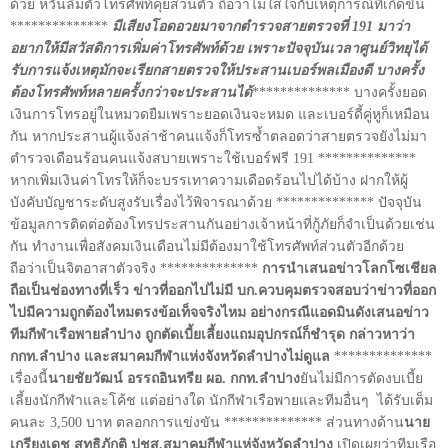
ด้วย หวั่นลืมตัวโทรศัพท์คุยส่วนตัว ถือว่าไม่ใส่ใจกับเหตุการณ์ที่เกิดขึ้น
**************
มีเสียงโอดอวยมาจากตำรวจสายตรวจที่ 191 มาว่า
อยากให้มีสวัสดิการเพิ่มค่าโทรศัพท์ด้วย เพราะปัจจุบันเวลาศูนย์วิทยุได้
รับการแจ้งเหตุมักจะเรียกสายตรวจให้ประสานเบอร์พลเมืองดี บางครั้ง
ต้องโทรศัพท์หลายครั้งกว่าจะประสานได้
************** บางครั้งยอด
เงินการโทรอยู่ในหมวดยืมเพราะยอดเงินจะหมด และเบอร์ดี้คู่หูก็เหมือน
กัน หากประสานผู้แจ้งล่าช้าคนแจ้งก็โทรซ้ำตลอดว่าสายตรวจยังไม่มา
ตำรวจเดือนร้อนคนแจ้งสบายเพราะใช้เบอร์ฟรี 191 **************
หากเพิ่มเงินค่าโทรให้ก็จะบรรเทาความเดือดร้อนไปได้บ้าง ฝากให้ผู้
บังคับบัญชาระดับสูงรับเรื่องไว้พิจารณาด้วย ************** ปัจจุบัน
ข้อมูลการติดต่อต้องโทรประสานกันอย่างเจ้าหน้าที่กู้ภัยก็จำเป็นด้วยเช่น
กัน ทำงานเพื่อสังคมเงินเดือนไม่มีต้องมาใช้โทรศัพท์ส่วนตัวอีกด้วย
ถือว่าเป็นจิตอาสาตัวจริง **************
การนำเสนอข่าวโลกโซเชียล
ถือเป็นช่องทางที่เร็ว ข่าวที่ออกไปไม่มี บก.ควบคุมตรวจสอบว่าข่าวที่ออก
ไปมีความถูกต้องไหมตรงข้อเท็จจริงไหม อย่างกรณีแอดมินดังเสนอข่าว
ทีมกีฬาเรือพายลำปาง ถูกตัดเบี้ยเลี้ยงแถมอุปกรณ์ก็ชำรุด กล่าวหาว่า
กกท.ลำปาง และสมาคมกีฬาแห่งจังหวัดลำปางไม่ดูแล
**************
เรื่องนี้
นายชัยวัฒน์ อรรถอินทรีย ผอ. กกท.ลำปาง
ยันไม่มีการตัดงบเบี้ย
เลี้ยงนักกีฬาและโค้ช แต่อย่างใด นักกีฬาเรือพายและทีมอื่นๆ
ได้รับเต็ม
คนละ 3,500 บาท ตลอกการแข่งขัน ************** ส่วนทางด้าน
นาย
เกรียงเดช สุทธิภักติ ปชส.สมาคมกีฬาแห่จังหวัดลำปาง
เปิดเผยว่าทีมเรือ