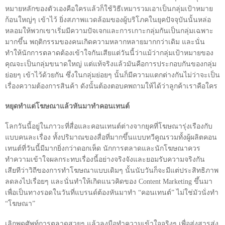
หมายหลักของตัวเองคือใครแล้วก็ใช้วิธีเหมารวมเอาเป็นกลุ่มเป้าหมาย
ก้อนใหญ่ๆ เข้าไว้ ยิ่งสภาพแวดล้อมของผู้บริโภคในยุคปัจจุบันนั้นหล่อ
หลอมให้พวกเขาเริ่มมีความปัจเจกและการเกาะกลุ่มกันเป็นกลุ่มเฉพาะ
มากขึ้น พฤติกรรมของคนเกิดความหลากหลายมากกว่าเดิม และนั่น
ทำให้นักการตลาดต้องเข้าใจกันเสียแต่วันนี้ว่าแม้ว่ากลุ่มเป้าหมายของ
คุณจะเป็นกลุ่มขนาดใหญ่ แต่แท้จริงแล้วมันคือการประกอบกันของกลุ่ม
ย่อยๆ เข้าไว้ด้วยกัน ซึ่งในกลุ่มย่อยๆ นั้นก็มีความแตกต่างกันไม่ว่าจะเป็น
เรื่องความต้องการสินค้า ดังนั้นต้องตอบคพถามให้ได้ว่าลูกค้าเราคือใคร
หยุดทำแต่โฆษณาแล้วหันมาทำคอนเทนต์
โลกวันนี้อยู่ในภาวะที่สื่อและคอนเทนต์ต่างจากยุคที่โฆษณารุ่งเรืองกับ
แบบคนละเรื่อง ทั้งปริมาณของสื่อที่มากขึ้นแบบทวีคูณรวมทั้งผู้ผลิตคอน
เทนต์ที่วันนี้มีมากยิ่งกว่าดอกเห็ด นักการตลาดและนักโฆษณาควร
ทำความเข้าใจผลกระทบเรื่องนี้อย่างจริงจังและยอมรับความจริงกัน
เสียทีว่าวิถีของการทำโฆษณาแบบเดิมๆ นั้นนับวันก็จะมีแต่ประสิทธิภาพ
ลดลงไปเรื่อยๆ และนั่นทำให้เกิดแนวคิดของ
Content Marketing
ขึ้นมา
เพื่อเป็นทางรอดในวันที่แบรนด์ต้องหันมาทำ
“
คอนเทนต์
”
ไม่ใช่มัวนั่งทำ
“
โฆษณา
”
เลิกพูดศัพท์การตลาดสวยๆ แล้วลงมือทำความเข้าใจจริงๆ เพื่อส่งสารส่ง