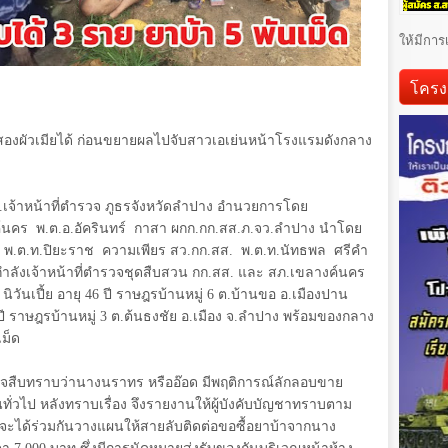
ให้มีการ
โครง
้าสองผัวเมียได้ ก่อนขยายผลไปจับสาวเอเย่นหน้าโรงแรมดังกลาง
0 น.เจ้าหน้าที่ตำรวจ ภูธรจังหวัดลำปาง อำนวยการโดย
์นคร
พ.ต.อ.อัครินทร์
กาสา ผกก.กก.สส.ภ.จว.ลำปาง นำโดย
 พ.ต.ท.ปิยะราช
ความเพียร สว.กก.สส.
พ.ต.ท.นัทธพล
ศรีคำ
ำลังเจ้าหน้าที่ตำรวจชุดสืบสวน กก.สส. และ สภ.เขลางค์นคร
นิวันเปี้ย อายุ 46 ปี ราษฎรบ้านหมู่ 6 ต.บ้านขอ อ.เมืองปาน
 ปี ราษฎรบ้านหมู่ 3 ต.ต้นธงชัย อ.เมือง จ.ลำปาง พร้อมของกลาง
เม็ด
ตำรวจสืบทราบว่านางนราทร หรืออ๊อด มีพฤติการณ์ลักลอบขาย
านทั่วไป หลังทราบเรื่อง จึงรายงานให้ผู้บังคับบัญชาทราบตาม
บกุมจะได้ร่วมกันวางแผนให้สายลับติดต่อขอซื้อยาบ้าจากนาง