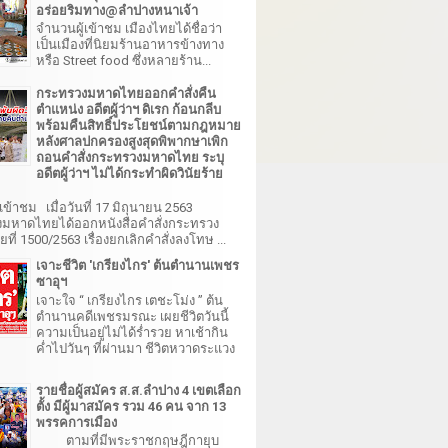
อร่อยริมทาง@ลำปางหนาเจ้า
จำนวนผู้เข้าชม เมืองไทยได้ชื่อว่า
เป็นเมืองที่นิยมร้านอาหารข้างทาง
หรือ Street food ซึ่งหลายร้าน...
กระทรวงมหาดไทยออกคำสั่งคืน
ตำแหน่ง อดีตผู้ว่าฯ ดิเรก ก้อนกลีบ
พร้อมคืนสิทธิ์ประโยชน์ตามกฎหมาย
หลังศาลปกครองสูงสุดพิพากษาเพิก
ถอนคำสั่งกระทรวงมหาดไทย ระบุ
อดีตผู้ว่าฯ ไม่ได้กระทำผิดวินัยร้าย
เข้าชม เมื่อวันที่ 17 มิถุนายน 2563
มหาดไทยได้ออกหนังสือคำสั่งกระทรวง
ี่ 1500/2563 เรื่องยกเลิกคำสั่งลงโทษ ...
เจาะชีวิต 'เกรียงไกร' ต้นตำนานเพชร
ซาอุฯ
เจาะใจ “ เกรียงไกร เตชะโม่ง ” ต้น
ตำนานคดีเพชรมรณะ เผยชีวิตวันนี้
ความเป็นอยู่ไม่ได้ร่ำรวย หาเช้ากิน
ค่ำไปวันๆ ที่ผ่านมา ชีวิตหวาดระแวง
รายชื่อผู้สมัคร ส.ส.ลำปาง 4 เขตเลือก
ตั้ง มีผู้มาสมัคร รวม 46 คน จาก 13
พรรคการเมือง
ตามที่มีพระราชกฤษฎีกายุบ