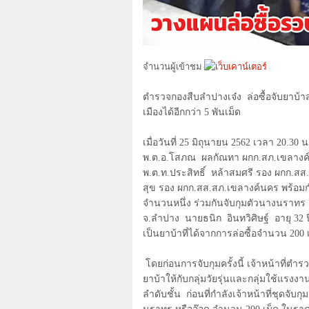
จำนวนผู้เข้าชม
ตำรวจกองสืบลำปางเจ๋ง
ล่อซื้อจับยาบ
เมืองได้อีกกว่า 5 พันเม็ด
เมื่อวันที่ 25 มิถุนายน 2562 เวลา 20.3
พ.ต.อ.โสภณ
ผลกัณทา ผกก.สภ.เขลางค
พ.ต.ท.ประสิทธิ์
หล้าสมศรี รอง ผกก.สส.
สุข รอง ผกก.สส.สภ.เขลางค์นคร พร้อมก
จำนวนหนึ่ง ร่วมกันจับกุมตัวนางนราทร
จ.ลำปาง
นายธนิก
อินทวิศิษฐ์
อายุ 32
เป็นยาบ้าที่ได้จากการล่อซื้อจำนวน 200 
โดยก่อนการจับกุมครั้งนี้ เจ้าหน้าที่
ยาบ้าให้กับกลุ่มวัยรุ่นและกลุ่มใช้แรงง
ลำดับชั้น
ก่อนที่กำลังเจ้าหน้าที่ชุดจั