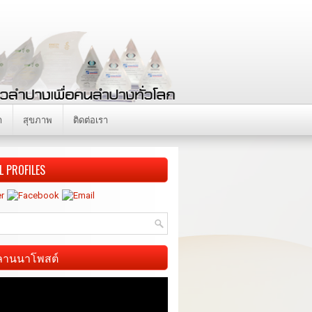
า
สุขภาพ
ติดต่อเรา
L PROFILES
ี ลานนาโพสต์