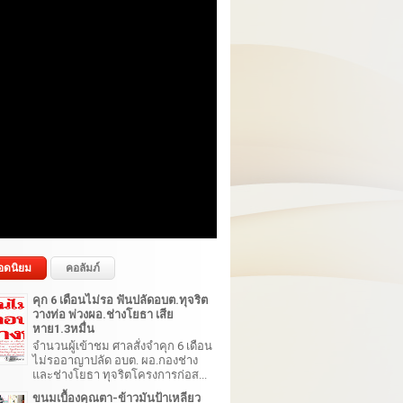
อดนิยม
คอลัมภ์
คุก 6 เดือนไม่รอ ฟันปลัดอบต.ทุจริต
วางท่อ พ่วงผอ.ช่างโยธา เสีย
หาย1.3หมื่น
จำนวนผู้เข้าชม ศาลสั่งจำคุก 6 เดือน
ไม่รออาญาปลัด อบต. ผอ.กองช่าง
และช่างโยธา ทุจริตโครงการก่อส...
ขนมเบื้องคุณตา-ข้าวมันป้าเหลียว