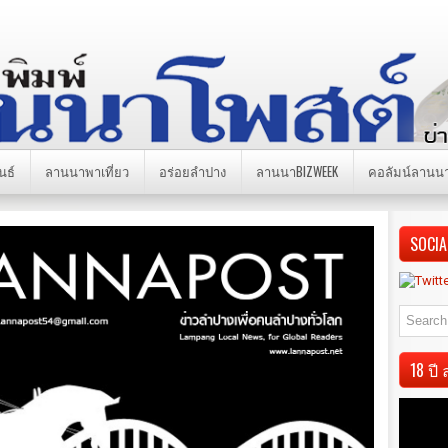
นธ์
ลานนาพาเที่ยว
อร่อยลำปาง
ลานนาBIZWEEK
คอลัมน์ลานน
SOCIA
18 ป