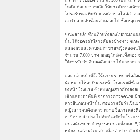
นราทร หรืออ๊อด จำนวน 200 เม็ด ในราคา
โลตัส ก่อนจะมอบเงินให้สายลับทางเจ้าหน
ไปรอรับของที่บริเวณหน้าห้างโลตัส
ต่อ
เอารับสายลับซ้อนสามออกไป ซึ่งเหตุการณ์
ขณะสายลับซ้อนท้ายทั้งสองไปตามถนนสา
นั้น ได้จอดรถให้สายลับลงข้างทาง ขณะที่ก
แสดงตัวและควบคุมตัวชายหญิงสองคนไว
จำนวน 7,000 บาท ตกอยู่ใกล้คนทั้งสอง
ให้การรับว่าเงินสดดังกล่าว ได้มาจากข
ต่อมาเจ้าหน้าที่จึงให้นางนราทร หรืออ๊อ
นัดหมายให้มารับตรงหน้าโรงแรมมีชื่อแห่
ยังหน้าโรงแรม ซึ่งพบหญิงสาวต้องสงสัยรา
เข้าแสดงตัวทันที จากการตรวจคนพบมียา
สาวยืนก่อนหน้านั้น สอบถามรับว่าเป็นยาบ
หญิงสาวคนดังกล่าว ทราบชื่อภายหลังคือ น
อ.เมือง จ.ลำปาง ไปค้นห้องพักในโรงแ
ตรวจค้นพบยาบ้าซุกซ่อน รวมทั้งหมด 5
,
พนักงานสอบสวน สภ.เมืองลำปาง ดำเน