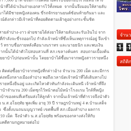
 7,000 บาท ซึ่งมีการนัดหมายส่งรับของกันบริเวณหน้าห้าง
้าที่ได้นำเงินถ่ายเอกสารไว้ทั้งหมด
จากนั้นจึงมอบให้สายลับ
มาได้มีชายหญิงสองคน ขี่รถจักรยานยนต์ซ้อนท้ายกันมา และ
ดังกล่าวมีเจ้าหน้าที่คอยติดตามเฝ้าดูอย่างกระชั้นชิด
ยลำปาง-งาว ฝ่ายชายได้ส่งยาให้สายลับและรับเงินไป จาก
จำนว
ำลังจะขี่รถออกไป กำลังเจ้าหน้าที่ซึ่งเห็นเหตุการณ์อยู่ จึงเข้า
้ ทราบชื่อภายหลังคือนางนราทร และนายธนิก และพบเงิน
1
 จากนั้นได้นำตัวไปสอบสวนที่ สภ.เขลางค์นคร
สอบถามเบื้องต้น
ายยาบ้าไปก่อนหน้านั้น โดยยาบ้าได้ซื้อมาจากหญิงสาวรายหนึ่ง
สถิติ
ด ติดต่อซื้อยาบ้าจากหญิงที่กล่าวอ้าง จำนวน 200 เม็ด และมีการ
งหนึ่งกลางเมืองลำปาง พอถึงเวลานัดเจ้าหน้าที่ได้เดินทางไป
ยหนึ่งยืนอยู่ และเกิดไหวตัวทันกำลังจะเดินหนี เจ้าหน้าที่จึง
บ้าจำนวน 200 เม็ดซุกไว้หน้าตอไม้หน้าโรงแรม ใกล้ที่หญิง
้าของตนที่เตรียมส่งให้ลูกค้า จากนั้นเจ้าหน้าที่ตำรวจจึงนำตัว
.ส.อโยฤทัย พูลเพิ่ม อายุ 39 ปี ราษฎรบ้านหมู่ 4 ต.บ้านเสด็จ
รม
ซึ่งตั้งบนถนนบุญวาทย์ เขตพื้นที่ สภ.เมืองลำปาง ผลการ
210 เม็ด
จึงนำตัว น.ส.อโยฤทัย พร้อมของกลางส่งให้กับ
ินคดีตามกฎหมายต่อไป