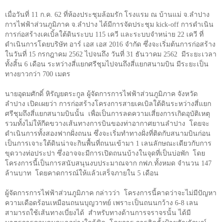
เมื่อวันที่
11
ก.ค.
62
ที่ห้องประชุมล้อมรัก โรงแรม ณ บ้านแม่ จ.ลำปาง
การไฟฟ้าส่วนภูมิภาค จ.ลำปาง ได้มีการจัดประชุม
kick-off
การดำเนิน
การก่อสร้างเคเบิ้ลใต้ดินระบบ
115
เควี และระบบจำหน่าย
22
เควี ที่
ดำเนินการโดยบริษัท อาร์ เอส เอส
2016
จำกัด ซึ่งจะเริ่มต้นการก่อสร้าง
ในวันที่
15
กรกฎาคม
2562
ไปจนถึง วันที่
31
ธันวาคม
2562
มีระยะเวลา
ทั้งสิ้น
6
เดือน ระหว่างสี่แยกศรีชุมไปจนถึงสี่แยกสนามบิน มีระยะเป็น
ทางยาวกว่า
700
เมตร
นายอุดมศักดิ์ หิรัญยตระกูล ผู้จัดการการไฟฟ้าส่วนภูมิภาค จังหวัด
ลำปาง เปิดเผยว่า การก่อสร้างโครงการสายเคเบิลใต้ดินระหว่างสี่แยก
ศรีชุมถึงสี่แยกสนามบินนั้น
เพื่อเป็นการลดความเสี่ยงการเกิดอุบัติเหตุ
รวมทั้งไม่ให้กีดขวางเส้นทางการบินของท่าอากาศยานลำปาง
โดยจะ
ดำเนินการทั้งสองฟากฝั่งถนน ซึ่งจะเริ่มทำทางฝั่งที่ติดกับสนามบินก่อน
เป็นการเจาะใต้ดินน่าจะกินพื้นที่ถนนเข้ามา
1
เลนลักษณะเดียวกับการ
ขุดวางท่อประปา ซึ่งอาจจะมีการเปิดถนนบ้างในจุดที่เป็นบ่อพัก
โดย
โครงการนี้เป็นการสนับสนุนงบประมาณจาก กฟภ.ทั้งหมด จำนวน
147
ล้านบาท
โดยคาดการณ์ให้แล้วเสร็จภายใน
5
เดือน
ผู้จัดการการไฟฟ้าส่วนภูมิภาค กล่าวว่า
โครงการนี้คาดว่าจะไม่มีปัญหา
ความเดือดร้อนเหมือนถนนบุญวาทย์ เพราะเป็นถนนกว้าง
6-8
เลน
สามารถใช้เส้นทางเบี่ยงได้
สำหรับทางด้านการจราจรนั้น ได้มี