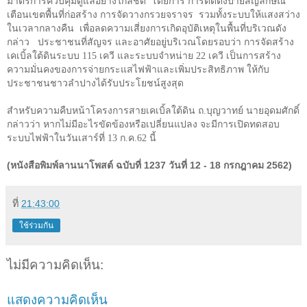
มาตรการควบคุมดูแลอย่างใกล้ชิด
โดยการ การติดตั้งป้ายสัญลักษณ์
เตือนเขตพื้นที่ก่อสร้าง การจัดวางกรวยจราจร
รวมทั้งระบบให้แสงสว่าง
ในเวลากลางคืน
เพื่อลดความเสี่ยงการเกิดอุบัติเหตุในพื้นที่บริเวณดัง
กล่าว
ประชาชนที่สัญจร และอาศัยอยู่บริเวณโดยรอบว่า การจัดสร้าง
เคเบิ้ลใต้ดินระบบ
115
เควี และระบบจำหน่าย
22
เควี เป็นการสร้าง
ความมั่นคงของการจ่ายกระแสไฟฟ้าและเพิ่มประสิทธิภาพ ให้กับ
ประชาชนชาวลำปางได้รับประโยชน์สูงสุด
สำหรับความคืบหน้าโครงการสายเคเบิ้ลใต้ดิน ถ.บุญวาทย์ นายอุดมศักดิ์
กล่าวว่า หากไม่มีอะไรขัดข้องหรือเปลี่ยนแปลง จะมีการเปิดทดสอบ
ระบบไฟฟ้าในวันเสาร์ที่
13
ก.ค.
62
นี้
(หนังสือพิมพ์ลานนาโพสต์ ฉบับที่ 1237 วันที่ 12 - 18 กรกฎาคม 2562)
ที่
21:43:00
ใช้ร่วมกัน
ไม่มีความคิดเห็น:
แสดงความคิดเห็น