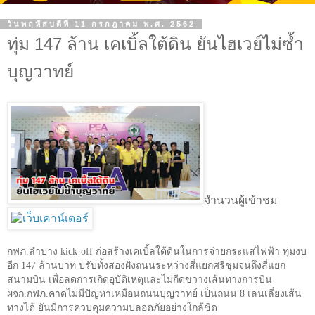
วันพฤหัสบดีที่ 11 กรกฎาคม พ.ศ. 2562
ทุ่ม 147 ล้าน เคเบิ้ลใต้ดิน ยันไฮเวย์ไม่ซ้ำ
บุญวาทย์
จำนวนผู้เข้าชม
กฟภ.ลำปาง
kick-off
ก่อสร้างเคเบิ้ลใต้ดินในการจ่ายกระแสไฟฟ้า ทุ่มงบ
อีก
147
ล้านบาท ปรับทั้งสองฝั่งถนนระหว่างสี่แยกศรีชุมจนถึงสี่แยก
สนามบิน เพื่อลดการเกิดอุบัติเหตุและไม่กีดขวางเส้นทางการบิน
ผจก.กฟภ.คาดไม่มีปัญหาเหมือนถนนบุญวาทย์ เป็นถนน
8
เลนเลี่ยงเส้น
ทางได้ ยันมีการควบคุมความปลอดภัยอย่างใกล้ชิด