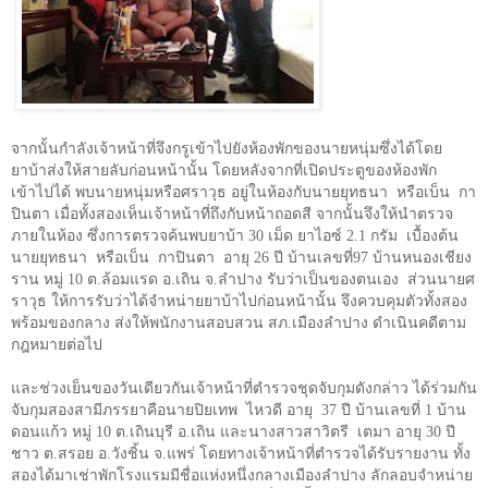
จากนั้นกำลังเจ้าหน้าที่จึงกรูเข้าไปยังห้องพักของนายหนุ่มซึ่งได้โดย
ยาบ้าส่งให้สายลับก่อนหน้านั้น โดยหลังจากที่เปิดประตูของห้องพัก
เข้าไปได้ พบนายหนุ่มหรือศราวุธ อยู่ในห้องกับนายยุทธนา
หรือเบ็น
กา
ปินตา เมื่อทั้งสองเห็นเจ้าหน้าที่ถึงกับหน้าถอดสี จากนั้นจึงให้นำตรวจ
ภายในห้อง ซึ่งการตรวจค้นพบยาบ้า
30
เม็ด ยาไอซ์
2.1
กรัม
เบื้องต้น
นายยุทธนา
หรือเบ็น
กาปินตา
อายุ
26
ปี บ้านเลขที่
97
บ้านหนองเชียง
ราน หมู่
10
ต.ล้อมแรด อ.เถิน จ.ลำปาง รับว่าเป็นของตนเอง
ส่วนนายศ
ราวุธ ให้การรับว่าได้จำหน่ายยาบ้าไปก่อนหน้านั้น จึงควบคุมตัวทั้งสอง
พร้อมของกลาง ส่งให้พนักงานสอบสวน สภ.เมืองลำปาง ดำเนินคดีตาม
กฎหมายต่อไป
และช่วงเย็นของวันเดียวกันเจ้าหน้าที่ตำรวจชุดจับกุมดังกล่าว ได้ร่วมกัน
จับกุมสองสามีภรรยาคือนายปิยเทพ
ไหวดี อายุ
37
ปี บ้านเลขที่
1
บ้าน
ดอนแก้ว หมู่
10
ต.เถินบุรี อ.เถิน และนางสาวสาวิตรี
เตมา อายุ
30
ปี
ชาว ต.สรอย อ.วังชิ้น จ.แพร่ โดยทางเจ้าหน้าที่ตำรวจได้รับรายงาน ทั้ง
สองได้มาเช่าพักโรงแรมมีชื่อแห่งหนึ่งกลางเมืองลำปาง ลักลอบจำหน่าย