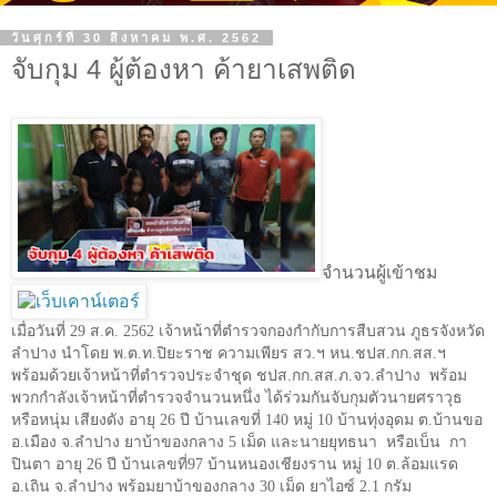
วันศุกร์ที่ 30 สิงหาคม พ.ศ. 2562
จับกุม 4 ผู้ต้องหา ค้ายาเสพติด
จำนวนผู้เข้าชม
เมื่อวันที่
29
ส.ค.
2562
เจ้าหน้าที่ตำรวจกองกำกับการสืบสวน ภูธรจังหวัด
ลำปาง นำโดย พ.ต.ท.ปิยะราช ความเพียร สว.ฯ หน.ชปส.กก.สส.ฯ
พร้อมด้วยเจ้าหน้าที่ตำรวจประจำชุด ชปส.กก.สส.ภ.จว.ลำปาง
พร้อม
พวกกำลังเจ้าหน้าที่ตำรวจจำนวนหนึ่ง ได้ร่วมกันจับกุมตัวนายศราวุธ
หรือหนุ่ม เสียงดัง อายุ
26
ปี บ้านเลขที่
140
หมู่
10
บ้านทุ่งอุดม ต.บ้านขอ
อ.เมือง จ.ลำปาง ยาบ้าของกลาง
5
เม็ด และนายยุทธนา
หรือเบ็น
กา
ปินตา อายุ
26
ปี บ้านเลขที่
97
บ้านหนองเชียงราน หมู่
10
ต.ล้อมแรด
อ.เถิน จ.ลำปาง พร้อมยาบ้าของกลาง
30
เม็ด ยาไอซ์
2.1
กรัม