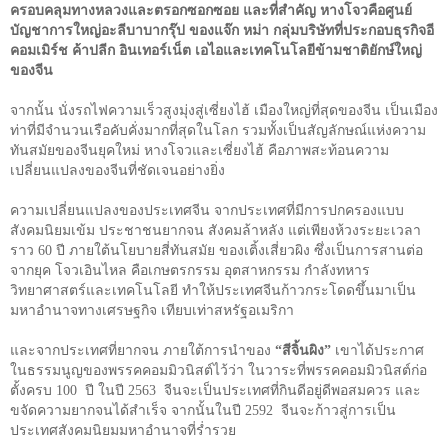
ครอบคลุมทางหลวงและตรอกซอกซอย และที่สำคัญ หางโจวคือศูนย์
บัญชาการใหญ่อะลีบาบากรุ๊ป ของแจ๊ก หม่า กลุ่มบริษัทที่ประกอบธุรกิจอี
คอมเมิร์ช ค้าปลีก อินเทอร์เน็ต เอไอและเทคโนโลยีข้ามชาติยักษ์ใหญ่
ของจีน
จากนั้น นั่งรถไฟความเร็วสูงมุ่งสู่เซี่ยงไฮ้ เมืองใหญ่ที่สุดของจีน เป็นเมือง
ท่าที่มีจำนวนเรือคับคั่งมากที่สุดในโลก รวมทั้งเป็นสัญลักษณ์แห่งความ
ทันสมัยของจีนยุคใหม่ หางโจวและเซี่ยงไฮ้ คือภาพสะท้อนความ
เปลี่ยนแปลงของจีนที่ชัดเจนอย่างยิ่ง
ความเปลี่ยนแปลงของประเทศจีน จากประเทศที่มีการปกครองแบบ
สังคมนิยมเข้ม ประชาชนยากจน สังคมล้าหลัง แต่เพียงห้วงระยะเวลา
ราว
60
ปี ภายใต้นโยบายสี่ทันสมัย ของเติ้งเสี่ยวผิง ซึ่งเป็นการสานต่อ
จากยุค โจวเอินไหล คือเกษตรกรรม อุตสาหกรรม กำลังทหาร
วิทยาศาสตร์และเทคโนโลยี ทำให้ประเทศจีนก้าวกระโดดขึ้นมาเป็น
มหาอำนาจทางเศรษฐกิจ เทียบเท่าสหรัฐอเมริกา
และจากประเทศที่ยากจน ภายใต้การนำของ
“สีจิ้นผิง”
เขาได้ประกาศ
ในธรรมนูญของพรรคคอมมิวนิสต์ไว้ว่า ในวาระที่พรรคคอมมิวนิสต์ก่อ
ตั้งครบ
100
ปี ในปี
2563
จีนจะเป็นประเทศที่กินดีอยู่ดีพอสมควร และ
ขจัดความยากจนได้สำเร็จ จากนั้นในปี
2592
จีนจะก้าวสู่การเป็น
ประเทศสังคมนิยมมหาอำนาจที่ร่ำรวย