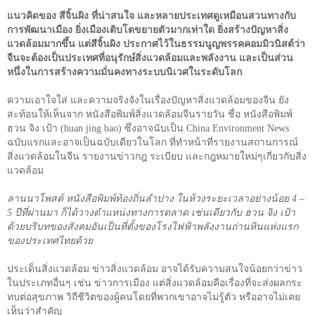
แนวคิดของ สีจิ้นผิง ที่น่าสนใจ และหลายประเทศดูเหมือนสวนทางกับ
การพัฒนาเมือง ยิ่งเมืองเติบโตขยายตัวมากเท่าใด ยิ่งสร้างปัญหาสิ่ง
แวดล้อมมากขึ้น แต่สีจิ้นผิง ประกาศไว้ในธรรมนูญพรรคคอมมิวนิสต์ว่า
จีนจะต้องเป็นประเทศที่อนุรักษ์สิ่งแวดล้อมและพลังงาน และเป็นส่วน
หนึ่งในการสร้างความมั่นคงทางระบบนิเวศในระดับโลก
ความเอาใจใส่ และความจริงจังในเรื่องปัญหาสิ่งแวดล้อมของจีน ยัง
สะท้อนให้เห็นจาก หนังสือพิมพ์สิ่งแวดล้อมจีนรายวัน ชื่อ หนังสือพิมพ์
ฮวน จิง เป้า (
huan jing bao
) ซึ่งอาจนับเป็น
China Environment News
ฉบับแรกและอาจเป็นฉบับเดียวในโลก ที่ทำหน้าที่รายงานสถานการณ์
สิ่งแวดล้อมในจีน รายงานข่าวกฎ ระเบียบ และกฎหมายใหม่ๆเกี่ยวกับสิ่ง
แวดล้อม
ลานนาโพสต์ หนังสือพิมพ์ท้องถิ่นลำปาง ในห้วงระยะเวลาอย่างน้อย
4 –
5
ปีที่ผ่านมา ก็ได้วางตำแหน่งทางการตลาด เช่นเดียวกับ ฮวน จิง เป้า
ด้วยบริบทของสังคมอันเป็นที่ตั้งของโรงไฟฟ้าพลังงานถ่านหินแห่งแรก
ของประเทศไทยด้วย
ประเด็นสิ่งแวดล้อม ข่าวสิ่งแวดล้อม อาจได้รับความสนใจน้อยกว่าข่าว
ในประเภทอื่นๆ เช่น ข่าวการเมือง แต่สิ่งแวดล้อมคือเรื่องที่จะส่งผลกระ
ทบต่อสุขภาพ วิถีชีวิตของผู้คนโดยที่พวกเขาอาจไม่รู้ตัว หรืออาจไม่เคย
เห็นว่าสำคัญ