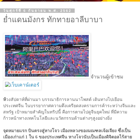
วันศุกร์ที่ 6 กันยายน พ.ศ. 2562
ย่ำแดนมังกร ทักทายอาลีบาบา
จำนวนผู้เข้าชม
ห้
วงสัปดาห์ที่ผ่านมา บรรณาธิการลานนาโพสต์ เดินทางไปเยือน
ประเทศจีน ในบรรยากาศความตึงเครียดสงครามการค้าระหว่างจีนและ
สหรัฐ เป้าหมายสำคัญในทริปนี้ คือการตามไปดูจีนยุคใหม่ ที่มีความ
ก้าวหน้าทางเทคโนโลยีและนวัตกรรมด้านต่างๆสูงอย่างยิ่ง
จุดหมายแรก บินตรงสู่หางโจว เมืองหลวงของมณฑลเจ้อเจียง ซึ่งเป็น
เมืองเก่าแก่
1
ใน
6
ของประเทศจีน หางโจวนับเป็นเมืองดิจิตอลไร้สาย