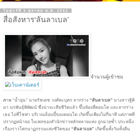
วันศุกร์ที่ 4 ตุลาคม พ.ศ. 2562
สื่อสังหาร‘ลันลาเบล’
จำนวนผู้เข้าชม
ภ
าพ “น้ำอุ่น” นายรัชเดช วงศ์ทะบุตร ลากร่าง
“ลันลาเบล”
นางสาวฐิติ
มา นรพันธุ์พิพัฒน์ ซึ่งน่าจะเสียชีวิตแล้ว ขึ้นห้องที่คอนโด และลากร่าง
เธอ ไปที่โซฟา บริเวณล็อบบี้ของคอนโด เกิดขึ้นเพียงไม่กี่นาที แต่ภาพที่
ปรากฏหน้าจอ ในเพจของสำนักข่าวหลักหลายแห่ง ถูกฉายซ้ำ ประหนึ่ง
เรื่องราวโศกนาฏกรรมแห่งชีวิตของ
“ลันลาเบล”
เกิดขึ้นทั้งวันทั้งคืน