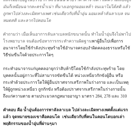
มันก็เหมือนฉากละครน้ำเน่า ที่นางเอกถูกมอมเหล้า จนเมาไม่ได้สติ แล้ว
ถูกพาไปล่วงละเมิดทางเพศ เช่นเดียวกับที่น้ำอุ่น มอมเหล้าลันลาเบล จน
หมดสติ และลากไปคอนโด
คำถามว่า เมื่อเห็นอาการลันลาเบลหนักขนาดนั้น ทำไมน้ำอุ่นจึงไม่พาไป
โรงพยาบาล จนต้องข้อหาการกระทำความผิดฐาน
พาผู้อื่นไปเพื่อการ
อนาจารโดยใช้กำลังประทุษร้ายใช้อำนาจครอบงำผิดคลองธรรมหรือใช้
วิธีข่มขืนใจด้วยประการใดๆ
กระทำอนาจารแก่บุคคลอายุกว่าสิบห้าปีโดยใช้กำลังประทุษร้าย โดย
บุคคลนั้นอยู่ภาวะที่ไม่สามารถขัดขืนได้ หน่วงเหนี่ยวกักขังผู้อื่น หรือ
กระทำด้วยประการใดให้ผู้อื่นปราศจากเสรีภาพในร่างกาย และเป็นเหตุ
ให้ผู้ถูกหน่วงเหนี่ยว ถูกกักขัง หรือต้องปราศจากเสรีภาพในร่างกายนั้น
ถึงแก่ความตาย ตามประมวลกฎหมายอาญา มาตรา
284, 278
และ
310
คำตอบ คือ น้ำอุ่นต้องการพาลัลลาเบล ไปล่วงละเมิดทางเพศตั้งแต่แรก
แล้ว จุดหมายของเขาคือคอนโด
เช่นเดียวกับที่คนในคอนโดบอกเล่า
พฤติกรรมของน้ำอุ่นที่ผ่านๆมา