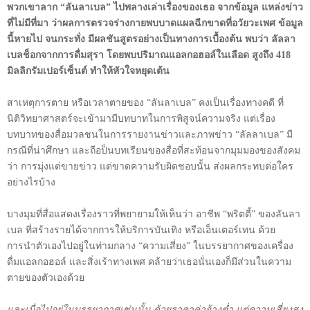
พวกเขาลาก “ลันลาเบล” ไปพลางเล่าเรื่องของเธอ จากข้อมูล แหล่งข่าว
ที่ไม่มีที่มา ว่าผลการตรวจร่างกายพบบาดแผลฉีกขาดที่อวัยวะเพศ ข้อมูล
นี้หายไป จนกระทั่ง มีผลชันสูตรอย่างเป็นทางการเบื้องต้น พบว่า ลัลลา
เบลช็อกจากการดื่มสุรา โดยพบปริมาณแอลกอฮอล์ในเลือด สูงถึง
418
มิลลิกรัมเปอร์เซ็นต์ ทำให้หัวใจหยุดเต้น
สาเหตุการตาย หรือเวลาตายของ “ลันลาเบล” คงเป็นเรื่องทางคดี ที่
นิติวิทยาศาสตร์จะเข้ามามีบทบาทในการพิสูจน์ความจริง แต่เรื่อง
บทบาทของสื่อมวลชนในการรายงานข่าวและภาพข่าว “ลัลลาเบล” มี
กรณีที่น่าศึกษา และถือป็นบทเรียนของสื่อที่สะท้อนจากมุมมองของสังคม
ว่า การมุ่งแต่ขายข่าว แต่ขาดความรับผิดชอบนั้น ส่งผลกระทบต่อใคร
อย่างไรบ้าง
บางมุมที่สื่อแสดงเรื่องราวที่พยายามให้เห็นว่า อาชีพ “พริตตี้” ของลันลา
เบล ที่สร้างรายได้จากการให้บริการบันเทิง หรือเอ็นเตอร์เทน ด้วย
การนำตัวเองไปอยู่ในท่ามกลาง “ความเสี่ยง” ในบรรยากาศของเครื่อง
ดื่มแอลกอฮอล์ และสิ่งเร้าทางเพศ คล้ายว่าเธอนั่นเองก็มีส่วนในความ
ตายของตัวเองด้วย
และเมื่อไปอยู่ในบรรยากาศเช่นนั้น ด้วยราคาค่าจ้างต่ำ แต่ความเสี่ยงสูง