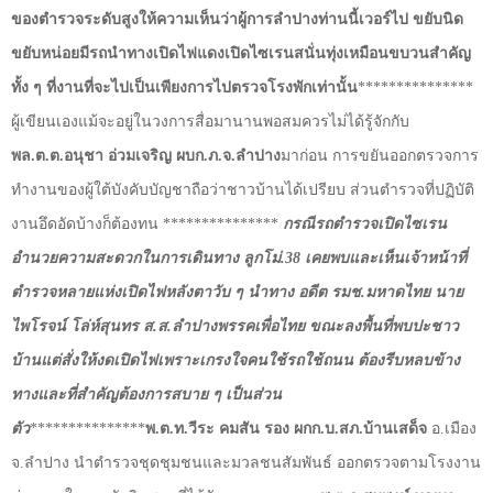
ของตำรวจระดับสูงให้ความเห็นว่าผู้การลำปางท่านนี้เวอร์ไป ขยับนิด
ขยับหน่อยมีรถนำทางเปิดไฟแดงเปิดไซเรนสนั่นทุ่งเหมือนขบวนสำคัญ
ทั้ง ๆ ที่งานที่จะไปเป็นเพียงการไปตรวจโรงพักเท่านั้น
***************
ผู้เขียนเองแม้จะอยู่ในวงการสื่อมานานพอสมควรไม่ได้รู้จักกับ
พล.ต.ต.อนุชา อ่วมเจริญ ผบก.ภ.จ.ลำปาง
มาก่อน การขยันออกตรวจการ
ทำงานของผู้ใต้บังคับบัญชาถือว่าชาวบ้านได้เปรียบ ส่วนตำรวจที่ปฏิบัติ
งานอึดอัดบ้างก็ต้องทน ***************
กรณีรถตำรวจเปิดไซเรน
อำนวยความสะดวกในการเดินทาง ลูกโม่.38 เคยพบและเห็นเจ้าหน้าที่
ตำรวจหลายแห่งเปิดไฟหลังตาวับ ๆ นำทาง อดีต รมช.มหาดไทย นาย
ไพโรจน์ โล่ห์สุนทร ส.ส.ลำปางพรรคเพื่อไทย ขณะลงพื้นที่พบปะชาว
บ้านแต่สั่งให้งดเปิดไฟเพราะเกรงใจคนใช้รถใช้ถนน ต้องรีบหลบข้าง
ทางและที่สำคัญต้องการสบาย ๆ เป็นส่วน
ตัว
***************
พ.ต.ท.วีระ คมสัน รอง ผกก.บ.สภ.บ้านเสด็จ
อ.เมือง
จ.ลำปาง นำตำรวจชุดชุมชนและมวลชนสัมพันธ์ ออกตรวจตามโรงงาน