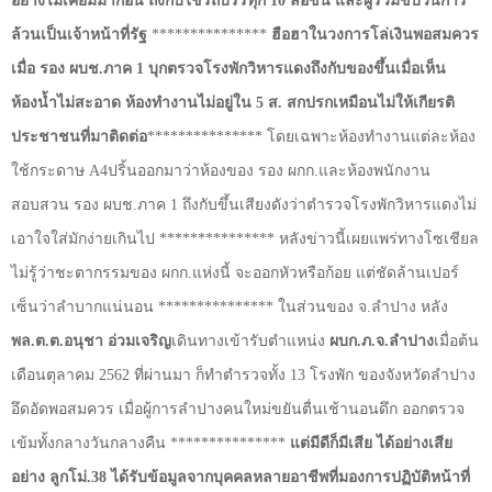
อย่างไม่เคยมีมาก่อน ถึงกับใช้รถบรรทุก 10 ล้อขน และผู้ร่วมขบวนการ
ล้วนเป็นเจ้าหน้าที่รัฐ
***************
ฮือฮาในวงการโล่เงินพอสมควร
เมื่อ รอง ผบช.ภาค 1 บุกตรวจโรงพักวิหารแดงถึงกับของขึ้นเมื่อเห็น
ห้องน้ำไม่สะอาด ห้องทำงานไม่อยู่ใน 5 ส. สกปรกเหมือนไม่ให้เกียรติ
ประชาชนที่มาติดต่อ
*************** โดยเฉพาะห้องทำงานแต่ละห้อง
ใช้กระดาษ
A4
ปริ้นออกมาว่าห้องของ รอง ผกก.และห้องพนักงาน
สอบสวน รอง ผบช.ภาค 1 ถึงกับขึ้นเสียงดังว่าตำรวจโรงพักวิหารแดงไม่
เอาใจใส่มักง่ายเกินไป *************** หลังข่าวนี้เผยแพร่ทางโซเชียล
ไม่รู้ว่าชะตากรรมของ ผกก.แห่งนี้ จะออกหัวหรือก้อย แต่ชัดล้านเปอร์
เซ็นว่าลำบากแน่นอน *************** ในส่วนของ จ.ลำปาง หลัง
พล.ต.ต.อนุชา อ่วมเจริญ
เดินทางเข้ารับตำแหน่ง
ผบก.ภ.จ.ลำปาง
เมื่อต้น
เดือนตุลาคม 2562 ที่ผ่านมา ก็ทำตำรวจทั้ง 13 โรงพัก ของจังหวัดลำปาง
อึดอัดพอสมควร เมื่อผู้การลำปางคนใหม่ขยันตื่นเช้านอนดึก ออกตรวจ
เข้มทั้งกลางวันกลางคืน ***************
แต่มีดีก็มีเสีย ได้อย่างเสีย
อย่าง ลูกโม่.38 ได้รับข้อมูลจากบุคคลหลายอาชีพที่มองการปฏิบัติหน้าที่