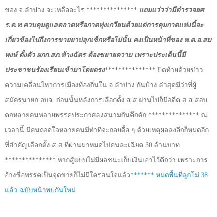
ของ จ.ลำปาง จะเหลืออะไร ***************
แถมแว่วว่ามีตำรวจยศ
ร.ต.ท.ควบคุมดูแลตลาดหรือกาดทุ่งเกวียนด้วยแต่การคุมกาดแห่งนี้จะ
เกี่ยวข้องไปถึงการขายยาปลุกเซ็กหรือไม่นั้น คงเป็นหน้าที่ของ พ.ต.อ.สม
พงษ์ ตั้งตัว ผกก.สภ.ห้างฉัตร ต้องขยายความ เพราะประเด็นนี้มี
ประชาชนร้องเรียนเข้ามาโดยตรง
*************** ปิดท้ายด้วยข่าว
ความเคลื่อนไหวการเมืองท้องถิ่นใน จ.ลำปาง กันบ้าง ล่าสุดมีว่าที่ผู้
สมัครนายก อบจ. ก่อนนั้นหลังการเลือกตั้ง ส.ส.ผ่านไปก็มีอดีต ส.ส.สอบ
ตกหลายคนหลายพรรคประกาศลงสนามกันคึกคัก *************** ณ
เวลานี้ มีคนถอดใจหลายคนมีท่าทีจะถอยดื้อ ๆ ด้วยเหตุผลลงอีกก็หมดอีก
ที่สำคัญเลือกตั้ง ส.ส.ที่ผ่านมาหมดไปคนละเฉียด 30 ล้านบาท
*************** หากสู้แบบไม่มีผลชนะเก็บเงินเอาไว้ดีกว่า เพราะการ
อ้างชื่อพรรคเป็นจุดขายก็ไม่มีใครสนใจแล้ว
******* หมดพื้นที่ลูกโม่.38
แล้ว ฉบับหน้าพบกันใหม่