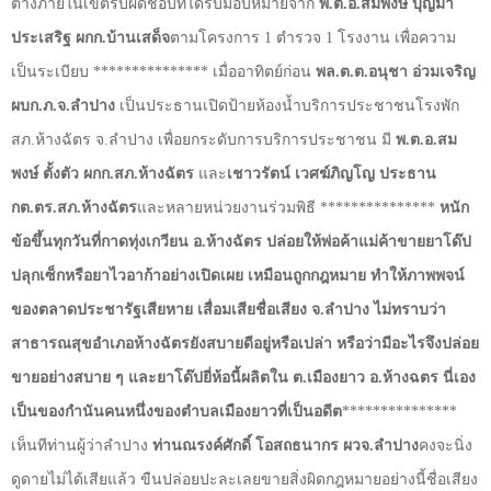
ต่างภายในเขตรับผิดชอบที่ได้รับมอบหมายจาก
พ.ต.อ.สมพงษ์ บุญมา
ประเสริฐ ผกก.บ้านเสด็จ
ตามโครงการ 1 ตำรวจ 1 โรงงาน เพื่อความ
เป็นระเบียบ *************** เมื่ออาทิตย์ก่อน
พล.ต.ต.อนุชา อ่วมเจริญ
ผบก.ภ.จ.ลำปาง
เป็นประธานเปิดป้ายห้องน้ำบริการประชาชนโรงพัก
สภ.ห้างฉัตร จ.ลำปาง เพื่อยกระดับการบริการประชาชน มี
พ.ต.อ.สม
พงษ์ ตั้งตัว ผกก.สภ.ห้างฉัตร
และ
เชาวรัตน์ เวศฆ์ภิญโญ ประธาน
กต.ตร.สภ.ห้างฉัตร
และหลายหน่วยงานร่วมพิธี ***************
หนัก
ข้อขึ้นทุกวันที่กาดทุ่งเกวียน อ.ห้างฉัตร ปล่อยให้พ่อค้าแม่ค้าขายยาโด๊ป
ปลุกเซ็กหรือยาไวอาก้าอย่างเปิดเผย เหมือนถูกกฎหมาย ทำให้ภาพพจน์
ของตลาดประชารัฐเสียหาย เสื่อมเสียชื่อเสียง จ.ลำปาง ไม่ทราบว่า
สาธารณสุขอำเภอห้างฉัตรยังสบายดีอยู่หรือเปล่า หรือว่ามีอะไรจึงปล่อย
ขายอย่างสบาย ๆ และยาโด๊ปยี่ห้อนี้ผลิตใน ต.เมืองยาว อ.ห้างฉตร นี่เอง
เป็นของกำนันคนหนึ่งของตำบลเมืองยาวที่เป็นอดีต
***************
เห็นทีท่านผู้ว่าลำปาง
ท่านณรงค์ศักดิ์ โอสถธนากร ผวจ.ลำปาง
คงจะนิ่ง
ดูดายไม่ได้เสียแล้ว ขืนปล่อยปะละเลยขายสิ่งผิดกฎหมายอย่างนี้ชื่อเสียง