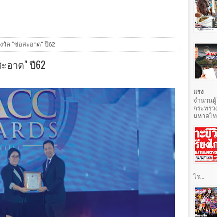
วัล "ช่อสะอาด" ปี62
สะอาด" ปี62
แรง
จำนวนผู้
กระทรวง
มหาดไทยท
ไร...