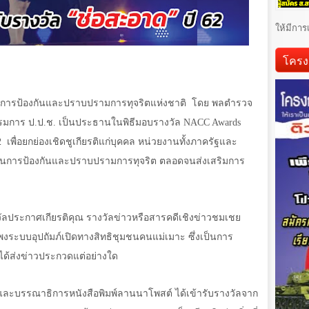
ให้มีการ
โครง
ารป้องกันและปราบปรามการทุจริตแห่งชาติ
โดย พลตำรวจ
มการ ป.ป.ช. เป็นประธานในพิธีมอบรางวัล
NACC Awards
2
เพื่อยกย่องเชิดชูเกียรติแก่บุคคล หน่วยงานทั้งภาครัฐและ
สนุนการป้องกันและปราบปรามการทุจริต ตลอดจนส่งเสริมการ
วัลประกาศเกียรติคุณ รางวัลข่าวหรือสารคดีเชิงข่าวชมเชย
งระบบอุปถัมภ์เปิดทางสิทธิชุมชนคนแม่เมาะ ซึ่งเป็นการ
ด้ส่งข่าวประกวดแต่อย่างใด
องและบรรณาธิการหนังสือพิมพ์ลานนาโพสต์ ได้เข้ารับรางวัลจาก