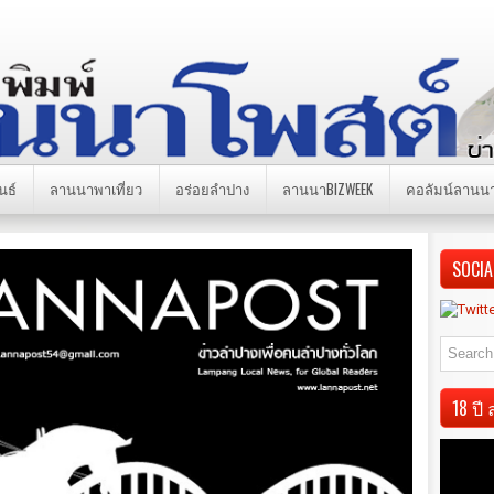
นธ์
ลานนาพาเที่ยว
อร่อยลำปาง
ลานนาBIZWEEK
คอลัมน์ลานน
SOCIA
18 ป