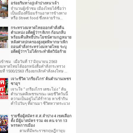
อร่อยริมทาง@ลำปางหนาเจ้า
จำนวนผู้เข้าชม เมืองไทยได้ชื่อว่า
เป็นเมืองที่นิยมร้านอาหารข้างทาง
หรือ Street food ซึ่งหลายร้าน...
กระทรวงมหาดไทยออกคำสั่งคืน
ตำแหน่ง อดีตผู้ว่าฯ ดิเรก ก้อนกลีบ
พร้อมคืนสิทธิ์ประโยชน์ตามกฎหมาย
หลังศาลปกครองสูงสุดพิพากษาเพิก
ถอนคำสั่งกระทรวงมหาดไทย ระบุ
อดีตผู้ว่าฯ ไม่ได้กระทำผิดวินัยร้าย
เข้าชม เมื่อวันที่ 17 มิถุนายน 2563
มหาดไทยได้ออกหนังสือคำสั่งกระทรวง
ี่ 1500/2563 เรื่องยกเลิกคำสั่งลงโทษ ...
เจาะชีวิต 'เกรียงไกร' ต้นตำนานเพชร
ซาอุฯ
เจาะใจ “ เกรียงไกร เตชะโม่ง ” ต้น
ตำนานคดีเพชรมรณะ เผยชีวิตวันนี้
ความเป็นอยู่ไม่ได้ร่ำรวย หาเช้ากิน
ค่ำไปวันๆ ที่ผ่านมา ชีวิตหวาดระแวง
รายชื่อผู้สมัคร ส.ส.ลำปาง 4 เขตเลือก
ตั้ง มีผู้มาสมัคร รวม 46 คน จาก 13
พรรคการเมือง
ตามที่มีพระราชกฤษฎีกายุบ