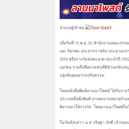
จำนวนผู้เข้าชม
เมื่อวันที่
15
พ.ย.
62
สำนักงานคณะกรรมก
เอก วัชรพล ประสารราชกิจ ประธานกรร
2019
หรือรางวัลช่อสะอาด ประจำปี
256
เอกชน รวมถึงสื่อมวลชนที่มีส่วนสนับ
ปลูกฝังคุณธรรมจริยธรรม
โดยหนังสือพิมพ์ลานนาโพสต์ ได้รับราง
ประเภทสื่อสิ่งพิมพ์ จากผลงานทลายกำแพ
พิจารณาให้รางวัล
โดยลานนาโพสต์ไม่ไ
ในวันดังกล่าว น.ส.วริษฐา ภักดี เจ้าข