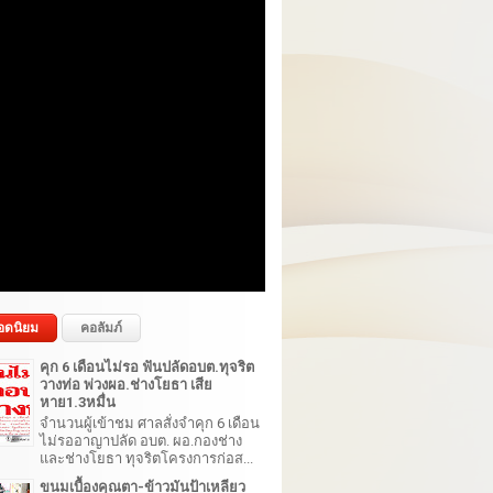
อดนิยม
คอลัมภ์
คุก 6 เดือนไม่รอ ฟันปลัดอบต.ทุจริต
วางท่อ พ่วงผอ.ช่างโยธา เสีย
หาย1.3หมื่น
จำนวนผู้เข้าชม ศาลสั่งจำคุก 6 เดือน
ไม่รออาญาปลัด อบต. ผอ.กองช่าง
และช่างโยธา ทุจริตโครงการก่อส...
ขนมเบื้องคุณตา-ข้าวมันป้าเหลียว