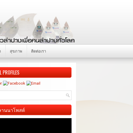
า
สุขภาพ
ติดต่อเรา
L PROFILES
ี ลานนาโพสต์