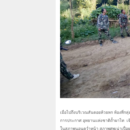
เมื่อไปถึงบริเวณสันดอยห้วยหก ท้องที่กล
การประกาศ อุทยานแห่งชาติถ้ำผาไท
เ
ในสภาพนอนคว่ำหน้า สภาพศพเน่าเปื่อย 