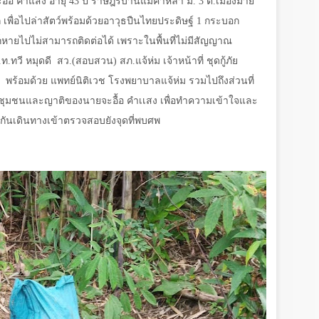
อื้อ คำแสง อายุ 43 ปี ราษฎรบ้านแม่คำหล้า ม. 3 ต.เมืองมาย
ึก เพื่อไปล่าสัตว์พร้อมด้วยอาวุธปืนไทยประดิษฐ์ 1 กระบอก
้นก็หายไปไม่สามารถติดต่อได้ เพราะในพื้นที่ไม่มีสัญญาณ
ท.ทวี หมุดดี
สว.(สอบสวน) สภ.แจ้ห่ม เจ้าหน้าที่ ชุดกู้ภัย
พร้อมด้วย แพทย์นิติเวช โรงพยาบาลแจ้ห่ม รวมไปถึงส่วนที่
ำชุมชนและญาติของนายจะอื้อ คำเเสง เพื่อทำความเข้าใจและ
่วมกันเดินทางเข้าตรวจสอบยังจุดที่พบศพ