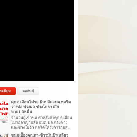
อดนิยม
คอลัมภ์
คุก 6 เดือนไม่รอ ฟันปลัดอบต.ทุจริต
วางท่อ พ่วงผอ.ช่างโยธา เสีย
หาย1.3หมื่น
จำนวนผู้เข้าชม ศาลสั่งจำคุก 6 เดือน
ไม่รออาญาปลัด อบต. ผอ.กองช่าง
และช่างโยธา ทุจริตโครงการก่อส...
ขนมเบื้องคุณตา-ข้าวมันป้าเหลียว