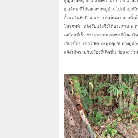
สูญหายที่ญาติได้แจ้งความไว้
คือ นายจะ
อ.แจ้ห่ม ที่ได้ออกจากหมู่บ้านไปเข้าป่าล
ตั้งแต่วันที่ 31 ต.ค.62 เป็นต้นมา จากนั
โทรศัพท์
หลังรับแจ้งจึงได้ประสาน พ.ต.
เคลื่อนที่เร็ว ชป.อุทยานแห่งชาติถ้ำผาไท
เกี่ยวข้อง
เข้าไปพบปะพูดคุยกับทางผู้น
แจ้งให้ทราบกับเรื่องที่เกิดขึ้น ก่อนจะร