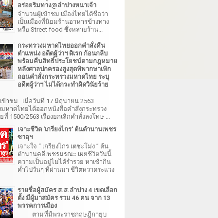
อร่อยริมทาง@ลำปางหนาเจ้า
จำนวนผู้เข้าชม เมืองไทยได้ชื่อว่า
เป็นเมืองที่นิยมร้านอาหารข้างทาง
หรือ Street food ซึ่งหลายร้าน...
กระทรวงมหาดไทยออกคำสั่งคืน
ตำแหน่ง อดีตผู้ว่าฯ ดิเรก ก้อนกลีบ
พร้อมคืนสิทธิ์ประโยชน์ตามกฎหมาย
หลังศาลปกครองสูงสุดพิพากษาเพิก
ถอนคำสั่งกระทรวงมหาดไทย ระบุ
อดีตผู้ว่าฯ ไม่ได้กระทำผิดวินัยร้าย
เข้าชม เมื่อวันที่ 17 มิถุนายน 2563
มหาดไทยได้ออกหนังสือคำสั่งกระทรวง
ี่ 1500/2563 เรื่องยกเลิกคำสั่งลงโทษ ...
เจาะชีวิต 'เกรียงไกร' ต้นตำนานเพชร
ซาอุฯ
เจาะใจ “ เกรียงไกร เตชะโม่ง ” ต้น
ตำนานคดีเพชรมรณะ เผยชีวิตวันนี้
ความเป็นอยู่ไม่ได้ร่ำรวย หาเช้ากิน
ค่ำไปวันๆ ที่ผ่านมา ชีวิตหวาดระแวง
รายชื่อผู้สมัคร ส.ส.ลำปาง 4 เขตเลือก
ตั้ง มีผู้มาสมัคร รวม 46 คน จาก 13
พรรคการเมือง
ตามที่มีพระราชกฤษฎีกายุบ