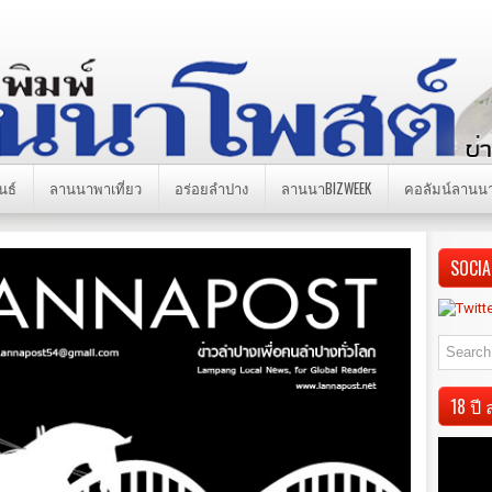
นธ์
ลานนาพาเที่ยว
อร่อยลำปาง
ลานนาBIZWEEK
คอลัมน์ลานน
SOCIA
18 ป