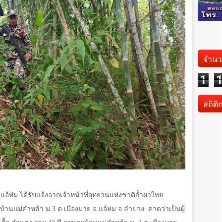
จำนว
1
สถิติ
สภ.แจ้ห่ม ได้รับแจ้งจากเจ้าหน้าที่อุทยานแห่งชาติถ้ำผาไทย
าบ้านแม่คำหล้า ม.3 ต.เมืองมาย อ.แจ้ห่ม จ.ลำปาง
คาดว่าเป็นผู้