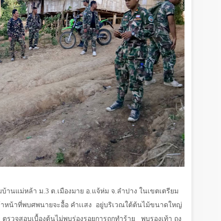
ุ่มบ้านแม่หล้า ม.3 ต.เมืองมาย อ.แจ้ห่ม จ.ลำปาง ในเขตเตรียม
จ้าหน้าที่พบศพนายจะอื้อ คำเเสง
อยู่บริเวณใต้ต้นไม้ขนาดใหญ่
ตรวจสอบเบื้องต้นไม่พบร่องรอยการถูกทำร้าย
พบรองเท้า ถุง