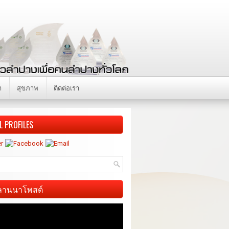
า
สุขภาพ
ติดต่อเรา
L PROFILES
ี ลานนาโพสต์