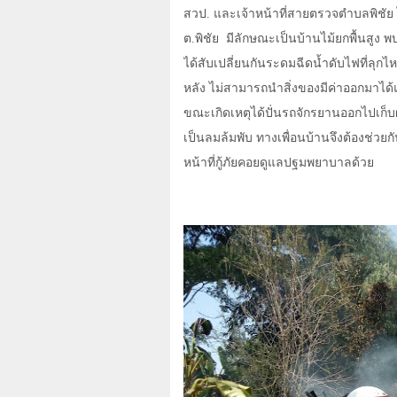
สวป. และเจ้าหน้าที่สายตรวจตำบลพิชัย ได
ต.พิชัย
มีลักษณะเป็นบ้านไม้ยกพื้นสูง
ได้สับเปลี่ยนกันระดมฉีดน้ำดับไฟที่ลุกไ
หลัง ไม่สามารถนำสิ่งของมีค่าออกมาได้แ
ขณะเกิดเหตุได้ปั่นรถจักรยานออกไปเก็บผั
เป็นลมล้มพับ ทางเพื่อนบ้านจึงต้องช่ว
หน้าที่กู้ภัยคอยดูแลปฐมพยาบาลด้วย