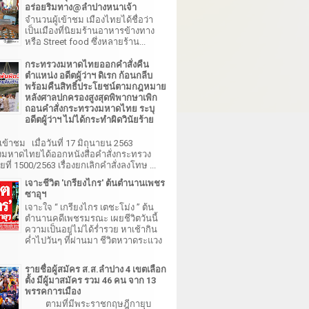
อร่อยริมทาง@ลำปางหนาเจ้า
จำนวนผู้เข้าชม เมืองไทยได้ชื่อว่า
เป็นเมืองที่นิยมร้านอาหารข้างทาง
หรือ Street food ซึ่งหลายร้าน...
กระทรวงมหาดไทยออกคำสั่งคืน
ตำแหน่ง อดีตผู้ว่าฯ ดิเรก ก้อนกลีบ
พร้อมคืนสิทธิ์ประโยชน์ตามกฎหมาย
หลังศาลปกครองสูงสุดพิพากษาเพิก
ถอนคำสั่งกระทรวงมหาดไทย ระบุ
อดีตผู้ว่าฯ ไม่ได้กระทำผิดวินัยร้าย
เข้าชม เมื่อวันที่ 17 มิถุนายน 2563
มหาดไทยได้ออกหนังสือคำสั่งกระทรวง
ี่ 1500/2563 เรื่องยกเลิกคำสั่งลงโทษ ...
เจาะชีวิต 'เกรียงไกร' ต้นตำนานเพชร
ซาอุฯ
เจาะใจ “ เกรียงไกร เตชะโม่ง ” ต้น
ตำนานคดีเพชรมรณะ เผยชีวิตวันนี้
ความเป็นอยู่ไม่ได้ร่ำรวย หาเช้ากิน
ค่ำไปวันๆ ที่ผ่านมา ชีวิตหวาดระแวง
รายชื่อผู้สมัคร ส.ส.ลำปาง 4 เขตเลือก
ตั้ง มีผู้มาสมัคร รวม 46 คน จาก 13
พรรคการเมือง
ตามที่มีพระราชกฤษฎีกายุบ