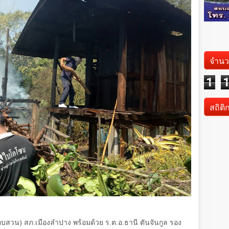
จำนว
1
สถิติ
อบสวน) สภ.เมืองลำปาง พร้อมด้วย ร.ต.อ.ธานี ตันจันกูล รอง