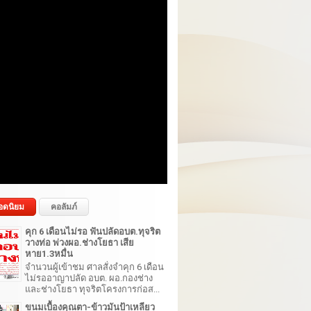
อดนิยม
คอลัมภ์
คุก 6 เดือนไม่รอ ฟันปลัดอบต.ทุจริต
วางท่อ พ่วงผอ.ช่างโยธา เสีย
หาย1.3หมื่น
จำนวนผู้เข้าชม ศาลสั่งจำคุก 6 เดือน
ไม่รออาญาปลัด อบต. ผอ.กองช่าง
และช่างโยธา ทุจริตโครงการก่อส...
ขนมเบื้องคุณตา-ข้าวมันป้าเหลียว