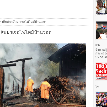
 ไปเก็บผักกลับมาเจอไฟไหม้บ้านวอด
กกลับมาเจอไฟไหม้บ้านวอด
แรง
จำนวนผู้
กระทรวง
มหาดไทยท
ไร...