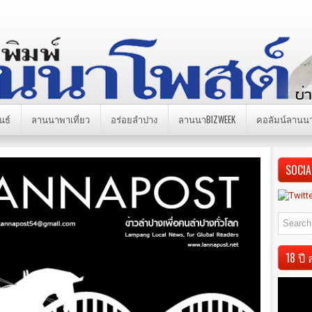
นธ์
ลานนาพาเที่ยว
อร่อยลำปาง
ลานนาBIZWEEK
คอลัมน์ลานน
SOCIA
18 ป