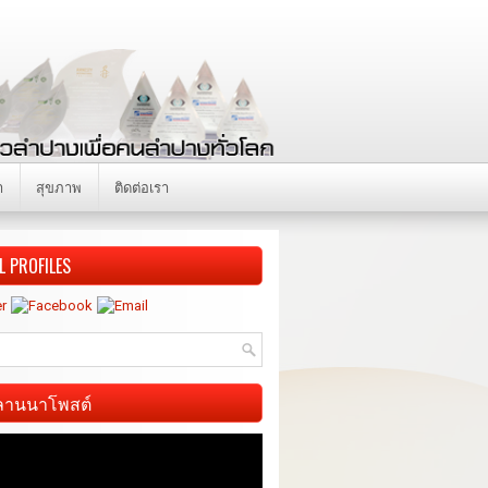
า
สุขภาพ
ติดต่อเรา
L PROFILES
ี ลานนาโพสต์