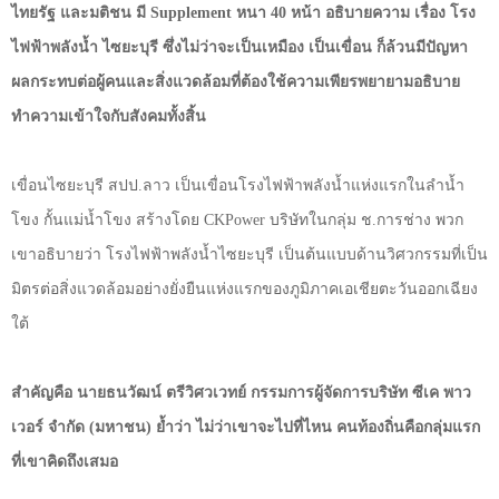
ไทยรัฐ และมติชน มี
Supplement
หนา
40
หน้า อธิบายความ เรื่อง โรง
ไฟฟ้าพลังน้ำ ไซยะบุรี ซึ่งไม่ว่าจะเป็นเหมือง เป็นเขื่อน ก็ล้วนมีปัญหา
ผลกระทบต่อผู้คนและสิ่งแวดล้อมที่ต้องใช้ความเพียรพยายามอธิบาย
ทำความเข้าใจกับสังคมทั้งสิ้น
เขื่อนไซยะบุรี สปป.ลาว เป็นเขื่อนโรงไฟฟ้าพลังน้ำแห่งแรกในลำน้ำ
โขง กั้นแม่น้ำโขง สร้างโดย
CKPower
บริษัทในกลุ่ม ช.การช่าง พวก
เขาอธิบายว่า โรงไฟฟ้าพลังน้ำไซยะบุรี เป็นต้นแบบด้านวิศวกรรมที่เป็น
มิตรต่อสิ่งแวดล้อมอย่างยั่งยืนแห่งแรกของภูมิภาคเอเชียตะวันออกเฉียง
ใต้
สำคัญคือ นายธนวัฒน์ ตรีวิศวเวทย์ กรรมการผู้จัดการบริษัท ซีเค พาว
เวอร์ จำกัด (มหาชน) ย้ำว่า ไม่ว่าเขาจะไปที่ไหน คนท้องถิ่นคือกลุ่มแรก
ที่เขาคิดถึงเสมอ