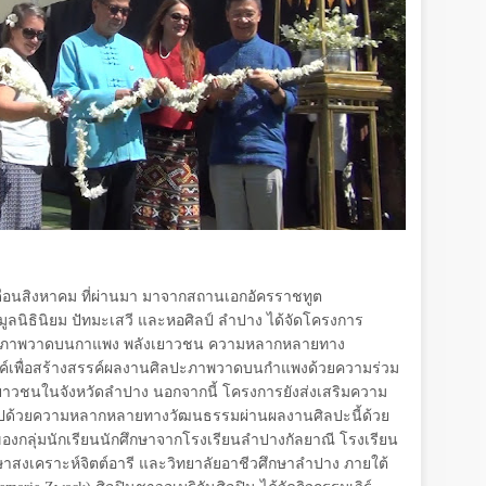
่เดือนสิงหาคม ที่ผ่านมา มาจากสถานเอกอัครราชทูต
ูลนิธินิยม ปัทมะเสวี และหอศิลป์ ลำปาง ได้จัดโครงการ
ะภาพวาดบนกาแพง พลังเยาวชน ความหลากหลายทาง
งค์เพื่อสร้างสรรค์ผลงานศิลปะภาพวาดบนกำแพงด้วยความร่วม
ยาวชนในจังหวัดลำปาง นอกจากนี้ โครงการยังส่งเสริมความ
่ยมไปด้วยความหลากหลายทางวัฒนธรรมผ่านผลงานศิลปะนี้ด้วย
องกลุ่มนักเรียนนักศึกษาจากโรงเรียนลำปางกัลยาณี โรงเรียน
กษาสงเคราะห์จิตต์อารี และวิทยาลัยอาชีวศึกษาลำปาง ภายใต้