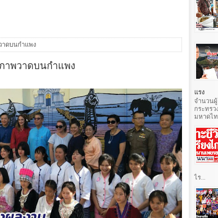
พวาดบนกำแพง
 ภาพวาดบนกำแพง
แรง
จำนวนผู้
กระทรวง
มหาดไทยท
ไร...