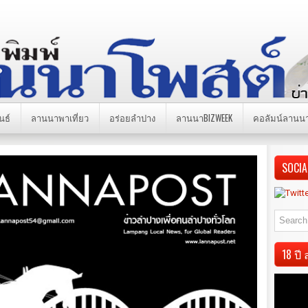
นธ์
ลานนาพาเที่ยว
อร่อยลำปาง
ลานนาBIZWEEK
คอลัมน์ลานน
SOCIA
18 ป