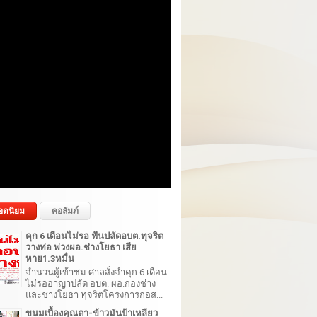
อดนิยม
คอลัมภ์
คุก 6 เดือนไม่รอ ฟันปลัดอบต.ทุจริต
วางท่อ พ่วงผอ.ช่างโยธา เสีย
หาย1.3หมื่น
จำนวนผู้เข้าชม ศาลสั่งจำคุก 6 เดือน
ไม่รออาญาปลัด อบต. ผอ.กองช่าง
และช่างโยธา ทุจริตโครงการก่อส...
ขนมเบื้องคุณตา-ข้าวมันป้าเหลียว