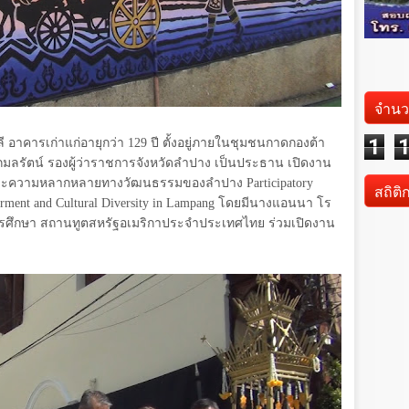
จำนว
1
ี อาคารเก่าแก่อายุกว่า
129
ปี ตั้งอยู่ภายในชุมชนกาดกองต้า
กมลรัตน์ รองผู้ว่าราชการจังหวัดลำปาง เป็นประธาน เปิดงาน
และความหลากหลายทางวัฒนธรรมของลำปาง
Participatory
สถิติ
ment and Cultural Diversity in Lampang
โดยมีนางแอนนา โร
การศึกษา สถานทูตสหรัฐอเมริกาประจำประเทศไทย ร่วมเปิดงาน