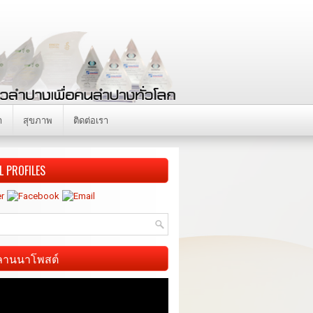
า
สุขภาพ
ติดต่อเรา
L PROFILES
ี ลานนาโพสต์