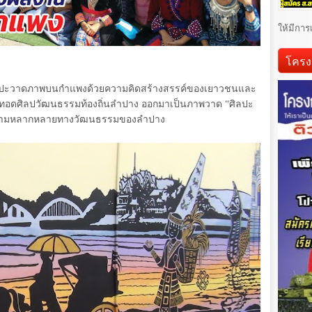
ให้มีการ
โครง
ิลปะวาดภาพบนกำแพงด้วยความคิดสร้างสรรค์ของเยาวชนและ
ายทอดศิลปวัฒนธรรมท้องถิ่นลำปาง ออกมาเป็นภาพวาด “ศิลปะ
วามหลากหลายทางวัฒนธรรมของลำปาง