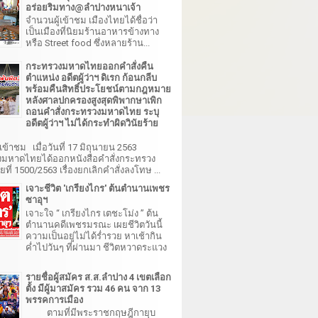
อร่อยริมทาง@ลำปางหนาเจ้า
จำนวนผู้เข้าชม เมืองไทยได้ชื่อว่า
เป็นเมืองที่นิยมร้านอาหารข้างทาง
หรือ Street food ซึ่งหลายร้าน...
กระทรวงมหาดไทยออกคำสั่งคืน
ตำแหน่ง อดีตผู้ว่าฯ ดิเรก ก้อนกลีบ
พร้อมคืนสิทธิ์ประโยชน์ตามกฎหมาย
หลังศาลปกครองสูงสุดพิพากษาเพิก
ถอนคำสั่งกระทรวงมหาดไทย ระบุ
อดีตผู้ว่าฯ ไม่ได้กระทำผิดวินัยร้าย
เข้าชม เมื่อวันที่ 17 มิถุนายน 2563
มหาดไทยได้ออกหนังสือคำสั่งกระทรวง
ี่ 1500/2563 เรื่องยกเลิกคำสั่งลงโทษ ...
เจาะชีวิต 'เกรียงไกร' ต้นตำนานเพชร
ซาอุฯ
เจาะใจ “ เกรียงไกร เตชะโม่ง ” ต้น
ตำนานคดีเพชรมรณะ เผยชีวิตวันนี้
ความเป็นอยู่ไม่ได้ร่ำรวย หาเช้ากิน
ค่ำไปวันๆ ที่ผ่านมา ชีวิตหวาดระแวง
รายชื่อผู้สมัคร ส.ส.ลำปาง 4 เขตเลือก
ตั้ง มีผู้มาสมัคร รวม 46 คน จาก 13
พรรคการเมือง
ตามที่มีพระราชกฤษฎีกายุบ