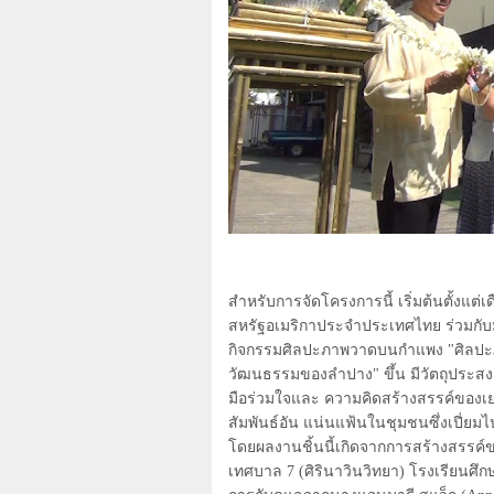
สำหรับการจัดโครงการนี้ เริ่มต้นตั้งแต
สหรัฐอเมริกาประจำประเทศไทย ร่วมกับม
กิจกรรมศิลปะภาพวาดบนกำแพง "ศิลป
วัฒนธรรมของลำปาง" ขึ้น มีวัตถุประส
มือร่วมใจและ ความคิดสร้างสรรค์ของเ
สัมพันธ์อัน แน่นแฟ้นในชุมชนซึ่งเปี
โดยผลงานชิ้นนี้เกิดจากการสร้างสรรค์ข
เทศบาล
7 (
ศิรินาวินวิทยา) โรงเรียนศึ