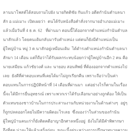
ลานนาโพสต์ได้สอบถามไปยัง นายกิตติชัย กันแก้ว อดีตกำนันตำบลนา
สัก อ.แม่เมาะ เปิดเผยว่า
ตนได้รับหนังสือคำสั่งจากนายอำเภอแม่เมาะ
แล้วเมื่อวันที่
4
ธ.ค.
62
ที่ผ่านมา ตอนนี้ได้ออกจากตำแหน่งกำนันตำบล
นาสักแล้ว โดยคนเดิมกลับมารับตำแหน่ง แต่ตนก็ยังมีตำแหน่งเป็น
ผู้ใหญ่บ้าน หมู่
3
ต.นาสักอยู่เหมือนเดิม
ได้ดำรงตำแหน่งกำนันตำบลนา
สักมา
14
เดือน แต่ก็ถือว่าได้รับผลกระทบน้อยกว่าผู้ใหญ่บ้านอีก
2
คน คือ
นายเสมียน แก้วชัยวงศ์ และ นายอบ สอนทิพย์ ที่ต้องออกจากตำแหน่งไป
เลย
ยังดีที่ค่าตอบแทนที่เคยได้มาไม่ถูกเรียกคืน เพราะถือว่าเป็นค่า
ตอบแทนในการปฏิบัติหน้าที่
14
เดือนที่ผ่านมา
แต่อย่างไรก็ตามในเรื่อง
นี้จะได้มีการยื่นอุทธรณ์ เพราะพวกเราได้รับเลือกมาอย่างถูกต้อง ให้เป็น
ตัวแทนของชาวบ้านในการประสานงานกับหน่วยงานในด้านต่างๆ
อยู่ๆ
ก็ถูกปลดออกโดยไม่มีความผิดอะไรเลย
ซึ่งมองว่าในส่วนของกำนัน
ผู้ใหญ่บ้านคนเก่าก็ยังติดคดีอาญาอีกศาลหนึ่งอยู่
ยังไม่ได้มีคำพิพากษา
ถึงที่สุด น่าจะให้แล้วเสร็จก่อน
ขณะนี้อยู่ระหว่างการปรึกษาทนายความ