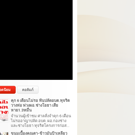
อดนิยม
คอลัมภ์
คุก 6 เดือนไม่รอ ฟันปลัดอบต.ทุจริต
วางท่อ พ่วงผอ.ช่างโยธา เสีย
หาย1.3หมื่น
จำนวนผู้เข้าชม ศาลสั่งจำคุก 6 เดือน
ไม่รออาญาปลัด อบต. ผอ.กองช่าง
และช่างโยธา ทุจริตโครงการก่อส...
ขนมเบื้องคุณตา-ข้าวมันป้าเหลียว