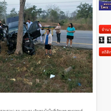
จำนว
1
สถิติ
(สอบสวน) สภ.เกาะคา เดินทางไปในที่เกิดเหตุ พบรถยนต์