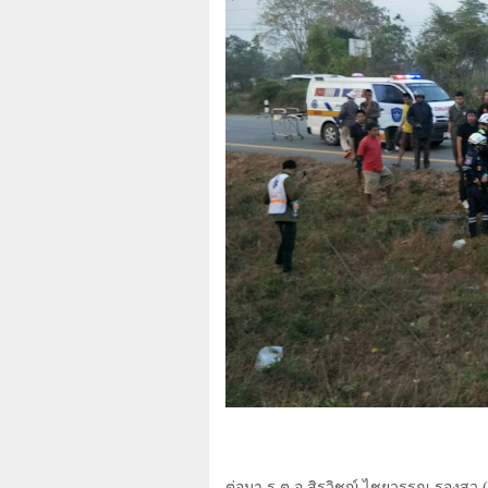
ต่อมา ร.ต.อ.สิรวิชญ์ ไชยวรรณ รองสว.