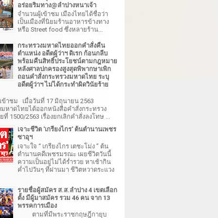
อร่อยริมทาง@ลำปางหนาเจ้า
จำนวนผู้เข้าชม เมืองไทยได้ชื่อว่า
เป็นเมืองที่นิยมร้านอาหารข้างทาง
หรือ Street food ซึ่งหลายร้าน...
กระทรวงมหาดไทยออกคำสั่งคืน
ตำแหน่ง อดีตผู้ว่าฯ ดิเรก ก้อนกลีบ
พร้อมคืนสิทธิ์ประโยชน์ตามกฎหมาย
หลังศาลปกครองสูงสุดพิพากษาเพิก
ถอนคำสั่งกระทรวงมหาดไทย ระบุ
อดีตผู้ว่าฯ ไม่ได้กระทำผิดวินัยร้าย
เข้าชม เมื่อวันที่ 17 มิถุนายน 2563
มหาดไทยได้ออกหนังสือคำสั่งกระทรวง
ี่ 1500/2563 เรื่องยกเลิกคำสั่งลงโทษ ...
เจาะชีวิต 'เกรียงไกร' ต้นตำนานเพชร
ซาอุฯ
เจาะใจ “ เกรียงไกร เตชะโม่ง ” ต้น
ตำนานคดีเพชรมรณะ เผยชีวิตวันนี้
ความเป็นอยู่ไม่ได้ร่ำรวย หาเช้ากิน
ค่ำไปวันๆ ที่ผ่านมา ชีวิตหวาดระแวง
รายชื่อผู้สมัคร ส.ส.ลำปาง 4 เขตเลือก
ตั้ง มีผู้มาสมัคร รวม 46 คน จาก 13
พรรคการเมือง
ตามที่มีพระราชกฤษฎีกายุบ