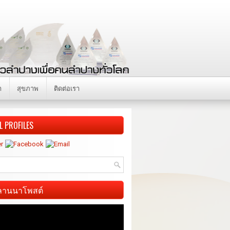
า
สุขภาพ
ติดต่อเรา
L PROFILES
ี ลานนาโพสต์