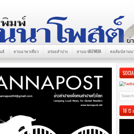
นธ์
ลานนาพาเที่ยว
อร่อยลำปาง
ลานนาBIZWEEK
คอลัมน์ลานน
SOCIA
18 ป