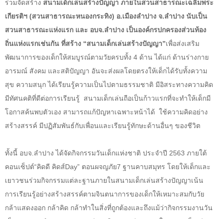
ร่วมจัดสร้าง
สนามเด็กเล่นสร้างปัญญา ภายในสวนสาธารณะเฉลิมพระ
เกียรติฯ
(
สวนสาธารณะหนองกระทิง
)
อ
.
เมืองลำปาง จ
.
ลำปาง นับเป็น
สวนสาธารณะแห่งแรก และ อบจ
.
ลำปาง เป็นองค์กรปกครองส่วนท้อง
ถิ่นแห่งแรกเช่นกัน ที่สร้าง
“
สนามเด็กเล่นสร้างปัญญา
”
เพื่อส่งเสริม
พัฒนาการของเด็กให้สมบูรณ์ตามวัยครบทั้ง 4 ด้าน ได้แก่ ด้านร่างกาย
อารมณ์ สังคม และสติปัญญา อันจะส่งผลโดยตรงให้เด็กได้รับทั้งความ
สุข ความสนุก ได้เรียนรู้ความเป็นไปตามธรรมชาติ มีอิสระทางความคิด
มีทัศนคติที่ดีต่อการเรียนรู้ สนามเด็กเล่นถือเป็นก้าวแรกที่จะทำให้เด็กมี
โอกาสค้นพบตัวเอง สามารถแก้ปัญหาเฉพาะหน้าได้ ใช้ความคิดอย่าง
สร้างสรรค์ มีปฏิสัมพันธ์กับเพื่อนและเรียนรู้ทักษะด้านอื่นๆ ของชีวิต
ทั้งนี้ อบจ
.
ลำปาง ได้จัดกิจกรรมวันเด็กแห่งชาติ ประจำปี
2563
ภายใต้
คอนเซ็ปต์
“
คิดดี คิดส์
Day”
ตอนผจญภัย
7
ฐานคาบสมุทร
โดยให้เด็กและ
เยาวชนร่วมกิจกรรมแต่ละฐานภายในสนามเด็กเล่นสร้างปัญญาเน้น
การเรียนรู้อย่างสร้างสรรค์ตามจินตนาการของเด็กให้เหมาะสมกับวัย
กล้าแสดงออก กล้าคิด กล้าทำในสิ่งที่ถูกต้องและถึงแม้ว่ากิจกรรมงานวัน