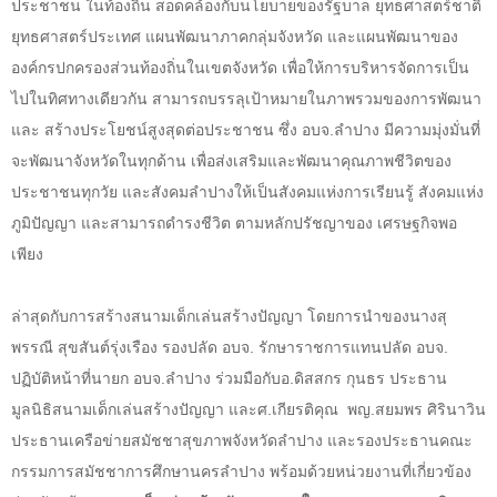
ประชาชน ในท้องถิ่น สอดคล้องกับนโยบายของรัฐบาล ยุทธศาสตร์ชาติ
ยุทธศาสตร์ประเทศ แผนพัฒนาภาคกลุ่มจังหวัด และแผนพัฒนาของ
องค์กรปกครองส่วนท้องถิ่นในเขตจังหวัด เพื่อให้การบริหารจัดการเป็น
ไปในทิศทางเดียวกัน สามารถบรรลุเป้าหมายในภาพรวมของการพัฒนา
และ สร้างประโยชน์สูงสุดต่อประชาชน ซึ่ง อบจ
.
ลำปาง มีความมุ่งมั่นที่
จะพัฒนาจังหวัดในทุกด้าน เพื่อส่งเสริมและพัฒนาคุณภาพชีวิตของ
ประชาชนทุกวัย และสังคมลำปางให้เป็นสังคมแห่งการเรียนรู้ สังคมแห่ง
ภูมิปัญญา และสามารถดำรงชีวิต ตามหลักปรัชญาของ เศรษฐกิจพอ
เพียง
ล่าสุดกับการสร้างสนามเด็กเล่นสร้างปัญญา โดยการนำของนางสุ
พรรณี สุขสันต์รุ่งเรือง รองปลัด อบจ
.
รักษาราชการแทนปลัด อบจ
.
ปฏิบัติหน้าที่นายก อบจ
.
ลำปาง ร่วมมือกับอ
.
ดิสสกร กุนธร ประธาน
มูลนิธิสนามเด็กเล่นสร้างปัญญา และศ
.
เกียรติคุณ พญ
.
สยมพร ศิรินาวิน
ประธานเครือข่ายสมัชชาสุขภาพจังหวัดลำปาง และรองประธานคณะ
กรรมการสมัชชาการศึกษานครลำปาง พร้อมด้วยหน่วยงานที่เกี่ยวข้อง