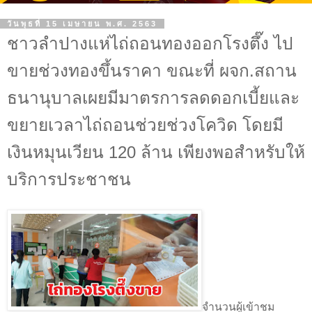
วันพุธที่ 15 เมษายน พ.ศ. 2563
ชาวลำปางแห่ไถ่ถอนทองออกโรงตึ๊ง ไป
ขายช่วงทองขึ้นราคา ขณะที่ ผจก.สถาน
ธนานุบาลเผยมีมาตรการลดดอกเบี้ยและ
ขยายเวลาไถ่ถอนช่วยช่วงโควิด โดยมี
เงินหมุนเวียน 120 ล้าน เพียงพอสำหรับให้
บริการประชาชน
จำนวนผู้เข้าชม