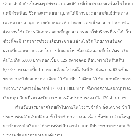
นำมาจำนำยังเป็นทองรูปพรรณ แต่จะมีบ้างที่เป็นประเภทเครื่องใช้ไฟฟ้า
แต่มีส่วนน้อย ซึ่งทางสถานธนานุบาลได้มีการประชาสัมพันธ์ผ่านทาง
เพจสถานธนานุบาล เทศบาลนครลำปางอย่างต่อเนื่อง
หากประชาชน
ต้องการใช้บริการเงินด่วน ดอกเบี้ยถูก สามารถมาใช้บริการที่เราได้
ใน
ช่วงนี้จะมีมาตรการช่วยเหลือประชาชนช่วงโควิด โดยการปรับลด
ดอกเบี้ยและขยายเวลาในการไถ่ถอนให้
ซึ่งจะคิดดอกเบี้ยในอัตราเงิน
ต้นไม่เกิน
5,000
บาท ดอกเบี้ย
0.125
สตางค์ต่อเดือน หากเงินต้นเกิน
5,000
บาท ดอกเบี้ย
1
บาทต่อเดือน ไปจนถึงวันที่
30
มิถุนายน
63
พร้อม
ขยายเวลาไถ่ถอนจาก
4
เดือน
20
วัน เป็น
5
เดือน
30
วัน
ส่วนอัตราการ
รับจำนำทองช่วงนี้จะอยู่ที่
17,000-18,000
บาท
ซึ่งทางสถานธนานุบาลมี
เงินหมุนเวียนที่จะรองรับการช่วยเหลือประชาชนมาถึง
120
ล้านบาท
สำหรับบรรยากาศโดยทั่วไปภายในโรงรับจำนำ ตั้งแต่ช่วงเช้ามี
ประชาชนสลับสับเปลี่ยนเข้าใช้บริการอย่างต่อเนื่อง ซึ่งพบว่าส่วนใหญ่
จะเป็นการนำเงินมาไถ่ถอนทรัพย์สินออกไป และมีประชาชนบางส่วนที่
นำทรัพย์สินมาจำนำเช่นเดียวกัน