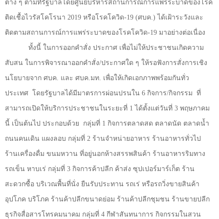
ต่าง ๆ ตามที่รัฐบาลโดยศูนย์บริหารสถานการณ์การแพร่ระบาดของโรค
ติดเชื้อไวรัสโคโรนา
2019
หรือโรคโควิด-
19 (
ศบค.) ได้เฝ้าระวังและ
ติดตามสถานการณ์การแพร่ระบาดของโรคโควิด-
19
มาอย่างต่อเนื่อง
ทั้งนี้ ในการออกคำสั่ง ประกาศ เพื่อไม่ให้ประชาชนเกิดความ
สับสน ในการพิจารณาออกคำสั่ง/ประกาศใด ๆ ให้รอฟังการสั่งการเชิง
นโยบายจาก ศบค. และ ศบค.มท. เพื่อให้เกิดเอกภาพพร้อมกันทั่ว
ประเทศ
โดยรัฐบาลได้มีมาตรการผ่อนปรนใน
6
กิจการ/กิจกรรม
ที่
สามารถเปิดให้บริการประชาชนในระยะที่
1
ได้ตั้งแต่วันที่
3
พฤษภาคม
นี้ เป็นต้นไป ประกอบด้วย
กลุ่มที่
1
กิจการตลาดสด ตลาดนัด ตลาดน้ำ
ถนนคนเดิน แผงลอบ กลุ่มที่
2
ร้านจำหน่ายอาหาร ร้านอาหารทั่วไป
ร้านเครื่องดื่ม ขนมหวาน ที่อยู่นอกห้างสรรพสินค้า ร้านอาหารริมทาง
รถเข็น หาบเร่ กลุ่มที่
3
กิจการค้าปลีก ค้าส่ง ซุปเปอร์มาร์เก็ต ร้าน
สะดวกซื้อ บริเวณพื้นที่นั่ง ยืนรับประทาน รถเร่ หรือรถวิ่งขายสินค้า
อุปโภค บริโภค ร้านค้าปลีกขนาดย่อม ร้านค้าปลีกชุมชน ร้านขายปลีก
ธุรกิจสื่อสารโทรคมนาคม กลุ่มที่
4
กีฬาสันทนาการ กิจกรรมในสวน