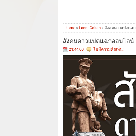
Home
»
LannaColum
» สังคมดาวแปดแฉกออ
สังคมดาวแปดแฉกออนไลน์ วัน
21:44:00
ไม่มีความคิดเห็น: