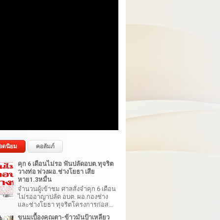
อดนิยม
คอลัมภ์
คุก 6 เดือนไม่รอ ฟันปลัดอบต.ทุจริต
วางท่อ พ่วงผอ.ช่างโยธา เสีย
หาย1.3หมื่น
จำนวนผู้เข้าชม ศาลสั่งจำคุก 6 เดือน
ไม่รออาญาปลัด อบต. ผอ.กองช่าง
และช่างโยธา ทุจริตโครงการก่อส...
ขนมเบื้องคุณตา-ข้าวมันป้าเหลียว