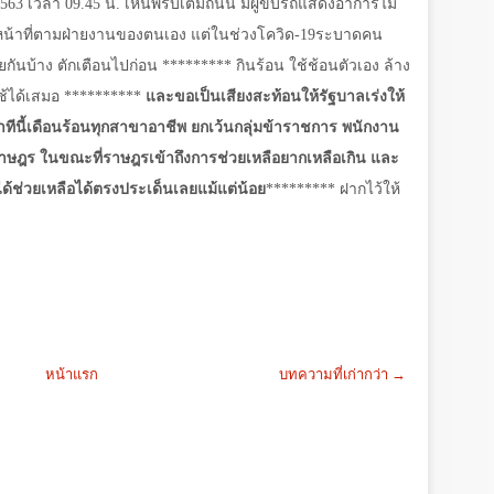
2563 เวลา 09.45 น. เห็นพรึบเต็มถนน มีผู้ขับรถแสดงอาการไม่
มหน้าที่ตามฝ่ายงานของตนเอง แต่ในช่วงโควิด-19ระบาดคน
ันบ้าง ตักเตือนไปก่อน ********* กินร้อน ใช้ช้อนตัวเอง ล้าง
ช้ได้เสมอ **********
และขอเป็นเสียงสะท้อนให้รัฐบาลเร่งให้
ีนี้เดือนร้อนทุกสาขาอาชีพ ยกเว้นกลุ่มข้าราชการ พนักงาน
ีราษฎร ในขณะที่ราษฎรเข้าถึงการช่วยเหลือยากเหลือเกิน และ
ด้ช่วยเหลือได้ตรงประเด็นเลยแม้แต่น้อย
********* ฝากไว้ให้
หน้าแรก
บทความที่เก่ากว่า →