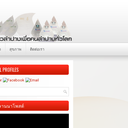
า
สุขภาพ
ติดต่อเรา
L PROFILES
ี ลานนาโพสต์