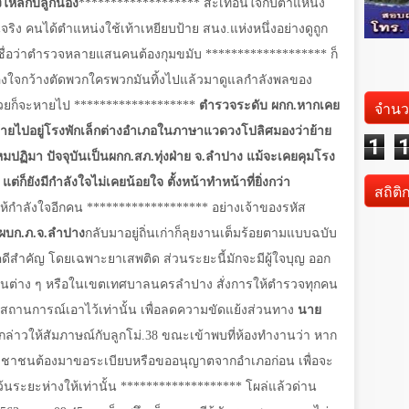
ไหล่กับลูกน้อง
******************* สะเทือนใจกับตำแหน่ง
็นจริง คนได้ตำแหน่งใช้เท้าเหยียบป้าย สนง.แห่งหนึ่งอย่างดูถูก
เชื่อว่าตำรวจหลายแสนคนต้องกุมขมับ ******************* ก็
งต้องใจกว้างตัดพวกใครพวกมันทิ้งไปแล้วมาดูแลกำลังพลของ
จำนว
ห็นด้วยก็จะหายไป *******************
ตำรวจระดับ ผกก.หากเคย
ย้ายไปอยู่โรงพักเล็กต่างอำเภอในภาษาแวดวงโปลิศมองว่าย้าย
1
หมปฏิมา ปัจจุบันเป็นผกก.สภ.ทุ่งฝ่าย จ.ลำปาง แม้จะเคยคุมโรง
ต่ก็ยังมีกำลังใจไม่เคยน้อยใจ ตั้งหน้าทำหน้าที่ยิ่งกว่า
สถิติ
ห้กำลังใจอีกคน ******************* อย่างเจ้าของรหัส
 ผบก.ภ.จ.ลำปาง
กลับมาอยู่ถิ่นเก่าก็ลุยงานเต็มร้อยตามแบบฉบับ
คดีสำคัญ โดยเฉพาะยาเสพติด ส่วนระยะนี้มักจะมีผู้ใจบุญ ออก
ต่าง ๆ หรือในเขตเทศบาลนครลำปาง สั่งการให้ตำรวจทุกคน
งดูสถานการณ์เอาไว้เท่านั้น เพื่อลดความขัดแย้งส่วนทาง
นาย
กล่าวให้สัมภาษณ์กับลูกโม่.38 ขณะเข้าพบที่ห้องทำงานว่า หาก
ะชาชนต้องมาขอระเบียบหรือขออนุญาตจากอำเภอก่อน เพื่อจะ
เว้นระยะห่างให้เท่านั้น ******************* โผล่แล้วด่าน