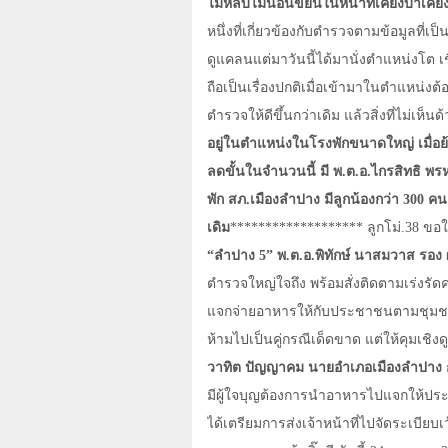
ไม่หลับไม่นอนขยันในหน้าที่เคียงบ่าเคียง
หนึ่งที่เกี่ยวข้องกับตำรวจตามข้อมูลที่เป
ดูแคลนแต่มาวันนี้ได้มานั่งตำแหน่งโต 
ถือเป็นเรื่องปกติเมื่อเข้ามาในตำแหน่
ตำรวจให้ดีขึ้นกว่าเดิม แล้วสิ่งที่ไม่เ
อยู่ในตำแหน่งในโรงพักขนาดใหญ่ เมื่อ
ลดขั้นในจำนวนนี้ มี พ.ต.อ.ไกรสิทธิ พร
พัก สภ.เมืองลำปาง มีลูกน้องกว่า 300 คน แ
เดิม
******************* ลูกโม่.38 ขอใ
“ลำปาง 5” พ.ต.อ.พิทักษ์ นาสมวาส รอง
ตำรวจใหญ่ใจถึง พร้อมสั่งติดตามเร่งรัด
แจกจ่ายอาหารให้กับประชาชนตามชุมชน
ห้ามไปเป็นคู่กรณีเด็ดขาด แต่ให้คุมเชิ
วาทิต ปัญญาคม นายอำเภอเมืองลำปาง
มีผู้ใจบุญต้องการนำอาหารไปแจกให้ปร
ได้เตรียมการส่งเจ้าหน้าที่ไปจัดระเบียบ