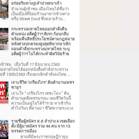
อร่อยริมทาง@ลำปางหนาเจ้า
จำนวนผู้เข้าชม เมืองไทยได้ชื่อว่า
เป็นเมืองที่นิยมร้านอาหารข้างทาง
หรือ Street food ซึ่งหลายร้าน...
กระทรวงมหาดไทยออกคำสั่งคืน
ตำแหน่ง อดีตผู้ว่าฯ ดิเรก ก้อนกลีบ
พร้อมคืนสิทธิ์ประโยชน์ตามกฎหมาย
หลังศาลปกครองสูงสุดพิพากษาเพิก
ถอนคำสั่งกระทรวงมหาดไทย ระบุ
อดีตผู้ว่าฯ ไม่ได้กระทำผิดวินัยร้าย
เข้าชม เมื่อวันที่ 17 มิถุนายน 2563
มหาดไทยได้ออกหนังสือคำสั่งกระทรวง
ี่ 1500/2563 เรื่องยกเลิกคำสั่งลงโทษ ...
เจาะชีวิต 'เกรียงไกร' ต้นตำนานเพชร
ซาอุฯ
เจาะใจ “ เกรียงไกร เตชะโม่ง ” ต้น
ตำนานคดีเพชรมรณะ เผยชีวิตวันนี้
ความเป็นอยู่ไม่ได้ร่ำรวย หาเช้ากิน
ค่ำไปวันๆ ที่ผ่านมา ชีวิตหวาดระแวง
รายชื่อผู้สมัคร ส.ส.ลำปาง 4 เขตเลือก
ตั้ง มีผู้มาสมัคร รวม 46 คน จาก 13
พรรคการเมือง
ตามที่มีพระราชกฤษฎีกายุบ