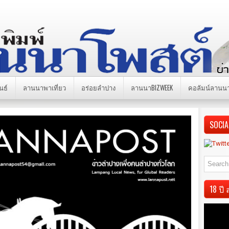
นธ์
ลานนาพาเที่ยว
อร่อยลำปาง
ลานนาBIZWEEK
คอลัมน์ลานน
SOCIA
18 ป