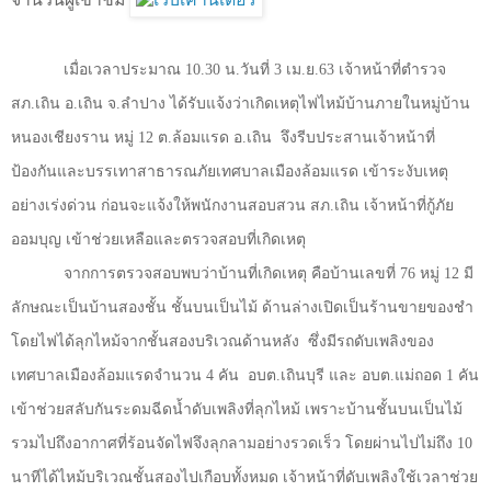
เมื่อเวลาประมาณ
10.30
น.วันที่
3
เม.ย.
63
เจ้าหน้าที่ตำรวจ
สภ.เถิน อ.เถิน จ.ลำปาง ได้รับแจ้งว่าเกิดเหตุไฟไหม้บ้านภายในหมู่บ้าน
หนองเชียงราน หมู่
12
ต.ล้อมแรด อ.เถิน
จึงรีบประสานเจ้าหน้าที่
ป้องกันและบรรเทาสาธารณภัยเทศบาลเมืองล้อมแรด เข้าระงับเหตุ
อย่างเร่งด่วน ก่อนจะแจ้งให้พนักงานสอบสวน สภ.เถิน เจ้าหน้าที่กู้ภัย
ออมบุญ เข้าช่วยเหลือและตรวจสอบที่เกิดเหตุ
จากการตรวจสอบพบว่าบ้านที่เกิดเหตุ คือบ้านเลขที่
76
หมู่
12
มี
ลักษณะเป็นบ้านสองชั้น ชั้นบนเป็นไม้ ด้านล่างเปิดเป็นร้านขายของชำ
โดยไฟได้ลุกไหม้จากชั้นสองบริเวณด้านหลัง
ซึ่งมีรถดับเพลิงของ
เทศบาลเมืองล้อมแรดจำนวน
4
คัน
อบต.เถินบุรี และ อบต.แม่ถอด
1
คัน
เข้าช่วยสลับกันระดมฉีดน้ำดับเพลิงที่ลุกไหม้ เพราะบ้านชั้นบนเป็นไม้
รวมไปถึงอากาศที่ร้อนจัดไฟจึงลุกลามอย่างรวดเร็ว โดยผ่านไปไม่ถึง
10
นาทีได้ไหม้บริเวณชั้นสองไปเกือบทั้งหมด เจ้าหน้าที่ดับเพลิงใช้เวลาช่วย