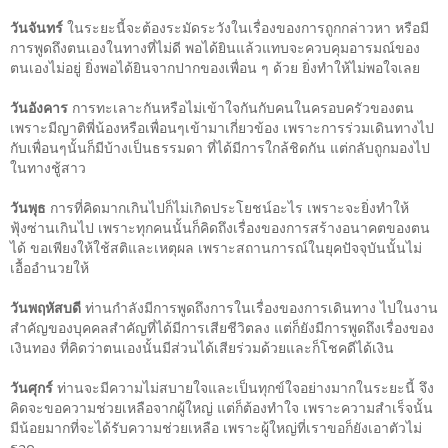
วันจันทร์
ในระยะนี้จะต้องระมัดระวังในเรื่องของการถูกกล่าวหา หรือมี
การพูดถึงตนเองในทางที่ไม่ดี พอได้ยินแล้วแทบจะควบคุมอารมณ์ของ
ตนเองไม่อยู่ ยิ่งพอได้ยินจากปากของเพื่อน ๆ ด้วย ยิ่งทำให้ไม่พอใจเลย
วันอังคาร
การทะเลาะกันหรือไม่เข้าใจกันกับคนในครอบครัวของตน
เพราะมีญาติพี่น้องหรือเพื่อนๆเข้ามาเกี่ยวข้อง เพราะการร่วมเดินทางไป
กับเพื่อนๆนั้นก็มีบ้างเป็นธรรมดา ที่ได้มีการใกล้ชิดกัน แต่กลับถูกมองไป
ในทางชู้สาว
วันพุธ
การที่คิดมากเกินไปก็ไม่เกิดประโยชน์อะไร เพราะจะยิ่งทำให้
ฟุ้งซ่านเกินไป เพราะทุกคนนั้นก็คิดถึงเรื่องของการสร้างอนาคตของตน
ได้ ขอเพียงให้ใช้สติและเหตุผล เพราะสถานการณ์ในยุคปัจจุบันนั้นไม่
เอื้ออำนวยให้
วันพฤหัสบดี
ท่านกำลังมีการพูดถึงการในเรื่องของการเดินทาง ไปในงาน
สำคัญของบุคคลสำคัญที่ได้มีการเสียชีวิตลง แต่ก็ยังมีการพูดถึงเรื่องของ
เงินทอง ที่คิดว่าตนเองนั้นมีส่วนได้เสียร่วมด้วยและก็โชคดีได้เงิน
วันศุกร์
ท่านจะมีความไม่สบายใจและเป็นทุกข์ใจอย่างมากในระยะนี้ จึง
คิดจะขอความช่วยเหลือจากผู้ใหญ่ แต่ก็ต้องทำใจ เพราะความสำเร็จนั้น
มีน้อยมากที่จะได้รับความช่วยเหลือ เพราะผู้ใหญ่ที่เราขอก็ยังเอาตัวไม่