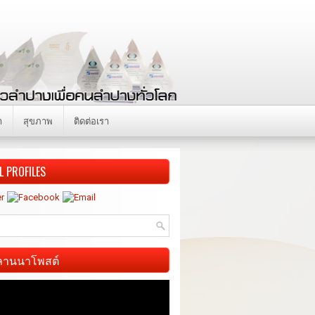
า
สุขภาพ
ติดต่อเรา
L PROFILES
ี ลานนาโพสต์