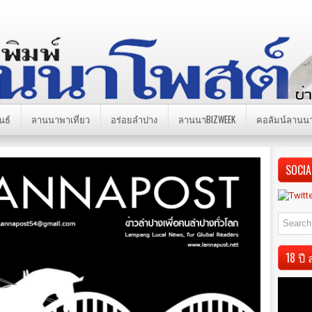
นธ์
ลานนาพาเที่ยว
อร่อยลำปาง
ลานนาBIZWEEK
คอลัมน์ลานน
SOCIA
18 ป