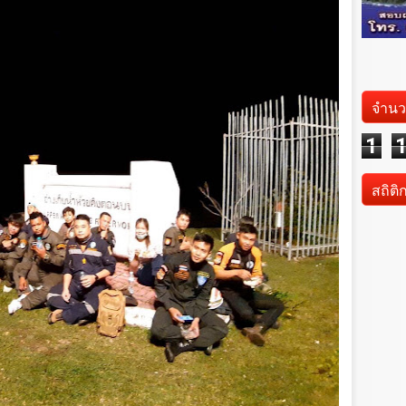
จำนว
1
สถิติ