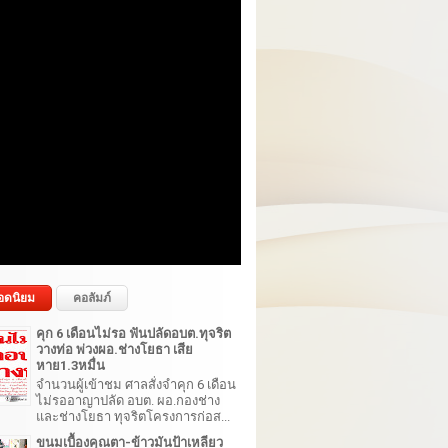
อดนิยม
คอลัมภ์
คุก 6 เดือนไม่รอ ฟันปลัดอบต.ทุจริต
วางท่อ พ่วงผอ.ช่างโยธา เสีย
หาย1.3หมื่น
จำนวนผู้เข้าชม ศาลสั่งจำคุก 6 เดือน
ไม่รออาญาปลัด อบต. ผอ.กองช่าง
และช่างโยธา ทุจริตโครงการก่อส...
ขนมเบื้องคุณตา-ข้าวมันป้าเหลียว