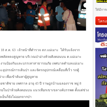
ให้มีการ
โครง
่
18
ส.ค.
63
เจ้าหน้าที่ตำรวจ สภ.แม่เมาะ
ได้รับแจ้งจาก
วพลัดหลงสูญหาย บริเวณป่าอ่างห้วยคิงตอนบน ต.แม่เมาะ
ัง งานป้องกันและบรรเทาสาธารณภัย เทศบาลตำบลแม่เมาะ
และอุปกรณ์การเดินป่า และจัดรถอุปกรณ์เคลื่อนที่เร็ว รถตู้
ง เพื่อเข้าค้นหาผู้สูญหาย
 นายชาติชาย เทศกาล อายุ 43 ปี ราษฎรบ้านฉลองราช หมู่
8
ดภายในป่าห้วยคิงตอนบน แนวเทือกเขาเขลางค์บรรพต ตั้งแต่ช่วง
งเย็นก็ยังไม่ออกจากป่า