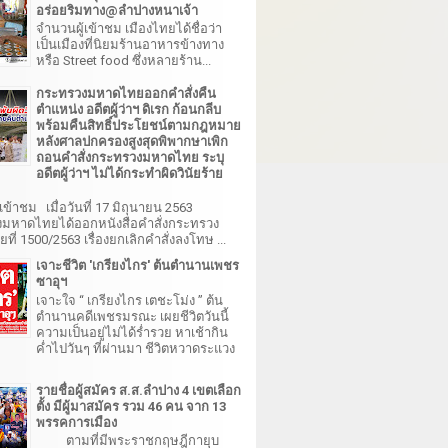
อร่อยริมทาง@ลำปางหนาเจ้า
จำนวนผู้เข้าชม เมืองไทยได้ชื่อว่า
เป็นเมืองที่นิยมร้านอาหารข้างทาง
หรือ Street food ซึ่งหลายร้าน...
กระทรวงมหาดไทยออกคำสั่งคืน
ตำแหน่ง อดีตผู้ว่าฯ ดิเรก ก้อนกลีบ
พร้อมคืนสิทธิ์ประโยชน์ตามกฎหมาย
หลังศาลปกครองสูงสุดพิพากษาเพิก
ถอนคำสั่งกระทรวงมหาดไทย ระบุ
อดีตผู้ว่าฯ ไม่ได้กระทำผิดวินัยร้าย
เข้าชม เมื่อวันที่ 17 มิถุนายน 2563
มหาดไทยได้ออกหนังสือคำสั่งกระทรวง
ี่ 1500/2563 เรื่องยกเลิกคำสั่งลงโทษ ...
เจาะชีวิต 'เกรียงไกร' ต้นตำนานเพชร
ซาอุฯ
เจาะใจ “ เกรียงไกร เตชะโม่ง ” ต้น
ตำนานคดีเพชรมรณะ เผยชีวิตวันนี้
ความเป็นอยู่ไม่ได้ร่ำรวย หาเช้ากิน
ค่ำไปวันๆ ที่ผ่านมา ชีวิตหวาดระแวง
รายชื่อผู้สมัคร ส.ส.ลำปาง 4 เขตเลือก
ตั้ง มีผู้มาสมัคร รวม 46 คน จาก 13
พรรคการเมือง
ตามที่มีพระราชกฤษฎีกายุบ