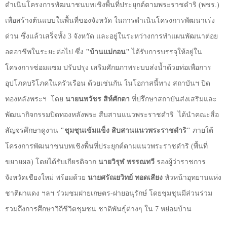
ดำเนินโครงการพัฒนาชนบทเชิงพื้นที่ประยุกต์ตามพระราชดำริ (พชร.)
เพื่อสร้างต้นแบบในพื้นที่ของจังหวัด ในการดำเนินโครงการพัฒนาเร่ง
ด่วน ซึ่งแล้วเสร็จทั้ง
3
จังหวัด และอยู่ในระหว่างการทำแผนพัฒนาต่อย
อดอาชีพในระยะต่อไป ซึ่ง
"บ้านแม่กอน"
ได้รับการบรรจุให้อยู่ใน
โครงการซ่อมแซม ปรับปรุง เสริมศักยภาพระบบส่งน้ำด้วยท่อเพื่อการ
อุปโภคบริโภคในครัวเรือน ด้วยเช่นกัน ในโอกาสนี้ทาง สถาบันฯ ปิด
ทองหลังพระฯ
โดย
นายนพวัชร สิห์ศักดา
ที่ปรึกษาสถาบันส่งเสริมและ
พัฒนากิจกรรมปิดทองหลังพระ สืบสานแนวพระราชดำริ
ได้นำคณะสื่อ
สัญจรศึกษาดูงาน
"ชุมชุนเข้มแข็ง สิบสานแนวพระราชดำริ"
ภายใต้
โครงการพัฒนาชนบทเชิงพื้นที่ประยุกต์ตามแนวพระราชดำริ (พื้นที่
ขยายผล) โดยได้รับเกียรติจาก
นายวิรุฬ พรรณทวี
รองผู้ว่าราชการ
จังหวัดเชียงใหม่ พร้อมด้วย
นายศรัณยวิทย์ ทอดเสียง
หัวหน้าอุทยานแห่ง
ชาติผาแดง ฯลฯ ร่วมชมฝายเกษตร
-
ฝายอนุรักษ์ โดยชุมชุนมีส่วนร่วม
รวมถึงการศึกษาวิถีชีวิตชุมชน ชาติพันธุ์ต่างๆ ใน
7
หย่อมบ้าน