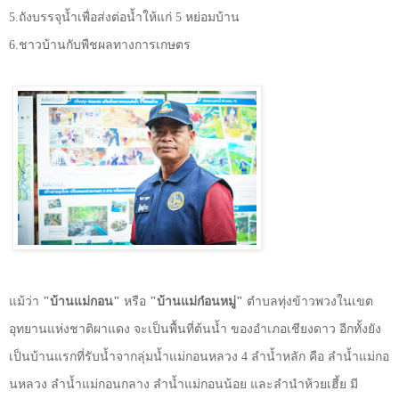
5.
ถังบรรจุน้ำเพื่อส่งต่อน้ำให้แก่
5
หย่อมบ้าน
6.
ชาวบ้านกับพืชผลทางการเกษตร
แม้ว่า
"บ้านแม่กอน"
หรือ
"บ้านแม่ก๋อนหมู่"
ตำบลทุ่งข้าวพวงในเขต
อุทยานแห่งชาติผาแดง จะเป็นพื้นที่ต้นน้ำ ของอำเภอเชียงดาว อีกทั้งยัง
เป็นบ้านแรกที่รับน้ำจากลุ่มน้ำแม่กอนหลวง
4
ลำน้ำหลัก คือ ลำน้ำแม่กอ
นหลวง ลำน้ำแม่กอนกลาง ลำน้ำแม่กอนน้อย และลำนำห้วยเฮี้ย มี