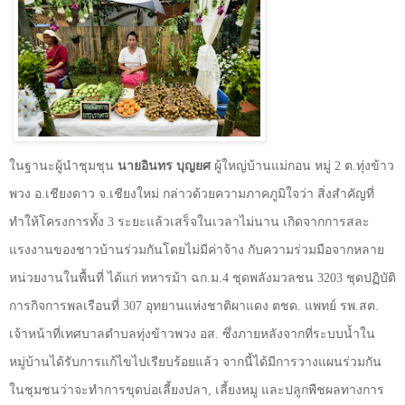
ในฐานะผู้นำชุมชุน
นายอินทร บุญยศ
ผู้ใหญ่บ้านแม่กอน หมู่
2
ต.ทุ่งข้าว
พวง อ.เชียงดาว จ.เชียงใหม่ กล่าวด้วยความภาคภูมิใจว่า สิ่งสำคัญที่
ทำให้โครงการทั้ง
3
ระยะแล้วเสร็จในเวลาไม่นาน เกิดจากการสละ
แรงงานของชาวบ้านร่วมกันโดยไม่มีค่าจ้าง กับความร่วมมือจากหลาย
หน่วยงานในพื้นที่ ได้แก่ ทหารม้า ฉก.ม.
4
ชุดพลังมวลชน
3203
ชุดปฏิบัติ
การกิจการพลเรือนที่
307
อุทยานแห่งชาติผาแดง ตชด. แพทย์ รพ.สต.
เจ้าหน้าที่เทศบาลตำบลทุ่งข้าวพวง อส. ซึ่งภายหลังจากที่ระบบน้ำใน
หมู่บ้านได้รับการแก้ไขไปเรียบร้อยแล้ว จากนี้ได้มีการวางแผนร่วมกัน
ในชุมชนว่าจะทำการขุดบ่อเลี้ยงปลา, เลี้ยงหมู และปลูกพืชผลทางการ