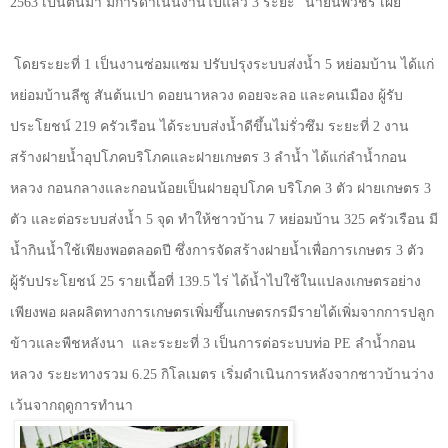
2563
เป็นต้นมา มีการดำเนินงานไปแล้ว
3
ระยะ" นายนพวัชร เผย
โดยระยะที่
1
เป็นงานซ่อมแซม ปรับปรุงระบบส่งน้ำ
5
หย่อมบ้าน ได้แก่
หย่อมบ้านลีซู สันต้นเปา ดอยนาหลวง ดอยจะลอ และคนเมือง ผู้รับ
ประโยชน์
219
ครัวเรือน ได้ระบบส่งน้ำดีขึ้นไม่รั่วซึม ระยะที่
2
งาน
สร้างฝายน้ำอุปโภคบริโภคและฝายเกษตร
3
ลำน้ำ ได้แก่ลำน้ำกอน
หลวง กอนกลางและกอนน้อยเป็นฝายอุปโภค บริโภค
3
ตัว ฝายเกษตร
3
ตัว และต่อระบบส่งน้ำ
5
จุด ทำให้ชาวบ้าน
7
หย่อมบ้าน
325
ครัวเรือน มี
น้ำกินน้ำใช้เพียงพอตลอดปี ซึ่งการจัดสร้างฝายน้ำเพื่อการเกษตร
3
ตัว
ผู้รับประโยชน์
25
รายเนื้อที่
139.5
ไร่ ได้น้ำไปใช้ในแปลงเกษตรอย่าง
เพียงพอ ผลผลิตทางการเกษตรเพิ่มขึ้นเกษตรกรมีรายได้เพิ่มจากการปลูก
ข้าวและพืชหลังนา
และระยะที่
3
เป็นการต่อระบบท่อ
PE
ลำน้ำกอน
หลวง ระยะทางรวม
6.25
กิโลเมตร เริ่มดำเนินการหลังจากชาวบ้านว่าง
เว้นจากฤดูการทำนา