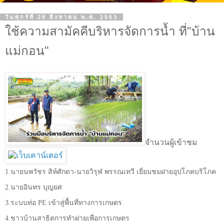
วันศุกร์ที่ 28 สิงหาคม พ.ศ. 2563
ใช้ความสามัคคีบริหารจัดการน้ำ ที่"บ้าน
แม่กอน"
จำนวนผู้เข้าชม
1.
นายนพวัชร สิห์ศักดา-นายวิรุฬ พรรณเทวี เยี่ยมชมฝายอุปโภคบริโภค
2.
นายอินทร บุญยศ
3.
ระบบท่อ
PE
เข้าสู่พื้นที่ทางการเกษตร
4.
ชาวบ้านสาธิตการทำฝายเพื่อการเกษตร