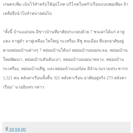
เกษตรเพิ่ม เน้นไว้สำหรับใช้อุปโภค บริโภคในครัวเรือนแบบพอเพียง ถ้า
เหลือจึงนำไปจำหน่ายต่อไป
“ทั้งนี้ บ้านแม่กอน มีชาวบ้านที่อาศัยประกอบด้วย
7
ชนเผ่าได้แก่ ลาหู่
แดง ลาหู่ดำ ลาหู่เหลือง ไทใหญ่ กะเหรี่ยง ลีซู คนเมือง ที่แยกอาศัยอยู่
ตามหย่อมบ้านต่างๆ
7
หย่อมบ้านได้แก่ หย่อมบ้านดอยจะลอ
,
หย่อมบ้าน
ใหม่พัฒนา
,
หย่อมบ้านสันต้นเปา
,
หย่อมบ้านดอยนาหลวง
,
หย่อมบ้าน
กะเหรี่ยง
,
หย่อมบ้านลีซู
,
และหย่อมบ้านแม่ก๋อน มีจำนวนรวมประชากร
1,521
คน หลังคาเรือนทั้งสิ้น
321
หลังคาเรือน อาศัยอยู่จริง
273
หลังคา
เรือน” นายอินทร กล่าว
ที่
20:59:00