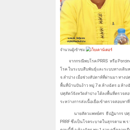
จำนวนผู้เข้าชม
จากกรณีพบโรค
PRRS
หรือ
Porcin
โรค ในระบบสืบพันธุ์และระบบทางเดินหาย
จ.ลำปาง เมื่อช่วงสัปดาห์ที่ผ่านมา ทา
พื้นที่บ้านปันง้าว หมู่
7
ต.ห้างฉัตร อ.ห้างฉ
ปศุสัตว์จังหวัดลำปาง ได้ลงพื้นที่ตรวจ
ระหว่างการส่งเนื้อเยื่อเข้าตรวจสอบหา
นายสัตวแพทย์ศร
ธีปฏิมากร ปศุ
PRRF
ซึ่งเป็นโรคระบาดในสุกรตาม พ.
ตอนนี้ที่ อ.ห้างฉัตร พบ 1 ราย คลี่คลายเ