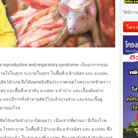
ให้มีการ
โครง
e reproductive and respiratory syndrome
เป็นอาการของ
ใจในสุกร ระบาดในสุกร ในพื้นที่ อ.ห้างฉัตร และ อ.แม่ทะ
งปศุสัตว์อำเภอ จึงได้ออกหนังสือประกาศเขตโรคระบาดชั่วคราว
ัตร และพื้นที่ ต.ป่าตัน อ.แม่ทะ จ.ลำปาง
และเบื้องต้นทาง
สอบ และมีการสั่งทำลายสัตว์ไปแล้วบางส่วน และขณะนี้อยู่
ที่มาของโรค
สัตว์จังหวัดลำปาง เปิดเผยว่า
เนื่องจากที่ผ่านมา มีเรื่องโรค
ร.บ.โรคระบาด
ในพื้นที่
2
อำเภอ คือ อ.ห้างฉัตร และ อ.แม่ทะ ซึ่ง
รียบร้อยแล้ว
ในส่วนของที่ อ.แม่ทะ มีบางฟาร์มกำลังดำเนินการ