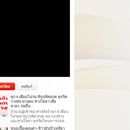
อดนิยม
คอลัมภ์
คุก 6 เดือนไม่รอ ฟันปลัดอบต.ทุจริต
วางท่อ พ่วงผอ.ช่างโยธา เสีย
หาย1.3หมื่น
จำนวนผู้เข้าชม ศาลสั่งจำคุก 6 เดือน
ไม่รออาญาปลัด อบต. ผอ.กองช่าง
และช่างโยธา ทุจริตโครงการก่อส...
ขนมเบื้องคุณตา-ข้าวมันป้าเหลียว