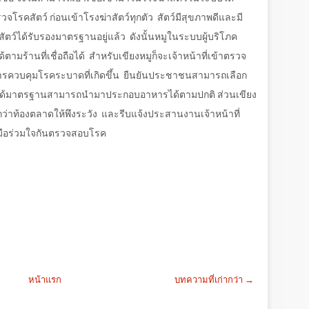
รวจโรคสัตว์ ก่อนเข้าโรงฆ่าสัตว์ทุกตัว
สัตว์มีสุขภาพดีและมี
ตว์ได้รับรองมาตรฐานอยู่แล้ว
ดังนั้นหมูในระบบผู้บริโภค
้ตามร้านที่เชื่อถือได้
สำหรับเขียงหมูก็จะเจ้าหน้าที่เข้าตรวจ
งการควบคุมโรคระบาดที่เกิดขึ้น
ยืนยันประชาชนสามารถเลือก
ตว์ที่ได้มาตรฐานสามารถนำมาประกอบอาหารได้ตามปกติ ส่วนเขียง
ว่าท้องตลาดให้พึงระวัง
และรีบแจ้งประสานงานเจ้าหน้าที่
่วมมือร่วมใจกันตรวจสอบโรค
หน้าแรก
บทความที่เก่ากว่า →