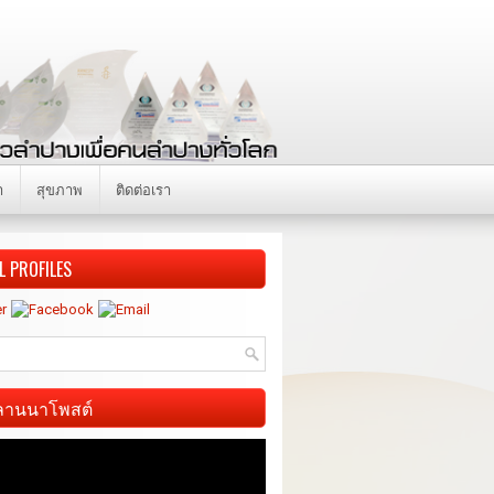
า
สุขภาพ
ติดต่อเรา
L PROFILES
ี ลานนาโพสต์