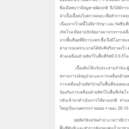
คือเมื่อพบว่ามีหมูตายผิดปกติ
จึงได้มีกา
นำเนื้อเยื้อส่งไปตรวจสอบ เพื่อทำการ
เนื่องจากโรคนี้ไม่มียารักษา และวัคซีนที
เกิดโรค มีหลายปัจจัยอาจมาจากการเคลื่อน
จากพื้นที่จุดที่มีการแพร่เชื้อ จึงมีโอกา
สามารถแพร่ระบาดได้ทันทีหรือรวดเร็ว ดังน
ห้ามเคลื่อนย้ายสัตว์ในพื้นที่รัศมี 3-5 กิ
เบื้องต้นได้แจ้งประสานกำนัน ผู้
สถานการณ์หมูป่วย และการเคลื่อนย้ายหมู
การเคลื่อนย้ายสัตว์ป่วยในพื้นที่ของตนเ
ป้องกันการเคลื่อนย้ายสัตว์ในพื้นที่เก
กลับเข้ามาดำเนินการได้ตามปกติ
ส่วนห
ใหญ่เป็นเกษตรกรรายย่อย รายละ 20-15 
ปศุสัตว์จังหวัดลำปาง กล่าวอีกว่
พื้นที่ทันที และทำการฝังกลบพ่นน้ำยาฆ่า