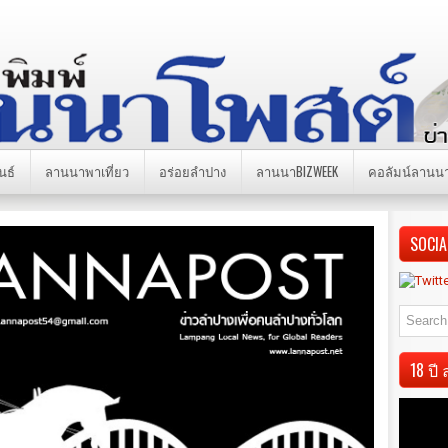
นธ์
ลานนาพาเที่ยว
อร่อยลำปาง
ลานนาBIZWEEK
คอลัมน์ลานน
SOCIA
18 ป