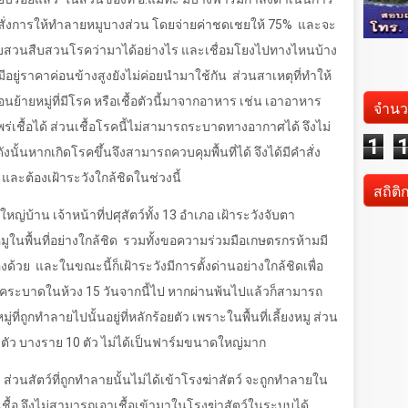
รสั่งการให้ทำลายหมูบางส่วน โดยจ่ายค่าชดเชยให้ 75%
และจะ
สอบสวนสืบสวนโรคว่ามาได้อย่างไร และเชื่อมโยงไปทางไหนบ้าง
่มีอยู่ราคาค่อนข้างสูงยังไม่ค่อยนำมาใช้กัน
ส่วนสาเหตุที่ทำให้
ย้ายหมู่ที่มีโรค หรือเชื้อตัวนี้มาจากอาหาร เช่น เอาอาหาร
จำนว
สแพร่เชื้อได้ ส่วนเชื้อโรคนี้ไม่สามารถระบาดทางอากาศได้ จึงไม่
1
ั้นหากเกิดโรคขึ้นจึงสามารถควบคุมพื้นที่ได้ จึงได้มีคำสั่ง
โล และต้องเฝ้าระวังใกล้ชิดในช่วงนี้
สถิติ
ใหญ่บ้าน เจ้าหน้าที่ปศุสัตว์ทั้ง 13 อำเภอ เฝ้าระวังจับตา
ในพื้นที่อย่างใกล้ชิด
รวมทั้งขอความร่วมมือเกษตรกรห้ามมี
องด้วย
และในขณะนี้ก็เฝ้าระวังมีการตั้งด่านอย่างใกล้ชิดเพื่อ
ิดโรคระบาดในห้วง 15 วันจากนี้ไป หากผ่านพ้นไปแล้วก็สามารถ
มู่ที่ถูกทำลายไปนั้นอยู่ที่หลักร้อยตัว เพราะในพื้นที่เลี้ยงหมู ส่วน
ตัว บางราย 10 ตัว ไม่ได้เป็นฟาร์มขนาดใหญ่มาก
า ส่วนสัตว์ที่ถูกทำลายนั้นไม่ได้เข้าโรงฆ่าสัตว์ จะถูกทำลายใน
เชื้อ จึงไม่สามารถเอาเชื้อเข้ามาในโรงฆ่าสัตว์ในระบบได้