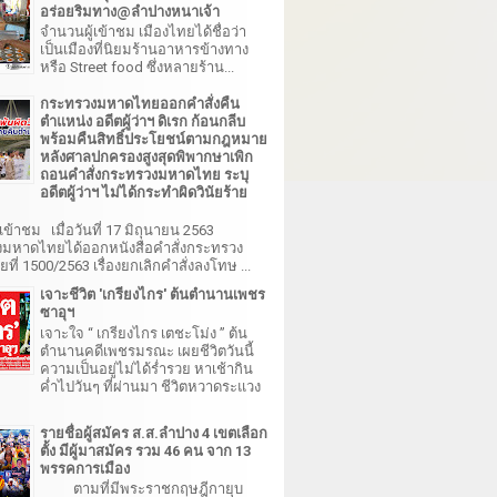
อร่อยริมทาง@ลำปางหนาเจ้า
จำนวนผู้เข้าชม เมืองไทยได้ชื่อว่า
เป็นเมืองที่นิยมร้านอาหารข้างทาง
หรือ Street food ซึ่งหลายร้าน...
กระทรวงมหาดไทยออกคำสั่งคืน
ตำแหน่ง อดีตผู้ว่าฯ ดิเรก ก้อนกลีบ
พร้อมคืนสิทธิ์ประโยชน์ตามกฎหมาย
หลังศาลปกครองสูงสุดพิพากษาเพิก
ถอนคำสั่งกระทรวงมหาดไทย ระบุ
อดีตผู้ว่าฯ ไม่ได้กระทำผิดวินัยร้าย
เข้าชม เมื่อวันที่ 17 มิถุนายน 2563
มหาดไทยได้ออกหนังสือคำสั่งกระทรวง
ี่ 1500/2563 เรื่องยกเลิกคำสั่งลงโทษ ...
เจาะชีวิต 'เกรียงไกร' ต้นตำนานเพชร
ซาอุฯ
เจาะใจ “ เกรียงไกร เตชะโม่ง ” ต้น
ตำนานคดีเพชรมรณะ เผยชีวิตวันนี้
ความเป็นอยู่ไม่ได้ร่ำรวย หาเช้ากิน
ค่ำไปวันๆ ที่ผ่านมา ชีวิตหวาดระแวง
รายชื่อผู้สมัคร ส.ส.ลำปาง 4 เขตเลือก
ตั้ง มีผู้มาสมัคร รวม 46 คน จาก 13
พรรคการเมือง
ตามที่มีพระราชกฤษฎีกายุบ