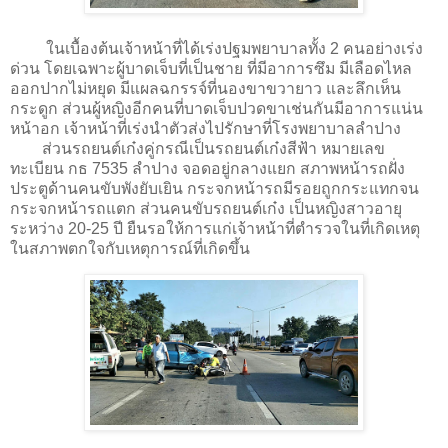
ในเบื้องต้นเจ้าหน้าที่ได้เร่งปฐมพยาบาลทั้ง 2 คนอย่างเร่ง
ด่วน โดยเฉพาะผู้บาดเจ็บที่เป็นชาย ที่มีอาการซึม มีเลือดไหล
ออกปากไม่หยุด มีแผลฉกรรจ์ที่นองขาขวายาว และลึกเห็น
กระดูก ส่วนผู้หญิงอีกคนที่บาดเจ็บปวดขาเช่นกันมีอาการแน่น
หน้าอก เจ้าหน้าที่เร่งนำตัวส่งไปรักษาที่โรงพยาบาลลำปาง
ส่วนรถยนต์เก๋งคู่กรณีเป็นรถยนต์เก๋งสีฟ้า หมายเลข
ทะเบียน กธ 7535 ลำปาง จอดอยู่กลางแยก สภาพหน้ารถฝั่ง
ประตูด้านคนขับพังยับเยิน กระจกหน้ารถมีรอยถูกกระแทกจน
กระจกหน้ารถแตก ส่วนคนขับรถยนต์เก๋ง เป็นหญิงสาวอายุ
ระหว่าง 20-25 ปี ยืนรอให้การแก่เจ้าหน้าที่ตำรวจในที่เกิดเหตุ
ในสภาพตกใจกับเหตุการณ์ที่เกิดขึ้น