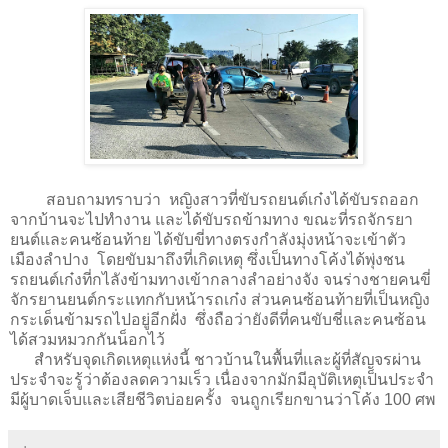
สอบถามทราบว่า หญิงสาวที่ขับรถยนต์เก๋งได้ขับรถออก
จากบ้านจะไปทำงาน และได้ขับรถข้ามทาง ขณะที่รถจักรยา
ยนต์และคนซ้อนท้าย ได้ขับขี่ทางตรงกำลังมุ่งหน้าจะเข้าตัว
เมืองลำปาง โดยขับมาถึงที่เกิดเหตุ ซึ่งเป็นทางโค้งได้พุ่งชน
รถยนต์เก๋งที่กไลังข้ามทางเข้ากลางลำอย่างจัง จนร่างชายคนขี่
จักรยานยนต์กระแทกกับหน้ารถเก๋ง ส่วนคนซ้อนท้ายที่เป็นหญิง
กระเด็นข้ามรถไปอยู่อีกฝั่ง ซึ่งถือว่ายังดีที่คนขับชี่และคนซ้อน
ได้สวมหมวกกันน็อกไว้
สำหรับจุดเกิดเหตุแห่งนี้ ชาวบ้านในพื้นที่และผู้ที่สัญจรผ่าน
ประจำจะรู้ว่าต้องลดความเร็ว เนื่องจากมักมีอุบัติเหตุเป็นประจำ
มีผู้บาดเจ็บและเสียชีวิตบ่อยครั้ง จนถูกเรียกขานว่าโค้ง 100 ศพ