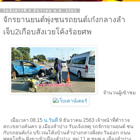
วันอังคารที่ 8 ธันวาคม พ.ศ. 2563
จักรยานยนต์พุ่งชนรถยนต์เก๋งกลางลำ
เจ็บ2เกือบสังเวยโค้งร้อยศพ
จำนวนผู้เข้าชม
เมื่อเวลา 08.15
น.วันที่
9 ธันวาคม 2563 เจ้าหน้าที่ตำรวจ
สภ.เขลางค์นคร อ.เมืองลำปาง รับแจ้งเหตุ รถจักรยานยนต์ ชน
กับรถยนต์เก๋ง บริเวณโค้งบ้านลำปางกลางฝั่งตะวันออก ถนน
พหลโยธิน ฝั่งขาเข้าเมืองลำปาง หมู่ 11 ต.ชมพู อ.เมืองลำปาง