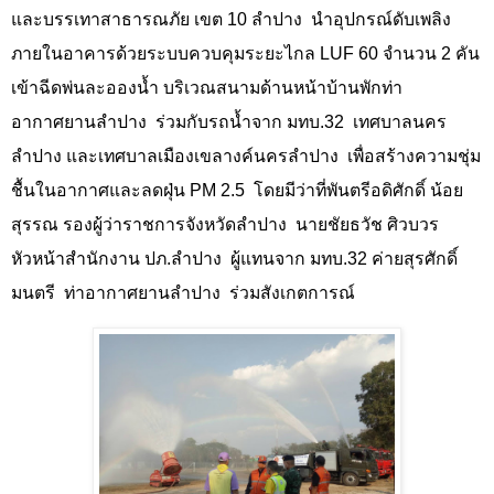
และบรรเทาสาธารณภัย เขต
10
ลำปาง
นำอุปกรณ์ดับเพลิง
ภายในอาคารด้วยระบบควบคุมระยะไกล
LUF 60
จำนวน
2
คัน
เข้าฉีดพ่นละอองน้ำ บริเวณสนามด้านหน้าบ้านพักท่า
อากาศยานลำปาง
ร่วมกับรถน้ำจาก มทบ.
32
เทศบาลนคร
ลำปาง และเทศบาลเมืองเขลางค์นครลำปาง
เพื่อสร้างความชุ่ม
ชื้นในอากาศและลดฝุ่น
PM 2.5
โดยมีว่าที่พันตรีอดิศักดิ์ น้อย
สุรรณ รองผู้ว่าราชการจังหวัดลำปาง
นายชัยธวัช ศิวบวร
หัวหน้าสำนักงาน ปภ.ลำปาง
ผู้แทนจาก มทบ.
32
ค่ายสุรศักดิ์
มนตรี
ท่าอากาศยานลำปาง
ร่วมสังเกตการณ์