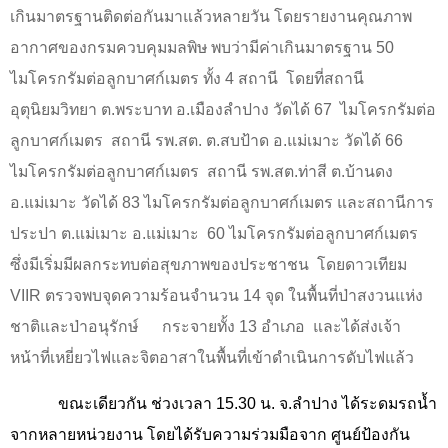
เกินมาตรฐานติดต่อกันมาแล้วหลายวัน โดยรายงานคุณภาพ
อากาศของกรมควบคุมมลพิษ พบว่ามีค่าเกินมาตรฐาน
50
ไมโครกรัมต่อลูกบาศก์เมตร ทั้ง
4
สถานี
โดยที่สถานี
อุตุนิยมวิทยา ต.พระบาท อ.เมืองลำปาง วัดได้
67
ไมโครกรัมต่อ
ลูกบาศก์เมตร
สถานี รพ.สต. ต.สบป้าด อ.แม่เมาะ วัดได้
66
ไมโครกรัมต่อลูกบาศก์เมตร
สถานี รพ.สต.ท่าสี ต.บ้านดง
อ.แม่เมาะ วัดได้
83
ไมโครกรัมต่อลูกบาศก์เมตร และสถานีการ
ประปา ต.แม่เมาะ อ.แม่เมาะ
60
ไมโครกรัมต่อลูกบาศก์เมตร
ซึ่งมีเริ่มมีผลกระทบต่อสุขภาพของประชาชน
โดยดาวเทียม
VIIR
ตรวจพบจุดความร้อนจำนวน
14
จุด ในพื้นที่ป่าสงวนแห่ง
ชาติและป่าอนุรักษ์
กระจายทั้ง
13
อำเภอ
และได้ส่งเจ้า
หน้าที่เหยี่ยวไฟและจิตอาสาในพื้นที่เข้าดำเนินการดับไฟแล้ว
ขณะเดียวกัน ช่วงเวลา
15.30
น. จ.ลำปาง ได้ระดมรถน้ำ
จากหลายหน่วยงาน โดยได้รับความร่วมมือจาก ศูนย์ป้องกัน