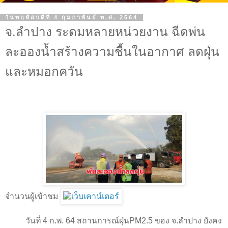
วันพฤหัสบดีที่ 4 กุมภาพันธ์ พ.ศ. 2564
จ.ลำปาง ระดมหลายหน่วยงาน ฉีดพ่น
ละอองน้ำสร้างความชื้นในอากาศ ลดฝุ่น
และหมอกควัน
จำนวนผู้เข้าชม
วันที่
4
ก.พ.
64
สถานการณ์ฝุ่น
PM2.5
ของ จ.ลำปาง ยังคง