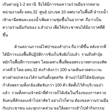
เกินค่าอยู่
1-2
สถานี
จึงได้มีการขอความร่วมมือจากหลาย
หน่วยงานทั้ง มทบ.
32
ศูนย์ ปภ.เขต
10
เทศบาลในพื้นที่ นำรถน้ำ
เข้ามาฉีดพ่นละอองน้ำเพิ่มความชุ่มชื้นในอากาศ
ถือว่าเป็น
ความร่วมมือกันของ จ.ลำปาง เพื่อให้ประชาชนได้มีอากาศที่ดี
ขึ้น
ด้านสถานการณ์ไฟป่าของลำปาง ถือว่าดีขึ้น หลังจากที่
ได้มีการแบ่งพื้นที่ปฏิบัติการชิงเก็บชิงฝังไปแล้ว
รวมถึงทำปุ๋ย
หมักในพื้นที่การเกษตร โดยเฉพาะพื้นที่ดอยพระบาททางกองทัพ
ภาคที่
3
โดย มทบ.
32
ส่งกำลังกว่า
100
นายเดินลาดตระเวน
ทางฝ่ายปกครองได้ร่วมกันตั้งจุดสกัด
ด้านป่าไม้ก็ได้สนับสนุน
กำลังพลรวมทั้งกล้องติดจับกว่า
100
ตัว ติดตั้งไว้ทั่วบริเวณป่า
แล้ว
รวมทั้งทางเจ้าหน้าที่ตำรวจก็ได้เข้มในเรื่องของการตรวจ
จับคนที่ลักลอบเข้าไปล่าสัตว์ อย่างไรก็ตาม ต้องขอความร่วมมือ
กับประชาชน และทุกภาคส่วน ขอให้งดการเข้าไปทำกิจกรรม